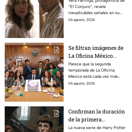
Vera Farmiga, protagonista de
“El Conjuro”, revela
señales en su cuerpo
inexplicables señales en su
durante la grabación de
cuerpo durante el rodaje de la
06 agosto, 2026
la película
película
Se filtran imágenes de
La Oficina México
temporada 2 y un
Parece que la segunda
temporada de La Oficina
detalle desata teorías
México está cada vez más
entre los fans
cerca, pues el elenco ya se
06 agosto, 2026
encuentra en grabaciones y ya
se filtraron las primeras
imágenes del set.
Confirman la duración
de la primera
temporada de Harry
La nueva serie de Harry Potter