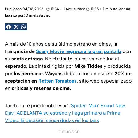
Publicado 04/06/2026 | 🕑 11:24
| Actualizado 🕑 11:25
1 minuto lectura
Escrito por:
Daniela Arvizu
A más de 10 años de su último estreno en cines,
la
franquicia de
Scary Movie regresa a la gran pantalla
con
su
sexta entrega
. No obstante, su estreno no fue el
esperado
. La cinta dirigida por
Mike Tiddes
y producida
por
los hermanos Wayans
debutó con un escaso
20% de
aceptación en
Rotten Tomatoes
, sitio web especializado
en
críticas y reseñas de cine.
También te puede interesar:
“Spider-Man: Brand New
Day” ADELANTA su estreno y llega primero a Prime
Video, la decisión causa dudas en los fans
PUBLICIDAD