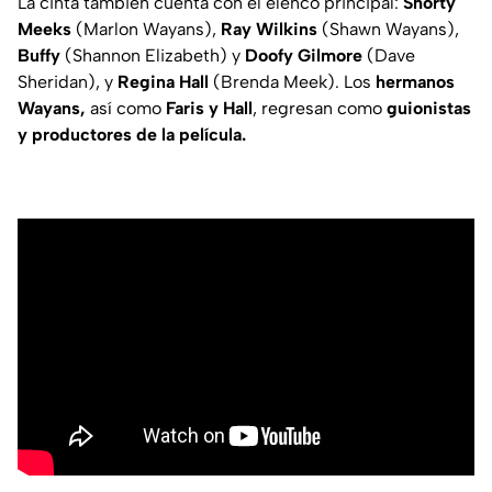
La cinta también cuenta con el elenco principal:
Shorty
Meeks
(Marlon Wayans),
Ray Wilkins
(Shawn Wayans),
Buffy
(Shannon Elizabeth) y
Doofy Gilmore
(Dave
Sheridan), y
Regina Hall
(Brenda Meek). Los
hermanos
Wayans,
así como
Faris y Hall
, regresan como
guionistas
y productores de la película.