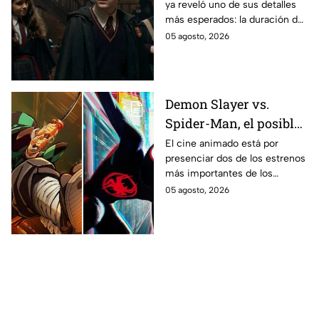
ya reveló uno de sus detalles
Potter y emocionará a
más esperados: la duración de
los fans de los libros
la primera temporada basada
05 agosto, 2026
en los libros de J.K. Rowling.
Demon Slayer vs.
Spider-Man, el posible
gran enfrentamiento
El cine animado está por
presenciar dos de los estrenos
en taquilla del 2027
más importantes de los
últimos años.
05 agosto, 2026