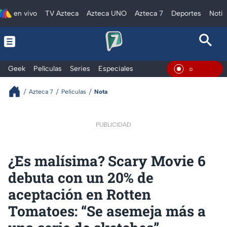
en vivo
TV Azteca
Azteca UNO
Azteca 7
Deportes
Notic
Geek
Películas
Series
Especiales
En Vivo
Azteca 7
Películas
Nota
PUBLICIDAD
¿Es malísima? Scary Movie 6
debuta con un 20% de
aceptación en Rotten
Tomatoes: “Se asemeja más a