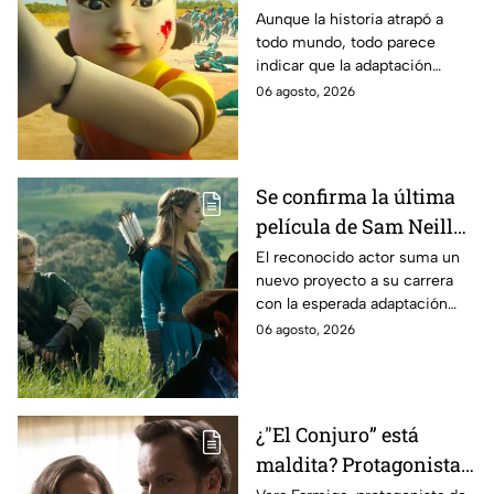
Estados Unidos? Esto
Aunque la historia atrapó a
todo mundo, todo parece
es lo que se sabe al
indicar que la adaptación
momento
podría ser cancelada:
06 agosto, 2026
Se confirma la última
película de Sam Neill
antes de morir: esto es
El reconocido actor suma un
nuevo proyecto a su carrera
lo que se sabe hasta
con la esperada adaptación
ahora
cinematográfica del popular
06 agosto, 2026
videojuego.
¿"El Conjuro” está
maldita? Protagonista
revela INQUIETANTES