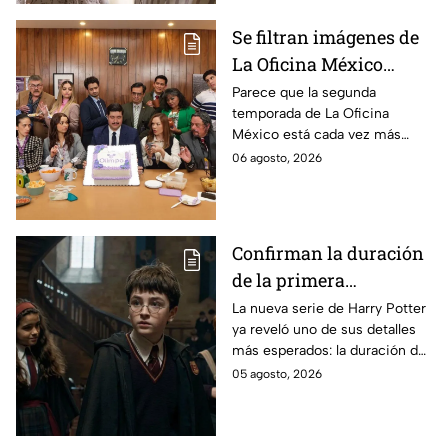
Se filtran imágenes de
La Oficina México
temporada 2 y un
Parece que la segunda
temporada de La Oficina
detalle desata teorías
México está cada vez más
entre los fans
cerca, pues el elenco ya se
06 agosto, 2026
encuentra en grabaciones y ya
se filtraron las primeras
imágenes del set.
Confirman la duración
de la primera
temporada de Harry
La nueva serie de Harry Potter
ya reveló uno de sus detalles
Potter y emocionará a
más esperados: la duración de
los fans de los libros
la primera temporada basada
05 agosto, 2026
en los libros de J.K. Rowling.