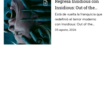
México
Regresa Insidious con
Insidious: Out of the
Further; esto revela el
Está de vuelta la franquicia que
redefinió el terror moderno
aterrador primer tráiler
con Insidious: Out of the
Further. Te contamos todo lo
05 agosto, 2026
que se sabe de la película para
que no te la pierdas.