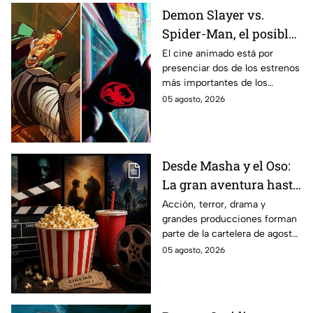
Demon Slayer vs.
Spider-Man, el posible
gran enfrentamiento
El cine animado está por
presenciar dos de los estrenos
en taquilla del 2027
más importantes de los
últimos años.
05 agosto, 2026
Desde Masha y el Oso:
La gran aventura hasta
El Final de la Calle Oak
Acción, terror, drama y
grandes producciones forman
con Anne Hathaway.
parte de la cartelera de agosto
Esta es la lista
en México.
05 agosto, 2026
completa de los
estrenos en cines para
agosto de 2026 en