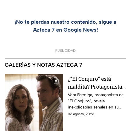
¡No te pierdas nuestro contenido, sigue a
Azteca 7 en Google News!
PUBLICIDAD
GALERÍAS Y NOTAS AZTECA 7
¿"El Conjuro” está
maldita? Protagonista
revela INQUIETANTES
Vera Farmiga, protagonista de
“El Conjuro”, revela
señales en su cuerpo
inexplicables señales en su
durante la grabación de
cuerpo durante el rodaje de la
06 agosto, 2026
la película
película