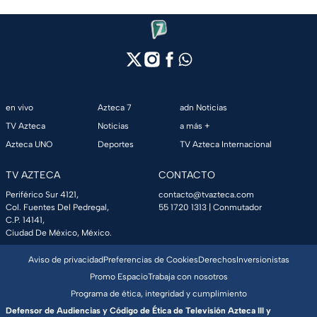
en vivo
Azteca 7
adn Noticias
TV Azteca
Noticias
a más +
Azteca UNO
Deportes
TV Azteca Internacional
TV AZTECA
CONTACTO
Periférico Sur 4121,
contacto@tvazteca.com
Col. Fuentes Del Pedregal,
55 1720 1313
| Conmutador
C.P. 14141,
Ciudad De México, México.
Aviso de privacidad
Preferencias de Cookies
Derechos
Inversionistas
Promo Espacio
Trabaja con nosotros
Programa de ética, integridad y cumplimiento
Defensor de Audiencias y Código de Ética de Televisión Azteca III y