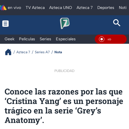
en vivo
TV Azteca
Azteca UNO
Azteca 7
Deportes
Notic
Geek
Películas
Series
Especiales
En Vi
Azteca 7
Series A7
Nota
PUBLICIDAD
Conoce las razones por las que
‘Cristina Yang’ es un personaje
trágico en la serie ‘Grey’s
Anatomy’.