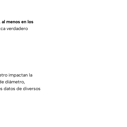
,
al menos en los
zca verdadero
etro impactan la
de diámetro,
os datos de diversos