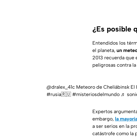
¿Es posible 
Entendidos los térm
el planeta,
un mete
2013 recuerda que e
peligrosas contra la
@dralex_41c
Meteoro de Cheliábinsk El
#rusia🇷🇺
#misteriosdelmundo
♬ sonid
Expertos argumentan
embargo,
la mayorí
a ser serios en la 
catástrofe como la 