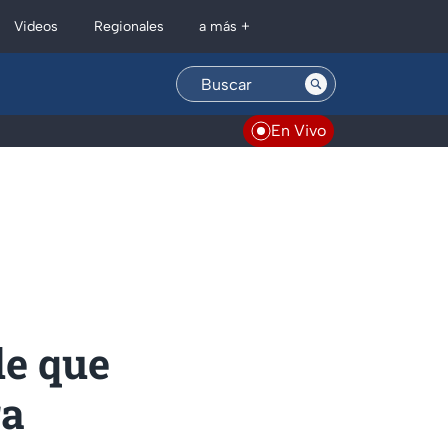
Regionales
Videos
a más +
En Vivo
de que
ra