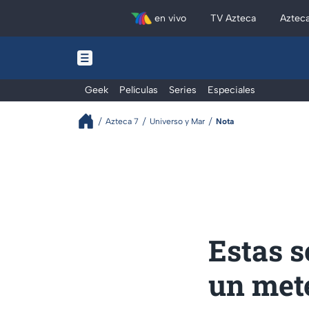
en vivo
TV Azteca
Aztec
Geek
Películas
Series
Especiales
Azteca 7
Universo y Mar
Nota
Estas s
un mete