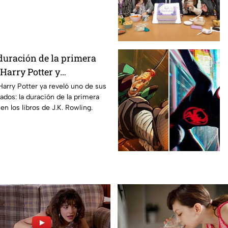
duración de la primera
Harry Potter y
os fans de los libros
Harry Potter ya reveló uno de sus
ados: la duración de la primera
n los libros de J.K. Rowling.