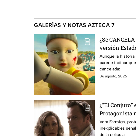
GALERÍAS Y NOTAS AZTECA 7
¿Se CANCELA "
versión Estado
se sabe al mo
Aunque la historia
parece indicar que
cancelada:
06 agosto, 2026
¿"El Conjuro” 
Protagonista
señales en su
Vera Farmiga, prot
inexplicables seña
grabación de l
de la película