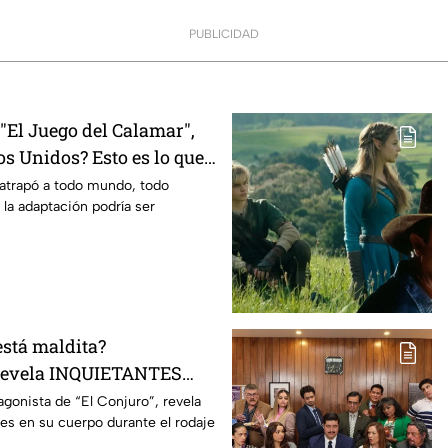
PUBLICIDAD
El Juego del Calamar",
s Unidos? Esto es lo que
mento
 atrapó a todo mundo, todo
 la adaptación podría ser
está maldita?
 revela INQUIETANTES
 cuerpo durante la
agonista de “El Conjuro”, revela
les en su cuerpo durante el rodaje
a película