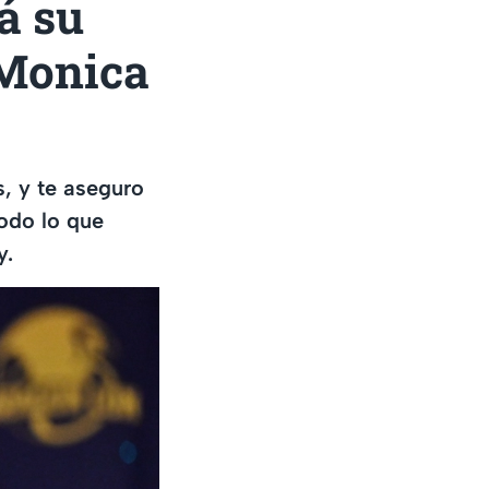
á su
 Monica
, y te aseguro
todo lo que
y.