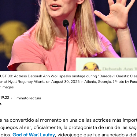
T 30: Actress Deborah Ann Woll speaks onstage during “Daredevil Guests: Clea
n at Hyatt Regency Atlanta on August 30, 2025 in Atlanta, Georgia. (Photo by Paras
ty Images
 19:22
1 minuto lectura
s
e ha convertido al momento en una de las actrices más import
eojuegos al ser, oficialmente, la protagonista de una de las s
udios:
God of War: Laufey
, videojuego que fue anunciado y de