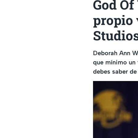
God Of
propio
Studio
Deborah Ann Wol
que mínimo un t
debes saber de 