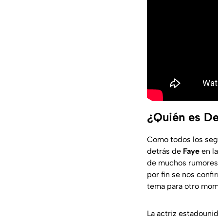
¿Quién es De
Como todos los se
detrás de
Faye
en la
de muchos rumores d
por fin se nos confi
tema para otro mom
La actriz estadouni