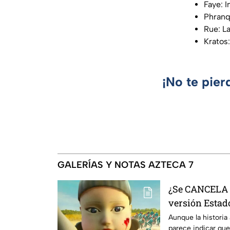
Faye: 
Phranq
Rue: La
Kratos
¡No te pier
GALERÍAS Y NOTAS AZTECA 7
¿Se CANCELA "
versión Estado
se sabe al mo
Aunque la historia
parece indicar que