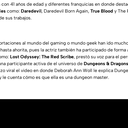
con 41 años de edad y diferentes franquicias en donde destac
ies
como:
Daredevil
, Daredevil Born Again,
True Blood
y The 
e sus trabajos.
ortaciones al mundo del gaming o mundo geek han ido mucho 
sta ahorita, pues la actriz también ha participado de forma 
como:
Lost Odyssey: The Red Scribe
, prestó su voz para el pe
na participante activa de el universo de
Dungeons & Dragon
zo viral el video en donde Deborah Ann Woll le explica Dung
 y le cuenta cómo es que ella es una dungeon master.