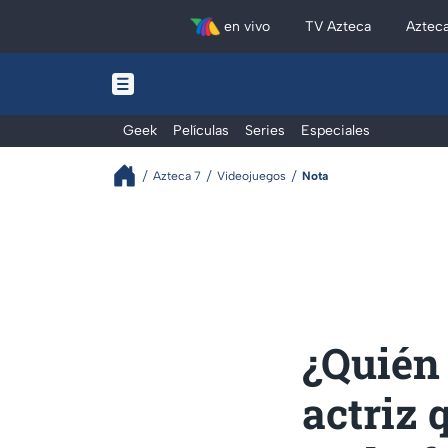
en vivo
TV Azteca
Aztec
Geek
Películas
Series
Especiales
Azteca 7
Videojuegos
Nota
¿Quién
actriz 