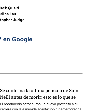
Jack Quaid
rlina Lau
stopher Judge
 7 en Google
Se confirma la última película de Sam
Neill antes de morir: esto es lo que se
sabe hasta ahora
El reconocido actor suma un nuevo proyecto a su
carrera con la esperada adaptación cinematográfica