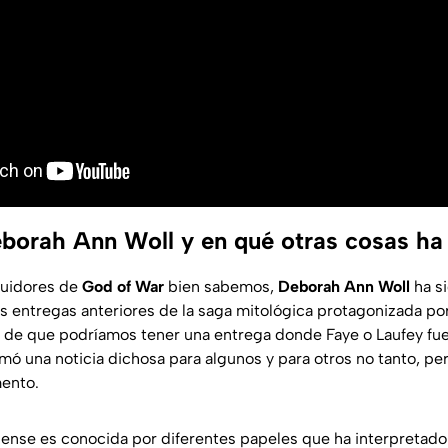
borah Ann Woll y en qué otras cosas ha
guidores de
God of War
bien sabemos,
Deborah Ann Woll
ha si
s entregas anteriores de la saga mitológica protagonizada po
e que podríamos tener una entrega donde Faye o Laufey fuer
rmó una noticia dichosa para algunos y para otros no tanto, pe
ento.
dense es conocida por diferentes papeles que ha interpretado 