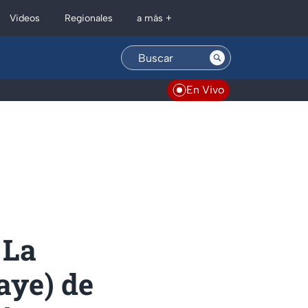
Regionales
Videos
a más +
En Vivo
 La
aye) de