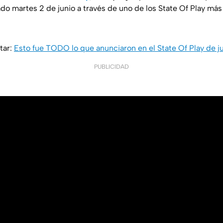
ado martes 2 de junio a través de uno de los State Of Play má
tar:
Esto fue TODO lo que anunciaron en el State Of Play de j
PUBLICIDAD