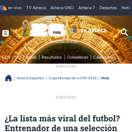
en vivo
TV Azteca
Azteca UNO
Azteca 7
Deportes
Notic
EN VIVO
Notas
Resultados
Goleadores
Calendario
PUBLICIDAD
Azteca Deportes
Copa Mundial de la FIFA 2026
Nota
PUBLICIDAD
¿La lista más viral del futbol?
Entrenador de una selección