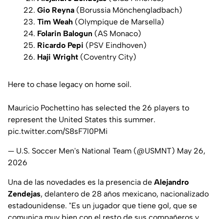
Gio Reyna
(Borussia Mönchengladbach)
Tim Weah
(Olympique de Marsella)
Folarin Balogun
(AS Monaco)
Ricardo Pepi
(PSV Eindhoven)
Haji Wright
(Coventry City)
Here to chase legacy on home soil.
Mauricio Pochettino has selected the 26 players to
represent the United States this summer.
pic.twitter.com/S8sF7l0PMi
— U.S. Soccer Men's National Team (@USMNT)
May 26,
2026
Una de las novedades es la presencia de
Alejandro
Zendejas
, delantero de 28 años mexicano, nacionalizado
estadounidense. "Es un jugador que tiene gol, que se
comunica muy bien con el resto de sus compañeros y