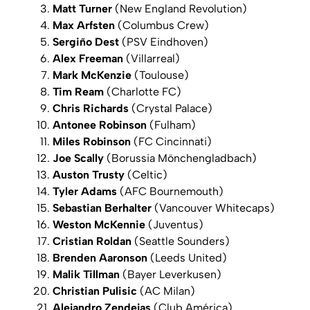
Matt Turner
(New England Revolution)
Max Arfsten
(Columbus Crew)
Sergiño Dest
(PSV Eindhoven)
Alex Freeman
(Villarreal)
Mark McKenzie
(Toulouse)
Tim Ream
(Charlotte FC)
Chris Richards
(Crystal Palace)
Antonee Robinson
(Fulham)
Miles Robinson
(FC Cincinnati)
Joe Scally
(Borussia Mönchengladbach)
Auston Trusty
(Celtic)
Tyler Adams
(AFC Bournemouth)
Sebastian Berhalter
(Vancouver Whitecaps)
Weston McKennie
(Juventus)
Cristian Roldan
(Seattle Sounders)
Brenden Aaronson
(Leeds United)
Malik Tillman
(Bayer Leverkusen)
Christian Pulisic
(AC Milan)
Alejandro Zendejas
(Club América)