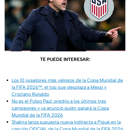
TE PUEDE INTERESAR:
Los 10 jugadores más valiosos de la Copa Mundial de
la FIFA 2026™: el top que desplaza a Messi y
Cristiano Ronaldo
No es el Pulpo Paul: predijo a los últimos tres
campeones y ya anunció quién ganará la Copa
Mundial de la FIFA 2026
Shakira lanza supuesta nueva indirecta a Piqué en la
canción OFICIAL de la Copa Mundial de la FIFA 2026