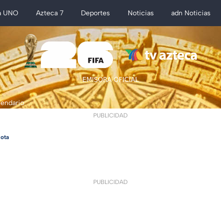
a UNO
Azteca 7
Deportes
Noticias
adn Noticias
lendario
PUBLICIDAD
ota
PUBLICIDAD