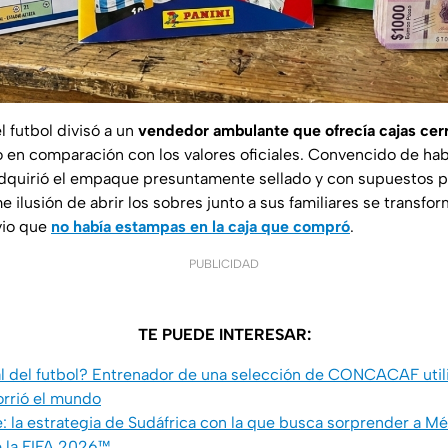
l futbol divisó a un
vendedor ambulante que ofrecía cajas cer
o en comparación con los valores oficiales. Convencido de ha
adquirió el empaque presuntamente sellado y con supuestos p
 ilusión de abrir los sobres junto a sus familiares se transf
vio que
no había estampas en la caja que compró
.
PUBLICIDAD
TE PUEDE INTERESAR:
ral del futbol? Entrenador de una selección de CONCACAF uti
rrió el mundo
: la estrategia de Sudáfrica con la que busca sorprender a Mé
 la FIFA 2026™