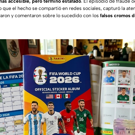
más accesible, pero terminó estafado
. El episodio de fraude o
o que el hecho se compartió en redes sociales, capturó la ate
varon y comentaron sobre lo sucedido con los
falsos cromos d