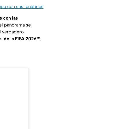
co con sus fanáticos
s con las
 el panorama se
el verdadero
l de la FIFA 2026™
,