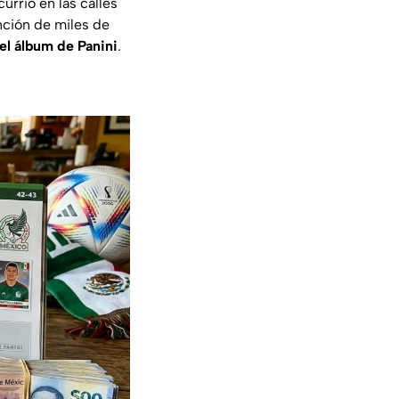
currió en las calles
nción de miles de
el álbum de Panini
.