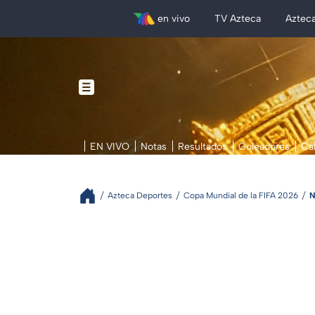
en vivo
TV Azteca
Aztec
EN VIVO
Notas
Resultados
Goleadores
Ca
Azteca Deportes
Copa Mundial de la FIFA 2026
N