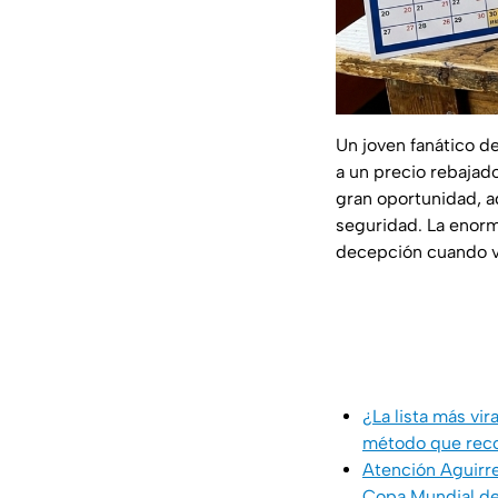
Un joven fanático de
a un precio rebajad
gran oportunidad, 
seguridad. La enorme
decepción cuando 
¿La lista más vi
método que reco
Atención Aguirre
Copa Mundial de