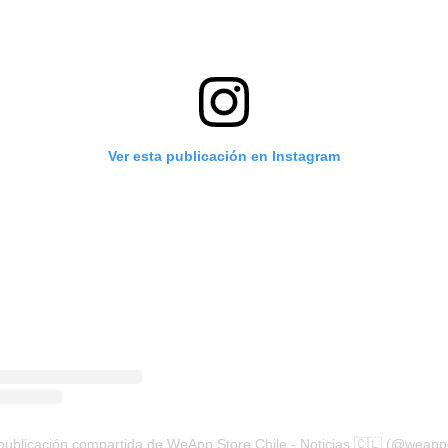
Ver esta publicación en Instagram
publicación compartida de WeApp Store Chile - Noticias 🇨🇱 (@weappc