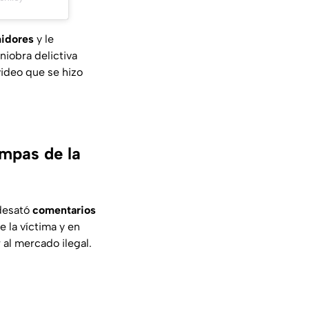
midores
y le
niobra delictiva
video que se hizo
ampas de la
 desató
comentarios
 la víctima y en
 al mercado ilegal.