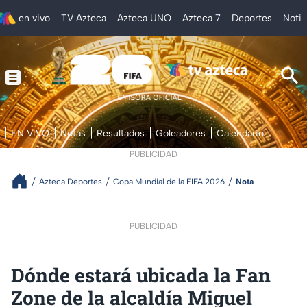
en vivo
TV Azteca
Azteca UNO
Azteca 7
Deportes
Notic
EN VIVO
Notas
Resultados
Goleadores
Calendario
PUBLICIDAD
Azteca Deportes
Copa Mundial de la FIFA 2026
Nota
PUBLICIDAD
Dónde estará ubicada la Fan
Zone de la alcaldía Miguel