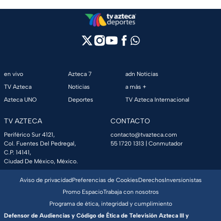
en vivo
Azteca 7
adn Noticias
TV Azteca
Noticias
a más +
Azteca UNO
Deportes
TV Azteca Internacional
TV AZTECA
CONTACTO
Periférico Sur 4121,
contacto@tvazteca.com
Col. Fuentes Del Pedregal,
55 1720 1313
| Conmutador
C.P. 14141,
Ciudad De México, México.
Aviso de privacidad
Preferencias de Cookies
Derechos
Inversionistas
Promo Espacio
Trabaja con nosotros
Programa de ética, integridad y cumplimiento
Defensor de Audiencias y Código de Ética de Televisión Azteca III y