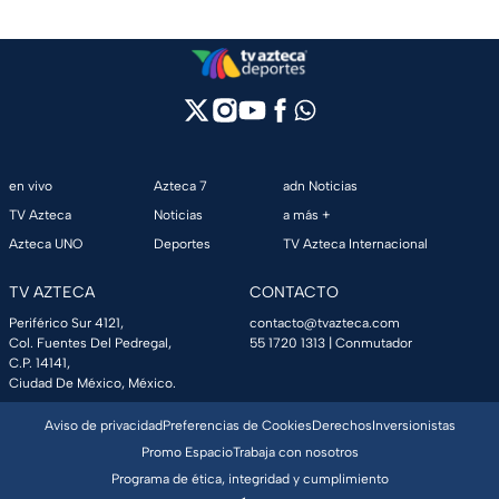
en vivo
Azteca 7
adn Noticias
TV Azteca
Noticias
a más +
Azteca UNO
Deportes
TV Azteca Internacional
TV AZTECA
CONTACTO
Periférico Sur 4121,
contacto@tvazteca.com
Col. Fuentes Del Pedregal,
55 1720 1313
| Conmutador
C.P. 14141,
Ciudad De México, México.
Aviso de privacidad
Preferencias de Cookies
Derechos
Inversionistas
Promo Espacio
Trabaja con nosotros
Programa de ética, integridad y cumplimiento