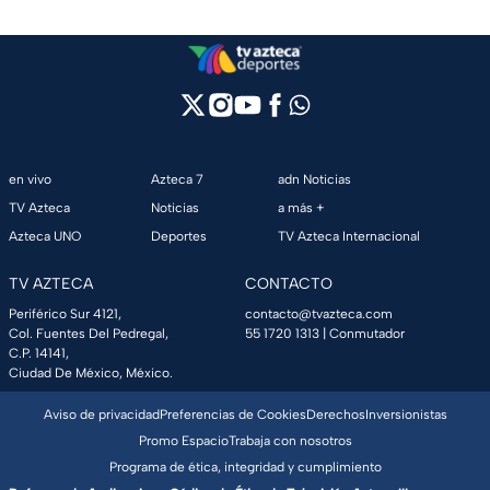
en vivo
Azteca 7
adn Noticias
TV Azteca
Noticias
a más +
Azteca UNO
Deportes
TV Azteca Internacional
TV AZTECA
CONTACTO
Periférico Sur 4121,
contacto@tvazteca.com
Col. Fuentes Del Pedregal,
55 1720 1313
| Conmutador
C.P. 14141,
Ciudad De México, México.
Aviso de privacidad
Preferencias de Cookies
Derechos
Inversionistas
Promo Espacio
Trabaja con nosotros
Programa de ética, integridad y cumplimiento