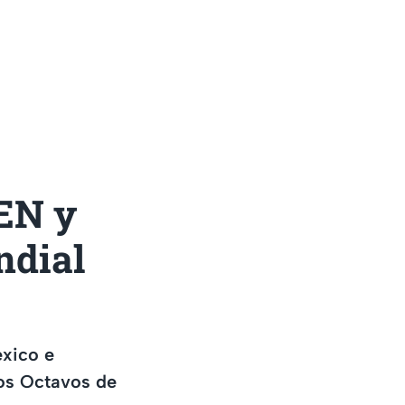
EN y
ndial
éxico e
los Octavos de