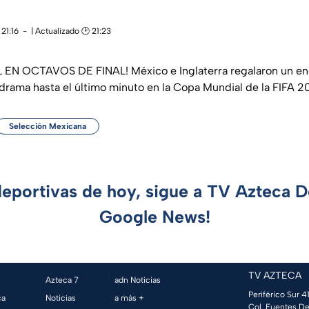
21:16
| Actualizado 🕑 21:23
N OCTAVOS DE FINAL! México e Inglaterra regalaron un enc
drama hasta el último minuto en la Copa Mundial de la FIFA 2
Selección Mexicana
deportivas de hoy, sigue a TV Azteca 
Google News!
TV AZTECA
Azteca 7
adn Noticias
Periférico Sur 41
ca
Noticias
a más +
Col. Fuentes De