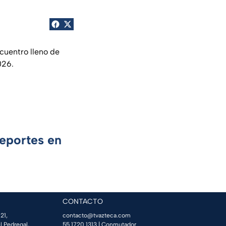
uentro lleno de
026.
Deportes en
CONTACTO
21,
contacto@tvazteca.com
l Pedregal,
55 1720 1313
| Conmutador