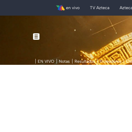
en vivo
TV Azteca
Aztec
EN VIVO
Notas
Resultados
Goleadores
Ca