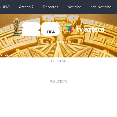
a UNO
Azteca 7
Deportes
Noticias
adn Noticias
lendario
PUBLICIDAD
PUBLICIDAD