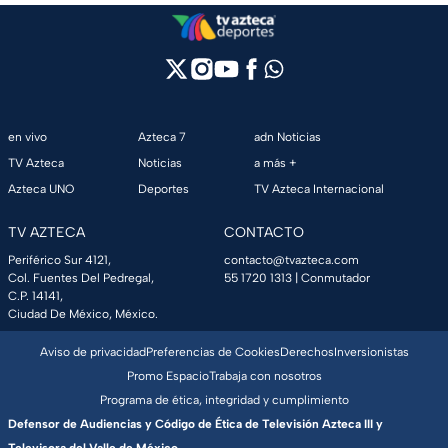
en vivo
Azteca 7
adn Noticias
TV Azteca
Noticias
a más +
Azteca UNO
Deportes
TV Azteca Internacional
TV AZTECA
CONTACTO
Periférico Sur 4121,
contacto@tvazteca.com
Col. Fuentes Del Pedregal,
55 1720 1313
| Conmutador
C.P. 14141,
Ciudad De México, México.
Aviso de privacidad
Preferencias de Cookies
Derechos
Inversionistas
Promo Espacio
Trabaja con nosotros
Programa de ética, integridad y cumplimiento
Defensor de Audiencias y Código de Ética de Televisión Azteca III y