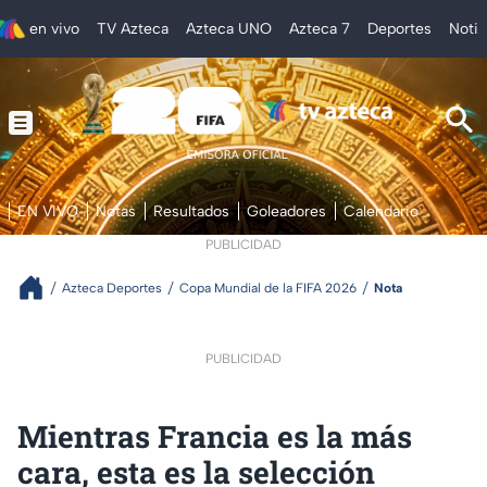
en vivo
TV Azteca
Azteca UNO
Azteca 7
Deportes
Notic
EN VIVO
Notas
Resultados
Goleadores
Calendario
PUBLICIDAD
Azteca Deportes
Copa Mundial de la FIFA 2026
Nota
PUBLICIDAD
Mientras Francia es la más
cara, esta es la selección