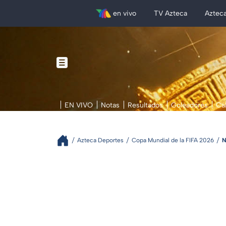
en vivo
TV Azteca
Aztec
EN VIVO
Notas
Resultados
Goleadores
Ca
Azteca Deportes
Copa Mundial de la FIFA 2026
N