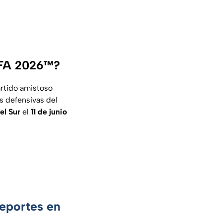
IFA 2026™?
artido amistoso
s defensivas del
el Sur
el
11 de junio
Deportes en