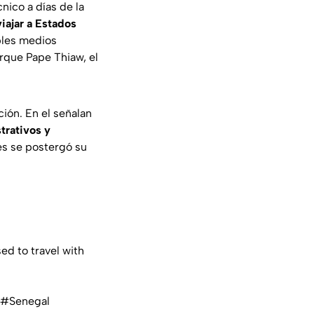
nico a días de la
iajar a Estados
ples medios
orque Pape Thiaw, el
ión. En el señalan
trativos y
ués se postergó su
ed to travel with
#Senegal