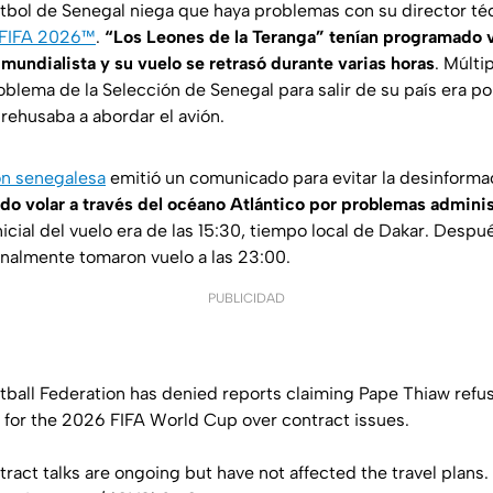
tbol de Senegal niega que haya problemas con su director téc
 FIFA 2026™
.
“Los Leones de la Teranga” tenían programado v
 mundialista y su vuelo se retrasó durante varias horas
. Múlti
oblema de la Selección de Senegal para salir de su país era p
 rehusaba a abordar el avión.
ón senegalesa
emitió un comunicado para evitar la desinformac
do volar a través del océano Atlántico por problemas adminis
nicial del vuelo era de las 15:30, tiempo local de Dakar. Desp
 finalmente tomaron vuelo a las 23:00.
PUBLICIDAD
ball Federation has denied reports claiming Pape Thiaw refus
a for the 2026 FIFA World Cup over contract issues.
ract talks are ongoing but have not affected the travel plans.