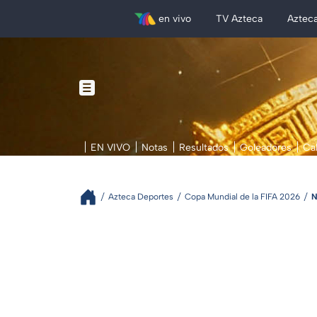
en vivo
TV Azteca
Aztec
EN VIVO
Notas
Resultados
Goleadores
Ca
Azteca Deportes
Copa Mundial de la FIFA 2026
N