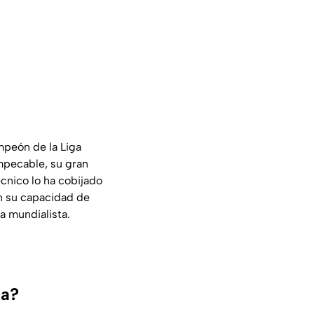
ampeón de la Liga
mpecable, su gran
écnico lo ha cobijado
n su capacidad de
ta mundialista.
ia?