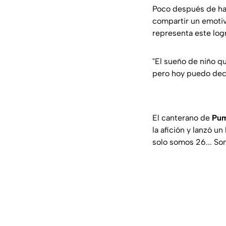
Poco después de hac
compartir un emoti
representa este log
"El sueño de niño qu
pero hoy puedo deci
El canterano de
Pu
la afición y lanzó u
solo somos 26... So