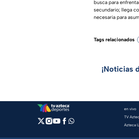
busca para enfrentar
secundario; llega co
necesaria para asum
Tags relacionados
¡Noticias 
en vivo
TV Azte
Azteca 