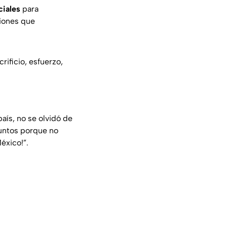
ciales
para
iones que
rificio, esfuerzo,
aís, no se olvidó de
 juntos porque no
éxico!”.