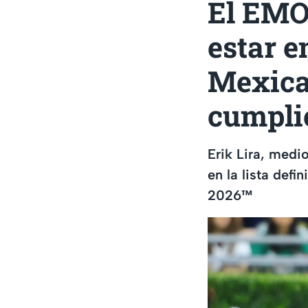
El EMO
estar e
Mexican
cumpli
Erik Lira, medi
en la lista def
2026™