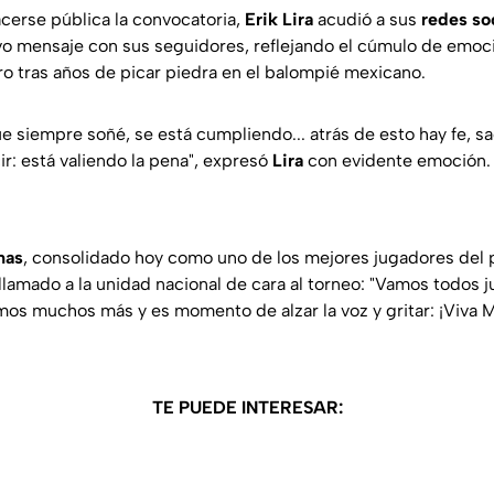
erse pública la convocatoria,
Erik Lira
acudió a sus
redes so
vo mensaje con sus seguidores, reflejando el cúmulo de emoc
ro tras años de picar piedra en el balompié mexicano.
e siempre soñé, se está cumpliendo... atrás de esto hay fe, sac
r: está valiendo la pena", expresó
Lira
con evidente emoción.
mas
, consolidado hoy como uno de los mejores jugadores del p
n llamado a la unidad nacional de cara al torneo: "Vamos todos
mos muchos más y es momento de alzar la voz y gritar: ¡Viva M
TE PUEDE INTERESAR: