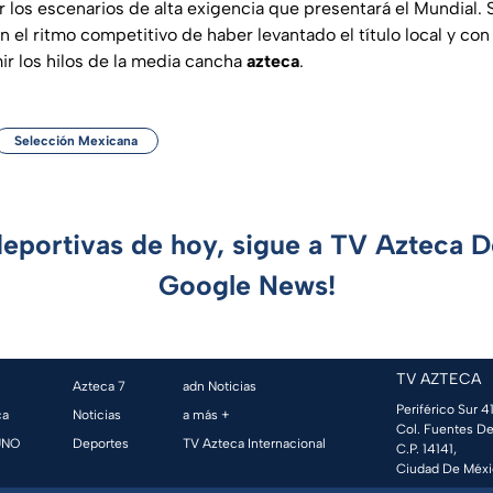
 los escenarios de alta exigencia que presentará el Mundial. S
n el ritmo competitivo de haber levantado el título local y co
ir los hilos de la media cancha
azteca
.
Selección Mexicana
deportivas de hoy, sigue a TV Azteca 
Google News!
TV AZTECA
Azteca 7
adn Noticias
Periférico Sur 41
ca
Noticias
a más +
Col. Fuentes De
UNO
Deportes
TV Azteca Internacional
C.P. 14141,
Ciudad De Méxi