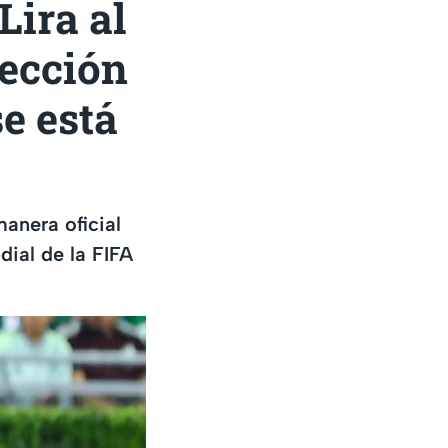
ira al
lección
e está
anera oficial
dial de la FIFA