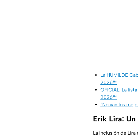
La HUMILDE Cabo
2026™
OFICIAL: La list
2026™
“No van los mejo
Erik Lira: Un
La inclusión de Lira