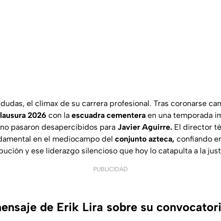
a dudas, el clímax de su carrera profesional. Tras coronarse c
lausura 2026
con la
escuadra cementera
en una temporada i
a no pasaron desapercibidos para
Javier Aguirre.
El director t
damental en el mediocampo del
conjunto azteca,
confiando e
bución y ese liderazgo silencioso que hoy lo catapulta a la jus
PUBLICIDAD
mensaje de Erik Lira sobre su convocator