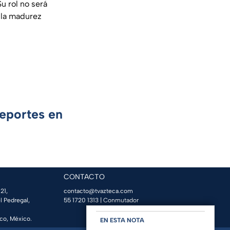
u rol no será
n la madurez
Deportes en
CONTACTO
21,
contacto@tvazteca.com
l Pedregal,
55 1720 1313
| Conmutador
co, México.
EN ESTA NOTA