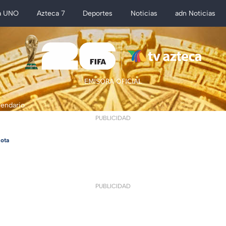
a UNO
Azteca 7
Deportes
Noticias
adn Noticias
lendario
PUBLICIDAD
ota
PUBLICIDAD