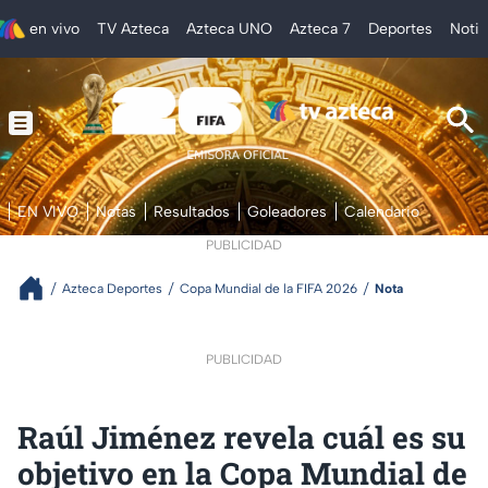
en vivo
TV Azteca
Azteca UNO
Azteca 7
Deportes
Notic
EN VIVO
Notas
Resultados
Goleadores
Calendario
PUBLICIDAD
Azteca Deportes
Copa Mundial de la FIFA 2026
Nota
PUBLICIDAD
Raúl Jiménez revela cuál es su
objetivo en la Copa Mundial de