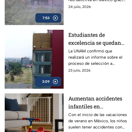
a la unión de vecinos y pese al
24 julio, 2026
abandono de las autoridades.
7:53
Estudiantes de
excelencia se quedan
sin un lugar para
La UNAM confirmó que
realizará un informe sobre el
cursar la universidad
proceso de selección a
licenciatura, a fin de aclarar el
23 julio, 2026
proceso y los resultados de los
3:09
exámenes.
Aumentan accidentes
infantiles en
vacaciones: hasta 84
Con el inicio de las vacaciones
de verano en México, los niños
niños se lesionan cada
suelen tener accidentes con
hora en México | VIDEO