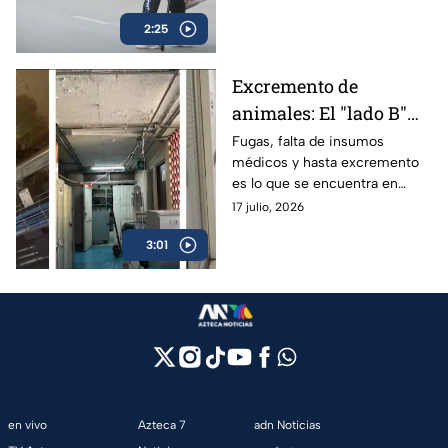
GAM
ignoran la falta de
2:25
accesibilidad.
Excremento de
animales: El "lado B"
del Hospital Xoco en
Fugas, falta de insumos
médicos y hasta excremento
CDMX
es lo que se encuentra en
distintas zonas del Hospital
17 julio, 2026
Xoco; personal de salud
3:01
denuncia pese a acoso.
en vivo
Azteca 7
adn Noticias