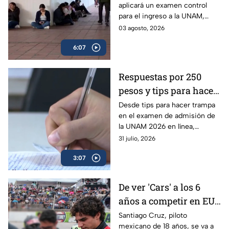
aplicará un examen control
explica a quiénes se
para el ingreso a la UNAM,
aplicará y cómo
surgieron muchas dudas
03 agosto, 2026
funcionará | VIDEO
respecto al plan para el ciclo
6:07
2026-2027; experta aclara
todas las dudas.
Respuestas por 250
pesos y tips para hacer
trampa en el examen
Desde tips para hacer trampa
en el examen de admisión de
de admisión de la
la UNAM 2026 en línea,
UNAM 2026
filtración de preguntas y hasta
31 julio, 2026
la venta de respuestas; piden
3:07
investigar.
De ver 'Cars' a los 6
años a competir en EU:
Santiago Cruz, el piloto
Santiago Cruz, piloto
mexicano de 18 años, se va a
de 18 años que va tras