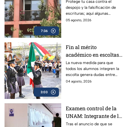
Recomendaciones
Protege tu casa contra el
despojo y la falsificación de
notariales para blindar
escrituras; aquí algunas
tu patrimonio en CDMX
recomendaciones de expertos
05 agosto, 2026
para blindarte ante la alza de
7:36
este delito.
Fin al mérito
académico en escoltas
escolares: La nueva
La nueva medida para que
todos los alumnos integren la
medida de equidad que
escolta genera dudas entre
divide a padres y
padres y especialistas. Así
04 agosto, 2026
expertos
funcionarían para el próximo
3:03
regreso a clases en la Ciudad
de México.
Examen control de la
UNAM: Integrante de la
Comisión Técnica
Tras el anuncio de que se