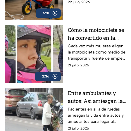
mucha más frecuencia, ¿qué
22 julio, 2026
edades deben tener especial
5:31
atención y qué debes hacer en
una emergencia?
Cómo la motocicleta se
ha convertido en la
aliada de libertad,
Cada vez más mujeres eligen
la motocicleta como medio de
empleo y seguridad
transporte y fuente de empleo,
para las mujeres
encontrando libertad, ahorro y
21 julio, 2026
mayor seguridad en el camino.
2:36
Entre ambulantes y
autos: Así arriesgan la
vida los pacientes con
Pacientes en silla de ruedas
arriesgan la vida entre autos y
movilidad limitada del
ambulantes para llegar al
Hospital Juárez en
Hospital Juárez; autoridades
21 julio, 2026