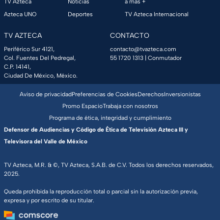
TV Azteca
Noticias
a más +
Azteca UNO
Deportes
TV Azteca Internacional
TV AZTECA
CONTACTO
Periférico Sur 4121,
contacto@tvazteca.com
Col. Fuentes Del Pedregal,
55 1720 1313
| Conmutador
C.P. 14141,
Ciudad De México, México.
Aviso de privacidad
Preferencias de Cookies
Derechos
Inversionistas
Promo Espacio
Trabaja con nosotros
Programa de ética, integridad y cumplimiento
Defensor de Audiencias y Código de Ética de Televisión Azteca III y
Televisora del Valle de México
TV Azteca, M.R. & ©, TV Azteca, S.A.B. de C.V. Todos los derechos reservados,
2025.
Queda prohibida la reproducción total o parcial sin la autorización previa,
expresa y por escrito de su titular.