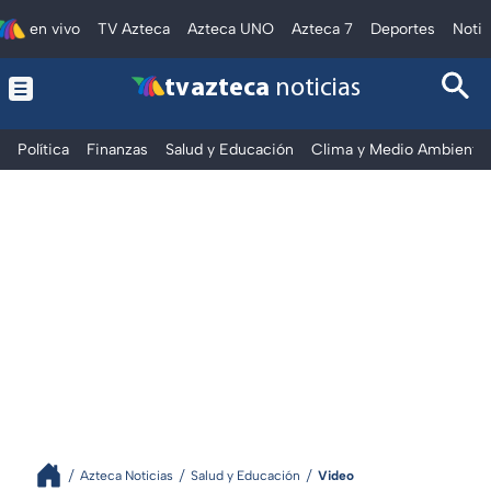
en vivo
TV Azteca
Azteca UNO
Azteca 7
Deportes
Notic
tv azteca
noticias
Política
Finanzas
Salud y Educación
Clima y Medio Ambiente
Azteca Noticias
Salud y Educación
Video