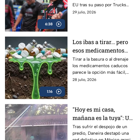
EU tras su paso por Trucks
la NASCAR
México Series para acercarse a
29 julio, 2026
su sueño en NASCAR. Conoce
6:38
su historia.
Los ibas a tirar... pero
esos medicamentos
caducos pueden hacer
Tirar a la basura o al drenaje
los medicamentos caducos
más daño del que
parece la opción más fácil,
imaginas
pero hacerlo puede
28 julio, 2026
contaminar el agua y favorecer
1:16
su uso indebido.
"Hoy es mi casa,
mañana es la tuya": Un
despojo destapó la red
Tras sufrir el despojo de un
predio, Daneira destapó una
delictiva
red delictiva en México gracias