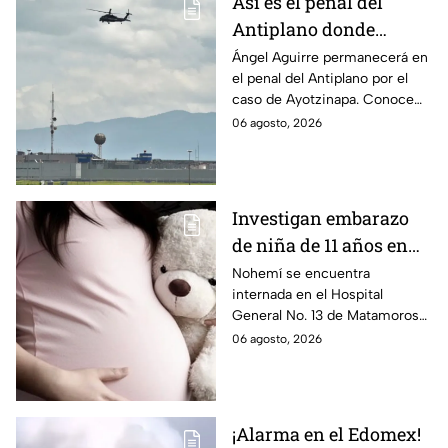
Así es el penal del
Antiplano donde
permanecerá Ángel
Ángel Aguirre permanecerá en
el penal del Antiplano por el
Aguirre por caso
caso de Ayotzinapa. Conoce
Ayotzinapa
dónde está, cómo es esta
06 agosto, 2026
prisión de máxima seguridad y
su historia.
Investigan embarazo
de niña de 11 años en
Matamoros,
Nohemí se encuentra
internada en el Hospital
Tamaulipas; ¿qué pasó
General No. 13 de Matamoros
con Nohemí?
tras complicaciones por un
06 agosto, 2026
embarazo infantil; la Fiscalía de
Tamaulipas ya investiga.
¡Alarma en el Edomex!