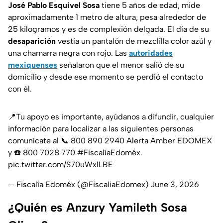
José Pablo Esquivel Sosa
tiene 5 años de edad, mide
aproximadamente 1 metro de altura, pesa alrededor de
25 kilogramos y es de complexión delgada. El día de su
desaparición
vestía un pantalón de mezclilla color azúl y
una chamarra negra con rojo. Las
autoridades
mexiquenses
señalaron que el menor salió de su
domicilio y desde ese momento se perdió el contacto
con él.
📍Tu apoyo es importante, ayúdanos a difundir, cualquier
información para localizar a las siguientes personas
comunícate al 📞 800 890 2940 Alerta Amber EDOMEX
y ☎️ 800 7028 770
#FiscalíaEdoméx
.
pic.twitter.com/S70uWxlLBE
— Fiscalía Edoméx (@FiscaliaEdomex)
June 3, 2026
¿Quién es Anzury Yamileth Sosa