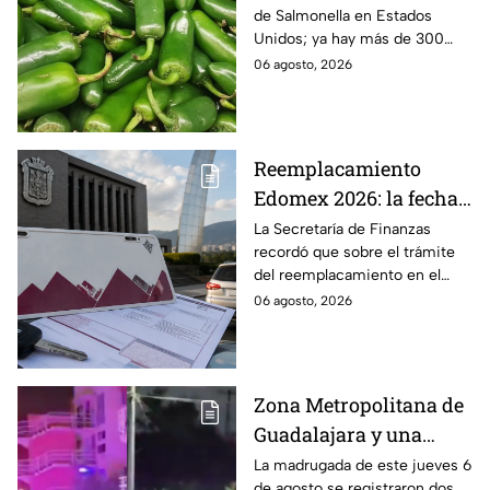
de Salmonella en Estados
Unidos; ya hay más de 300
enfermos en 27 estados.
06 agosto, 2026
Reemplacamiento
Edomex 2026: la fecha
límite para obtener el
La Secretaría de Finanzas
recordó que sobre el trámite
100% de descuento
del reemplacamiento en el
Edomex, ¿hasta cuándo se
06 agosto, 2026
puede realizar y qué coches
tienen el 100% de descuento?
Zona Metropolitana de
Guadalajara y una
jornada de violencia:
La madrugada de este jueves 6
de agosto se registraron dos