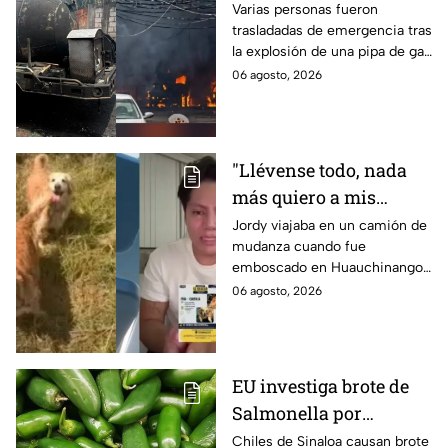
se reportan más de 20
Varias personas fueron
trasladadas de emergencia tras
personas con
la explosión de una pipa de gas
quemaduras
cerca de la colonia Las
06 agosto, 2026
Granjas, en Cuernavaca,
Morelos.
"Llévense todo, nada
más quiero a mis
perritas": Asaltan a un
Jordy viajaba en un camión de
mudanza cuando fue
joven, vacían sus
emboscado en Huauchinango,
cuentas y le roban a sus
Puebla, Además de quitarle
06 agosto, 2026
mascotas en
sus pertenencias, los
Huauchinango, Puebla
criminales se llevaron a sus
perritas.
EU investiga brote de
Salmonella por
jalapeños de Sinaloa
Chiles de Sinaloa causan brote