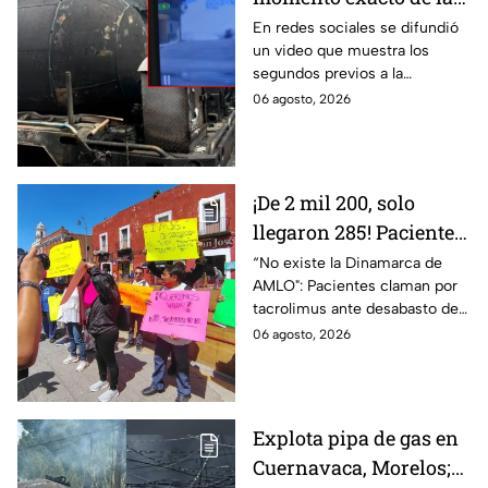
explosión de pipa de
En redes sociales se difundió
un video que muestra los
gas en Cuernavaca,
segundos previos a la
Morelos
explosión de una pipa de gas
06 agosto, 2026
LP en Cuernavaca, Morelos.
¡De 2 mil 200, solo
llegaron 285! Pacientes
claman por
“No existe la Dinamarca de
AMLO": Pacientes claman por
medicamentos ante
tacrolimus ante desabasto de
desabasto en IMSS
medicamentos en hospital del
06 agosto, 2026
Puebla
IMSS Puebla; hay 900
personas están afectadas.
Explota pipa de gas en
Cuernavaca, Morelos;