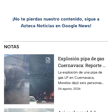
¡No te pierdas nuestro contenido, sigue a
Azteca Noticias en Google News!
NOTAS
Explosión pipa de gas
Cuernavaca: Reporte de
víctimas tras estallido
La explosión de una pipa de
gas LP en Cuernavaca,
en Morelos
Morelos dejó seis personas
hospitalizadas. IMSS informó
06 agosto, 2026
que las pacientes siguen
internadas y aún no hay parte
médico.