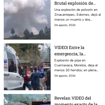
Brutal explosión de
polvorín en Santa
Una explosión de polvorín en
Zinacantepec, Edomex, dejó al
María del Monte,
menos un muerto y dos
Zinacantepec; reportan
heridos; autoridades atiende la
06 agosto, 2026
al menos un muerto y
emergencia tras el estallido de
heridos
un taller clandestino.
VIDEO| Entre la
emergencia, la
desesperación y el
Explosión de pipa en
Cuernavaca, Morelos, deja al
llanto de un niño;
menos 20 heridos; en plena
adultos desatan pelea
emergencia, dos hombres
06 agosto, 2026
tras explosión de pipa
comenzaron a pelear mientras
en Cuernavaca
un niño lloraba en el lugar.
Revelan VIDEO del
momento exacto de la