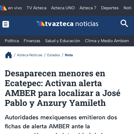
en vivo
TV Azteca
Azteca UNO
Azteca 7
Deportes
Notic
tv azteca
noticias
Política
Finanzas
Salud y Educación
Clima y Medio Ambiente
Azteca Noticias
Estados
Nota
Desaparecen menores en
Ecatepec: Activan alerta
AMBER para localizar a José
Pablo y Anzury Yamileth
Autoridades mexiquenses emitieron dos
fichas de alerta AMBER ante la