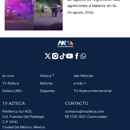
Asesinan a balazos a
agresiones a balazos en la
dos hombres en
Zona Metropolitana de
06 agosto, 2026
Tlajomulco y El Salto
Guadalajara, uno en
Tlajomulco y otro en El Salto.
en vivo
Azteca 7
adn Noticias
TV Azteca
Noticias
a más +
Azteca UNO
Deportes
TV Azteca Internacional
TV AZTECA
CONTACTO
Periférico Sur 4121,
contacto@tvazteca.com
Col. Fuentes Del Pedregal,
55 1720 1313
| Conmutador
C.P. 14141,
Ciudad De México, México.