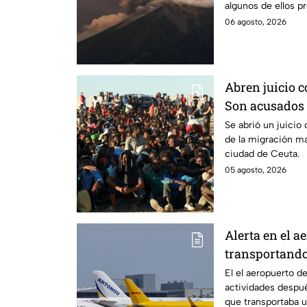
algunos de ellos p
volcánica.
06 agosto, 2026
Abren juicio c
Son acusados 
más de 70 mil
Se abrió un juicio
de la migración m
ciudad de Ceuta.
05 agosto, 2026
Alerta en el a
transportando
El el aeropuerto d
actividades despué
que transportaba u