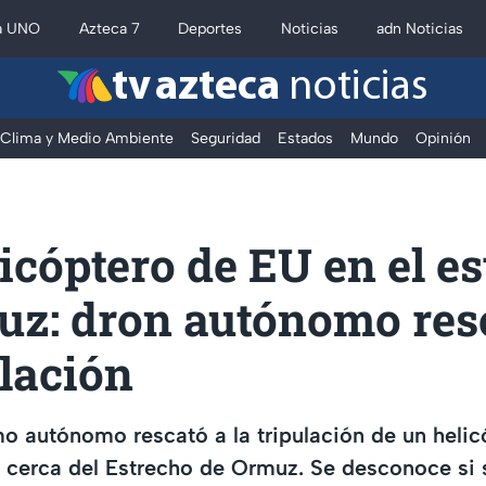
a UNO
Azteca 7
Deportes
Noticias
adn Noticias
tv azteca
noticias
Clima y Medio Ambiente
Seguridad
Estados
Mundo
Opinión
icóptero de EU en el e
uz: dron autónomo res
ulación
o autónomo rescató a la tripulación de un heli
cerca del Estrecho de Ormuz. Se desconoce si s