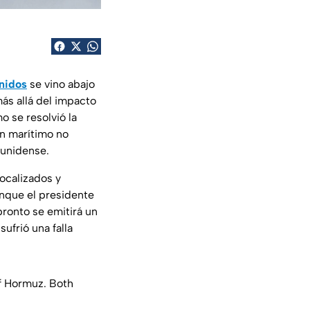
nidos
se vino abajo
ás allá del impacto
o se resolvió la
on marítimo no
ounidense.
ocalizados y
nque el presidente
pronto se emitirá un
ufrió una falla
of Hormuz. Both