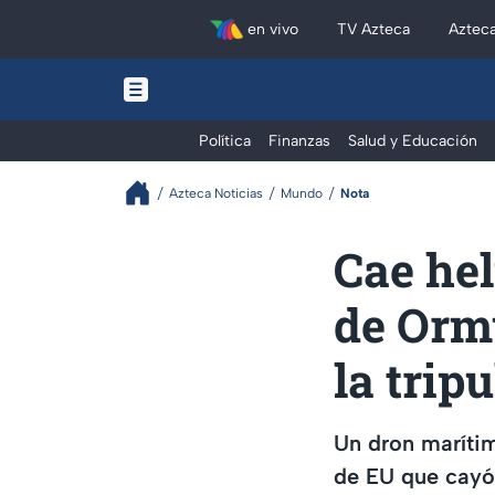
en vivo
TV Azteca
Aztec
Política
Finanzas
Salud y Educación
Azteca Noticias
Mundo
Nota
Cae hel
de Orm
la trip
Un dron marítim
de EU que cayó 