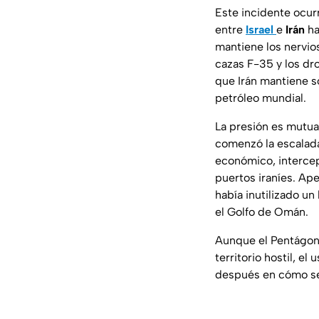
Este incidente ocur
entre
Israel
e
Irán
ha
mantiene los nervio
cazas F-35 y los dr
que Irán mantiene so
petróleo mundial.
La presión es mutua
comenzó la escalada
económico, intercep
puertos iraníes. Ap
había inutilizado u
el Golfo de Omán.
Aunque el Pentágono
territorio hostil, e
después en cómo se 