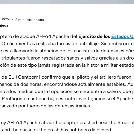
 09:26
2 minutos lectura
añeda
cóptero de ataque AH-64 Apache del
Ejército de los
Estados U
e Omán mientras realizaba tareas de patrullaje. Sin embargo, m
 está llamando la atención de los analistas de defensa es cóm
 tripulantes fueron rescatados sanos y salvos gracias a un dr
ción de este tipo jamás registrada en la historia militar estad
de EU (Centcom) confirmó que el piloto y el artillero fueron l
menos de dos horas, encontrándose actualmente estables. Au
ró a los medios que la tripulación se encuentra a salvo y que 
l Pentágono mantiene bajo estricta investigación si el Apache s
canzado por fuego de las defensas iraníes.
Army AH-64 Apache attack helicopter crashed near the Strait 
, and the cause of the crash has not been disclosed.