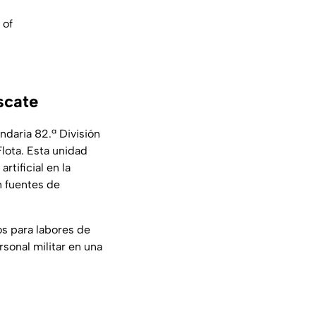
 of
scate
ndaria 82.ª División
Flota. Esta unidad
tificial en la
n fuentes de
os para labores de
sonal militar en una