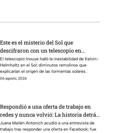
Este es el misterio del Sol que
descifraron con un telescopio en
Hawái: explica las tormentas solares
El telescopio Inouye halló la inestabilidad de Kelvin-
Helmholtz en el Sol: diminutos remolinos que
que afectan a la Tierra
explicarían el origen de las tormentas solares.
06 agosto, 2026
Respondió a una oferta de trabajo en
redes y nunca volvió: La historia detrás
del feminicidio de Juana Mailén
Juana Mailén Antonich acudió a una entrevista de
trabajo tras responder una oferta en Facebook; fue
Antonich