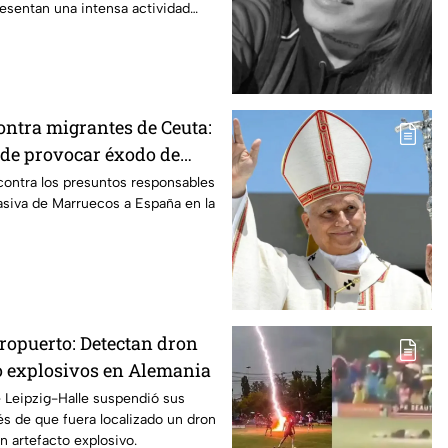
resentan una intensa actividad
ontra migrantes de Ceuta:
de provocar éxodo de
 personas
 contra los presuntos responsables
asiva de Marruecos a España en la
eropuerto: Detectan dron
 explosivos en Alemania
e Leipzig-Halle suspendió sus
s de que fuera localizado un dron
n artefacto explosivo.