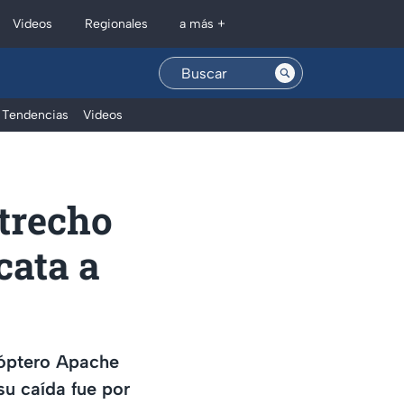
Regionales
Videos
a más +
Tendencias
Videos
strecho
cata a
cóptero Apache
u caída fue por