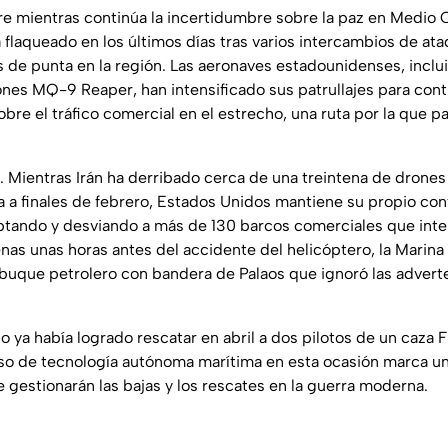
re mientras continúa la incertidumbre sobre la paz en Medio O
 flaqueado en los últimos días tras varios intercambios de ata
s de punta en la región. Las aeronaves estadounidenses, inclu
ones MQ-9 Reaper, han intensificado sus patrullajes para cont
bre el tráfico comercial en el estrecho, una ruta por la que p
. Mientras Irán ha derribado cerca de una treintena de dron
 a finales de febrero, Estados Unidos mantiene su propio co
tando y desviando a más de 130 barcos comerciales que inte
enas unas horas antes del accidente del helicóptero, la Marin
n buque petrolero con bandera de Palaos que ignoró las advert
 ya había logrado rescatar en abril a dos pilotos de un caza
l uso de tecnología autónoma marítima en esta ocasión marca u
gestionarán las bajas y los rescates en la guerra moderna.