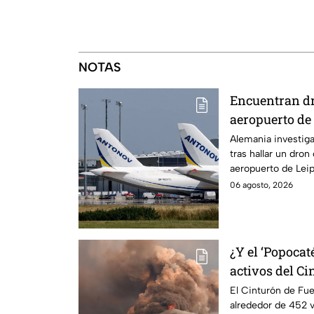
NOTAS
Encuentran d
aeropuerto de
falla técnica
Alemania investiga
tras hallar un dron
aeropuerto de Leip
ucraniano.
06 agosto, 2026
¿Y el ‘Popocat
activos del C
El Cinturón de Fue
alrededor de 452 v