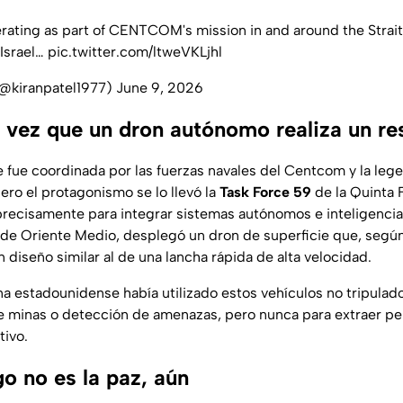
erating as part of CENTCOM's mission in and around the Strait
Israel
…
pic.twitter.com/ltweVKLjhl
 (@kiranpatel1977)
June 9, 2026
a vez que un dron autónomo realiza un re
 fue coordinada por las fuerzas navales del Centcom y la lege
ero el protagonismo se lo llevó la
Task Force 59
de la Quinta 
recisamente para integrar sistemas autónomos e inteligencia ar
de Oriente Medio, desplegó un dron de superficie que, segú
un diseño similar al de una lancha rápida de alta velocidad.
na estadounidense había utilizado estos vehículos no tripulad
 de minas o detección de amenazas, pero nunca para extraer per
tivo.
ego no es la paz, aún