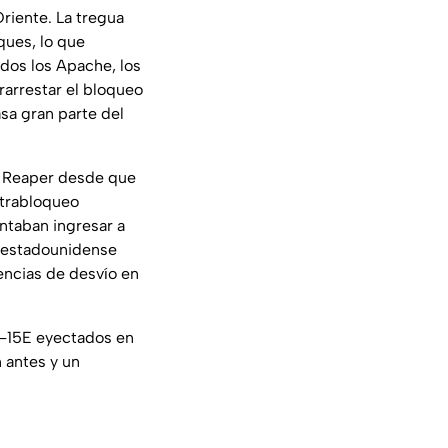
riente. La tregua
ques, lo que
idos los Apache, los
rarrestar el bloqueo
asa gran parte del
es Reaper desde que
ntrabloqueo
ntaban ingresar a
a estadounidense
encias de desvío en
 F-15E eyectados en
n antes y un