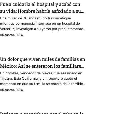
Fue a cuidarla al hospital y acabó con
su vida: Hombre habría asfixiado a su
suegra mientras estaba internada en
Una mujer de 78 años murió tras un ataque
mientras permanecía internada en un hospital de
Veracruz
Veracruz; investigan a su yerno por presuntamente
haberla asfixiado.
05 agosto, 2026
Un dolor que viven miles de familias en
México: Así se enteraron los familiares
de un vendedor de nieves de su
Un hombre, vendedor de nieves, fue asesinado en
Tijuana, Baja California, y un reportero captó el
asesinato en Tijuana, Baja California
momento en que su familia se enteró de la terrible
noticia.
05 agosto, 2026