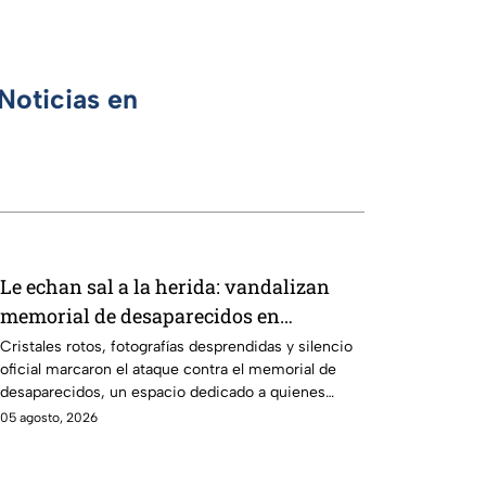
Noticias en
Le echan sal a la herida: vandalizan
memorial de desaparecidos en
Veracruz en medio de crisis
Cristales rotos, fotografías desprendidas y silencio
oficial marcaron el ataque contra el memorial de
desaparecidos, un espacio dedicado a quienes
siguen sin ser localizados.
05 agosto, 2026