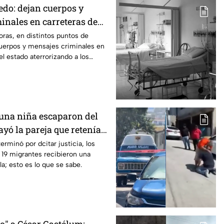
edo: dejan cuerpos y
inales en carreteras de
 solo día
ras, en distintos puntos de
uerpos y mensajes criminales en
el estado aterrorizando a los
erno no puede controlar la crisis
 una niña escaparon del
ayó la pareja que retenía a
en Puebla
erminó por dcitar justicia, los
 19 migrantes recibieron una
a; esto es lo que se sabe.