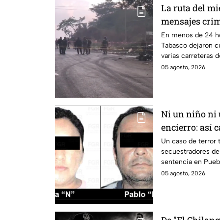
La ruta del mi
mensajes crim
Tabasco en un
En menos de 24 ho
Tabasco dejaron c
varias carreteras d
habitantes. El gobi
05 agosto, 2026
de violencia.
Ni un niño ni
encierro: así c
19 migrantes 
Un caso de terror t
secuestradores de
sentencia en Puebl
05 agosto, 2026