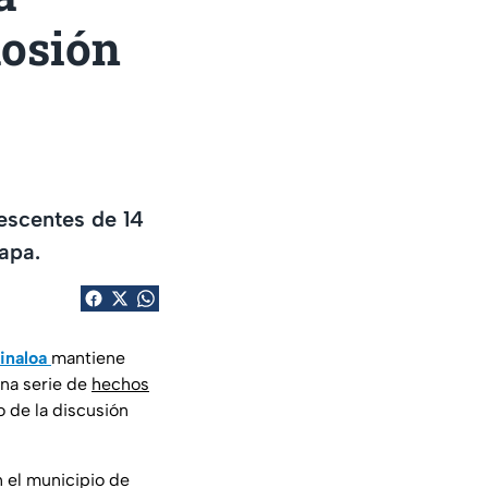
losión
escentes de 14
apa.
inaloa
mantiene
una serie de
hechos
o de la discusión
n el municipio de