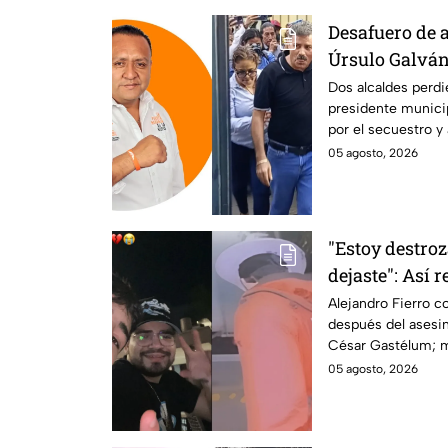
Desafuero de a
Úrsulo Galván:
implicado en e
Dos alcaldes perdi
presidente municip
periodista R
por el secuestro y
Guzmán en Veracr
05 agosto, 2026
"Estoy destro
dejaste": Así 
al asesinato d
Alejandro Fierro 
después del asesin
Gastélum
César Gastélum; m
enteró del fallecim
05 agosto, 2026