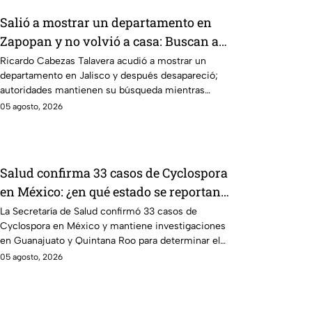
Salió a mostrar un departamento en
Zapopan y no volvió a casa: Buscan a
Ricardo Cabezas Talavera en Jalisco
Ricardo Cabezas Talavera acudió a mostrar un
departamento en Jalisco y después desapareció;
autoridades mantienen su búsqueda mientras
colegas refuerzan su seguridad.
05 agosto, 2026
Salud confirma 33 casos de Cyclospora
en México: ¿en qué estado se reportan
los brotes de diarrea explosiva?
La Secretaría de Salud confirmó 33 casos de
Cyclospora en México y mantiene investigaciones
en Guanajuato y Quintana Roo para determinar el
origen de los contagios.
05 agosto, 2026