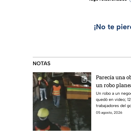
¡No te pie
NOTAS
Parecía una ob
un robo plane
negocio de h
Un robo a un nego
quedó en video; 12
trabajadores del go
dueño y saquearlo.
05 agosto, 2026