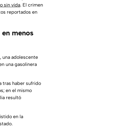
o sin vida
. El crimen
tos reportados en
a en menos
a, una adolescente
en una gasolinera
 tras haber sufrido
os; en el mismo
ia resultó
stido en la
stado.