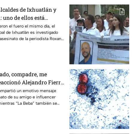
lcaldes de Ixhuatlán y
 uno de ellos está
l asesinato de la
eron el fuero el mismo día, el
al de Ixhuatlán es investigado
oxana Guzmán
 asesinato de la periodista Roxana
uz.
zado, compadre, me
reaccionó Alejandro Fierro
el influencer César
compartió un emotivo mensaje
ato de su amigo e influencer
ientras “La Beba” también se
iento en un live de TikTok.