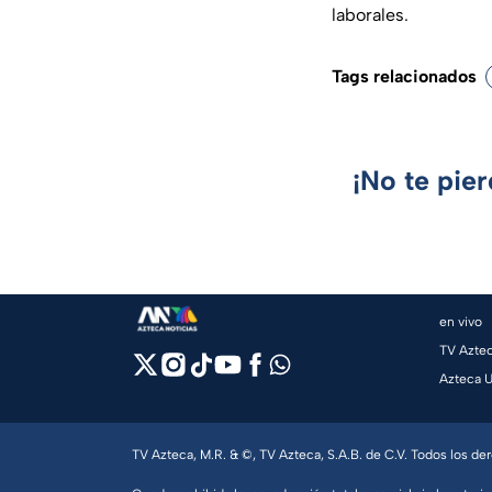
laborales.
Tags relacionados
¡No te pie
en vivo
TV Azte
Azteca 
TV Azteca, M.R. & ©, TV Azteca, S.A.B. de C.V. Todos los d