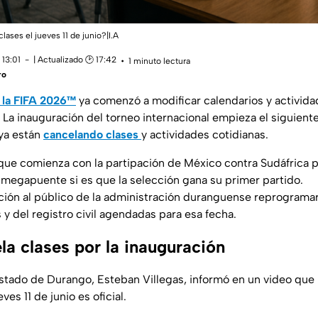
ases el jueves 11 de junio?|I.A
 13:01
| Actualizado 🕑 17:42
1 minuto lectura
ro
 la FIFA 2026™
ya comenzó a modificar calendarios y activida
La inauguración del torneo internacional empieza el siguiente 
ya están
cancelando clases
y actividades cotidianas.
 que comienza con la partipación de México contra Sudáfrica 
 megapuente si es que la selección gana su primer partido.
nción al público de la administración duranguense reprogramar
 y del registro civil agendadas para esa fecha.
la clases por la inauguración
stado de Durango, Esteban Villegas, informó en un video que 
ves 11 de junio es oficial.