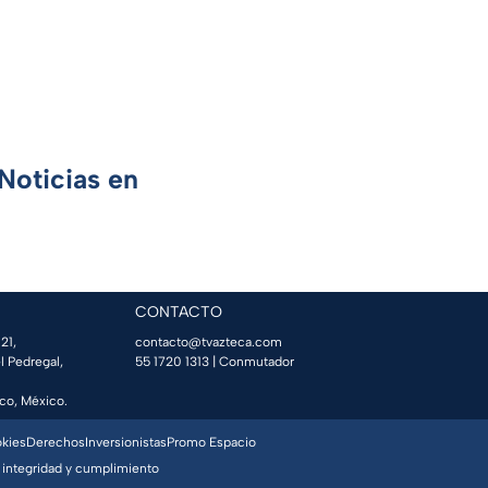
Noticias en
CONTACTO
21,
contacto@tvazteca.com
l Pedregal,
55 1720 1313
| Conmutador
co, México.
okies
Derechos
Inversionistas
Promo Espacio
 integridad y cumplimiento