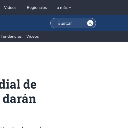
Regionales
Videos
a más +
Tendencias
Videos
dial de
o darán