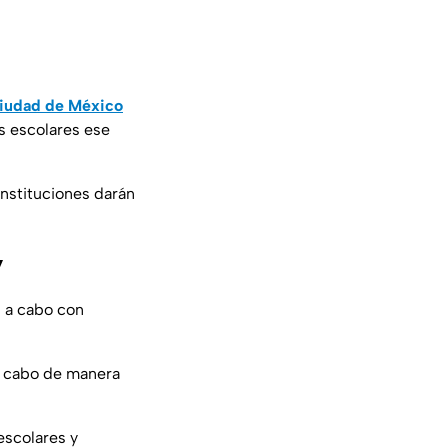
Ciudad de México
s escolares ese
instituciones darán
y
n a cabo con
 a cabo de manera
escolares y