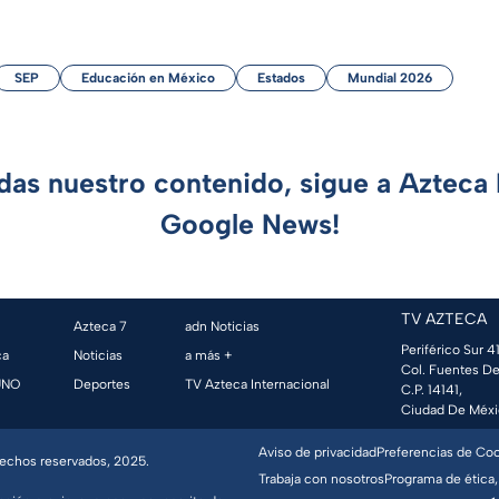
SEP
Educación en México
Estados
Mundial 2026
rdas nuestro contenido, sigue a Azteca 
Google News!
TV AZTECA
Azteca 7
adn Noticias
Periférico Sur 41
ca
Noticias
a más +
Col. Fuentes De
UNO
Deportes
TV Azteca Internacional
C.P. 14141,
Ciudad De Méxi
Aviso de privacidad
Preferencias de Co
erechos reservados, 2025.
Trabaja con nosotros
Programa de ética,