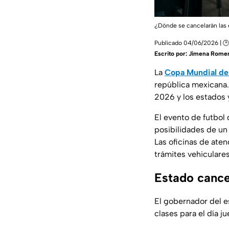
¿Dónde se cancelarán las cl
Publicado 04/06/2026 | 🕑
Escrito por:
Jimena Rome
La
Copa Mundial de
república mexicana. 
2026 y los estados 
El evento de futbol
posibilidades de un
Las oficinas de ate
trámites vehiculares
Estado cance
El gobernador del e
clases para el día jue