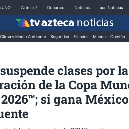
a UNO
Azteca 7
Deportes
Noticias
adn Noticias
tv azteca
noticias
Clima y Medio Ambiente
Seguridad
Estados
Mundo
Opinión
suspende clases por la
ración de la Copa Mun
 2026™; si gana Méxic
uente