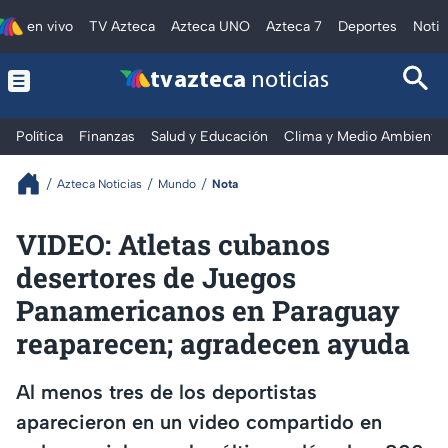
en vivo
TV Azteca
Azteca UNO
Azteca 7
Deportes
Notic
tv azteca
noticias
Política
Finanzas
Salud y Educación
Clima y Medio Ambiente
Azteca Noticias
Mundo
Nota
VIDEO: Atletas cubanos
desertores de Juegos
Panamericanos en Paraguay
reaparecen; agradecen ayuda
Al menos tres de los deportistas
aparecieron en un video compartido en