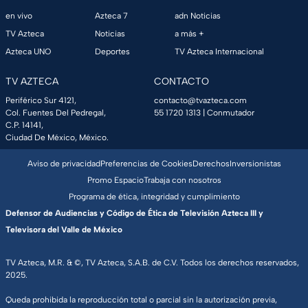
en vivo
Azteca 7
adn Noticias
TV Azteca
Noticias
a más +
Azteca UNO
Deportes
TV Azteca Internacional
TV AZTECA
CONTACTO
Periférico Sur 4121,
contacto@tvazteca.com
Col. Fuentes Del Pedregal,
55 1720 1313
| Conmutador
C.P. 14141,
Ciudad De México, México.
Aviso de privacidad
Preferencias de Cookies
Derechos
Inversionistas
Promo Espacio
Trabaja con nosotros
Programa de ética, integridad y cumplimiento
Defensor de Audiencias y Código de Ética de Televisión Azteca III y
Televisora del Valle de México
TV Azteca, M.R. & ©, TV Azteca, S.A.B. de C.V. Todos los derechos reservados,
2025.
Queda prohibida la reproducción total o parcial sin la autorización previa,