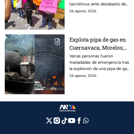
tacrolimus ante desabasto de
desabasto en IMSS
medicamentos en hospital del
06 agosto, 2026
Puebla
IMSS Puebla; hay 900
personas están afectadas.
Explota pipa de gas en
Cuernavaca, Morelos;
se reportan más de 20
Varias personas fueron
trasladadas de emergencia tras
personas con
la explosión de una pipa de gas
quemaduras
cerca de la colonia Las
06 agosto, 2026
Granjas, en Cuernavaca,
Morelos.