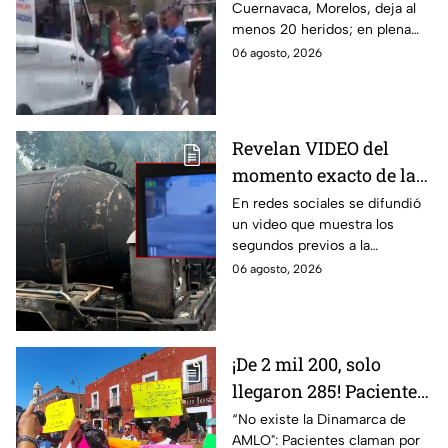
Cuernavaca, Morelos, deja al
llanto de un niño;
menos 20 heridos; en plena
adultos desatan pelea
emergencia, dos hombres
06 agosto, 2026
tras explosión de pipa
comenzaron a pelear mientras
en Cuernavaca
un niño lloraba en el lugar.
Revelan VIDEO del
momento exacto de la
explosión de pipa de
En redes sociales se difundió
un video que muestra los
gas en Cuernavaca,
segundos previos a la
Morelos
explosión de una pipa de gas
06 agosto, 2026
LP en Cuernavaca, Morelos.
¡De 2 mil 200, solo
llegaron 285! Pacientes
claman por
“No existe la Dinamarca de
AMLO": Pacientes claman por
medicamentos ante