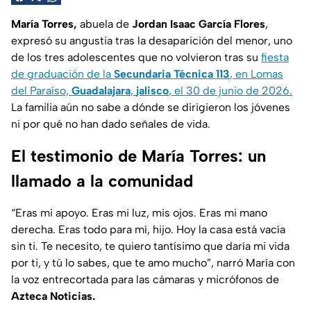
María Torres,
abuela de
Jordan Isaac García Flores
,
expresó su angustia tras la desaparición del menor, uno
de los tres adolescentes que no volvieron tras su
fiesta
de graduación de la
Secundaria Técnica 113
, en Lomas
del Paraíso,
Guadalajara
,
jalisco
, el 30 de junio de 2026.
La familia aún no sabe a dónde se dirigieron los jóvenes
ni por qué no han dado señales de vida.
El testimonio de María Torres: un
llamado a la comunidad
“Eras mi apoyo. Eras mi luz, mis ojos. Eras mi mano
derecha. Eras todo para mí, hijo. Hoy la casa está vacía
sin ti. Te necesito, te quiero tantísimo que daría mi vida
por ti, y tú lo sabes, que te amo mucho”, narró María con
la voz entrecortada para las cámaras y micrófonos de
Azteca Noticias.