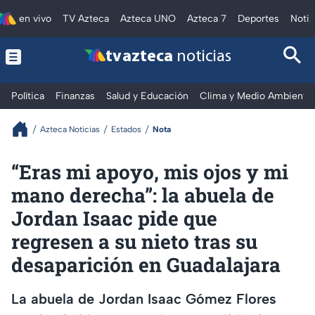
en vivo
TV Azteca
Azteca UNO
Azteca 7
Deportes
Notic
tv azteca
noticias
Política
Finanzas
Salud y Educación
Clima y Medio Ambiente
Azteca Noticias
Estados
Nota
“Eras mi apoyo, mis ojos y mi
mano derecha”: la abuela de
Jordan Isaac pide que
regresen a su nieto tras su
desaparición en Guadalajara
La abuela de Jordan Isaac Gómez Flores