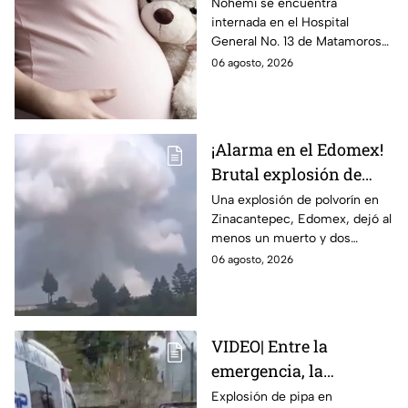
Matamoros,
Nohemí se encuentra
internada en el Hospital
Tamaulipas; ¿qué pasó
General No. 13 de Matamoros
con Nohemí?
tras complicaciones por un
06 agosto, 2026
embarazo infantil; la Fiscalía de
Tamaulipas ya investiga.
¡Alarma en el Edomex!
Brutal explosión de
polvorín en Santa
Una explosión de polvorín en
Zinacantepec, Edomex, dejó al
María del Monte,
menos un muerto y dos
Zinacantepec; reportan
heridos; autoridades atiende la
06 agosto, 2026
al menos un muerto y
emergencia tras el estallido de
heridos
un taller clandestino.
VIDEO| Entre la
emergencia, la
desesperación y el
Explosión de pipa en