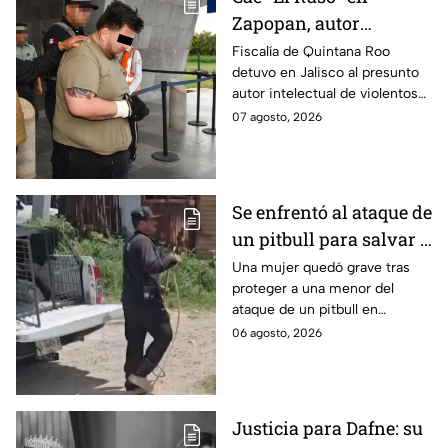
Zapopan, autor
intelectual de
Fiscalía de Quintana Roo
detuvo en Jalisco al presunto
homicidios que
autor intelectual de violentos
aterrorizaban a
ataques en fraccionamientos
07 agosto, 2026
Quintana Roo
de Playa del Carmen.
Se enfrentó al ataque de
un pitbull para salvar a
una menor; hoy lucha
Una mujer quedó grave tras
proteger a una menor del
por su vida en Zapopan
ataque de un pitbull en
Zapopan; la víctima sufrió
06 agosto, 2026
severas mordeduras y existe
riesgo de que pierda un brazo.
Justicia para Dafne: su