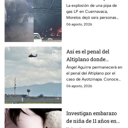
víctimas tras estallido
La explosión de una pipa de
gas LP en Cuernavaca,
en Morelos
Morelos dejó seis personas
hospitalizadas. IMSS informó
06 agosto, 2026
que las pacientes siguen
internadas y aún no hay parte
médico.
Así es el penal del
Altiplano donde
permanecerá Ángel
Ángel Aguirre permanecerá en
el penal del Altiplano por el
Aguirre por caso
caso de Ayotzinapa. Conoce
Ayotzinapa
dónde está, cómo es esta
06 agosto, 2026
prisión de máxima seguridad y
su historia.
Investigan embarazo
de niña de 11 años en