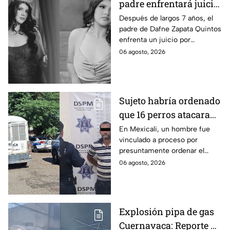
padre enfrentará juicio
por presunto abuso
Después de largos 7 años, el
padre de Dafne Zapata Quintos
cometido en 2019 en
enfrenta un juicio por
Tamaulipas
presuntamente abusar de la
06 agosto, 2026
menor cuando ella tenía
apenas 6 años.
Sujeto habría ordenado
que 16 perros atacaran
a su hermana con
En Mexicali, un hombre fue
vinculado a proceso por
discapacidad en
presuntamente ordenar el
Mexicali, BC
ataque de 16 perros contra su
06 agosto, 2026
hermana, quien tenía
discapacidad auditiva.
Explosión pipa de gas
Cuernavaca: Reporte de