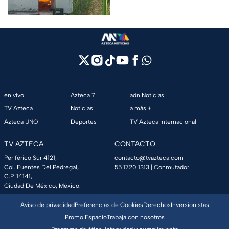
para controlar el incendio.
en vivo
Azteca 7
adn Noticias
TV Azteca
Noticias
a más +
Azteca UNO
Deportes
TV Azteca Internacional
TV AZTECA
CONTACTO
Periférico Sur 4121,
contacto@tvazteca.com
Col. Fuentes Del Pedregal,
55 1720 1313
| Conmutador
C.P. 14141,
Ciudad De México, México.
Aviso de privacidad
Preferencias de Cookies
Derechos
Inversionistas
Promo Espacio
Trabaja con nosotros