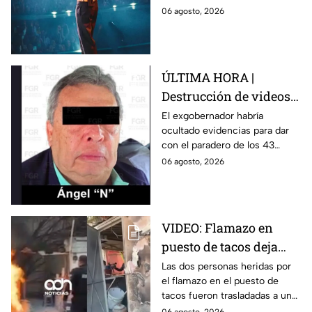
CDMX
y los fanáticos revisar el clima
06 agosto, 2026
en CDMX antes de salir de
casa.
ÚLTIMA HORA |
Destrucción de videos
clave y amenazas a
El exgobernador habría
ocultado evidencias para dar
testigos por parte de
con el paradero de los 43
exgobernador Ángel
estudiantes desaparecidos de
06 agosto, 2026
Aguirre: FGR
Ayotzinapa.
VIDEO: Flamazo en
puesto de tacos deja
dos heridos en CDMX
Las dos personas heridas por
el flamazo en el puesto de
tacos fueron trasladadas a un
hospital para recibir atención