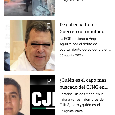
06 agosto, 2026
especializada; su vida no corre
peligro.
De gobernador en
Guerrero a imputado
por la "Verdad
La FGR detiene a Ángel
Aguirre por el delito de
Histórica"; Así fue como
ocultamiento de evidencia en
Ángel Aguirre obstruyó
el caso Ayotzinapa. Esta es la
06 agosto, 2026
la justicia en caso
línea del tiempo del caso que
Ayotzinapa
ocurrió bajo su gestión en el
estado.
¿Quién es el capo más
buscado del CJNG en
Estados Unidos?
Estados Unidos tiene en la
mira a varios miembros del
CJNG, pero ¿quién es el
miembro más buscado por el
06 agosto, 2026