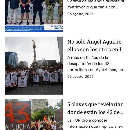
víctima de violencia durante su
presunto agresor: el
matrimonio que tenía con
caso de Paula Fajardo
Jorge Francisco “N”, quien fue
06 agosto, 2026
detenido por intento de
feminicidio.
No solo Ángel Aguirre:
ellos son los otros en la
lupa por el caso
A más de 11 años de la
desaparición de los 43
Ayotzinapa
normalistas de Ayotzinapa, no
se ha conocido el paradero de
06 agosto, 2026
los estudiantes a pesar de las
detenciones por el caso.
5 claves que revelarían
dónde están los 43 de
Ayotzinapa tras
La FGR dio a conocer
información que implicó al ex
captura de Ángel