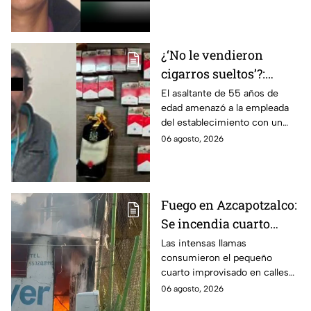
que ofrecen 25 millones de
dólares?
¿‘No le vendieron
cigarros sueltos’?:
Detienen a hombre tras
El asaltante de 55 años de
edad amenazó a la empleada
asaltar una tienda y
del establecimiento con un
llevarse más de 30
arma de fuego, llevándose
06 agosto, 2026
cajetillas en Iztapalapa
cigarros y botellas de alcohol.
Fuego en Azcapotzalco:
Se incendia cuarto
improvisado en la
Las intensas llamas
consumieron el pequeño
Industrial Vallejo;
cuarto improvisado en calles
rompen cadenas para
de Azcapotzalco; bomberos
06 agosto, 2026
combatir las llamas
tuvieron que romper cadenas