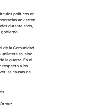
rculos políticos en
mocracias advierten
adas durante años,
l gobierno
nal de la Comunidad
nilaterales, sino
de la guerra. En el
o respecto a los
ver las causas de
nis.
d’Ormuz.