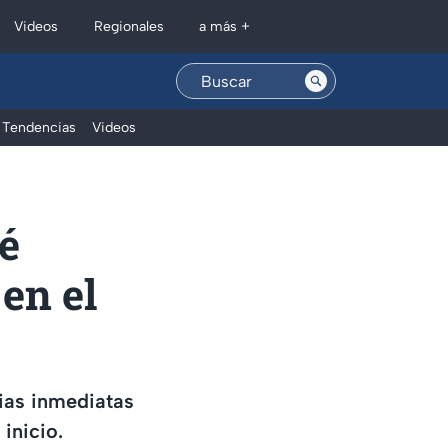
Regionales
Videos
a más +
Tendencias
Videos
é
en el
ias inmediatas
inicio.