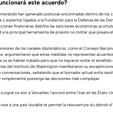
uncionará este acuerdo?
morando han generado posturas encontradas dentro de los cí
s y expertos ligados a la Fundación para la Defensa de las De
cciones financieras debilita las sanciones económicas acumul
 a la principal herramienta de presión no militar que poseía e
efensores de los canales diplomáticos, como el Consejo Nacio
e, argumentaron que estas medidas no representan acuerdos u
e ya se habían tratado pero que no lograron evitar el estallido 
istas del Instituto de Washington manifestaron su escepticism
 conversaciones, señalando que el borrador actual evita resol
 y simplemente posterga las decisiones más complejas.
 signé ce soir à Versailles l’accord entre l’Iran et les États-U
 voie à une paix durable et permet la réouverture du détroit 