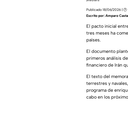
|Reuters
Publicado 18/06/2026 | 🕑
Escrito por:
Amparo Cast
El pacto inicial ent
tres meses ha comen
países.
El documento plante
primeros análisis de
financiero de Irán q
El texto del memora
terrestres y navale
programa de enrique
cabo en los próxim