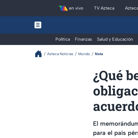
en vivo
TV Azteca
Aztec
Política
Finanzas
Salud y Educación
Azteca Noticias
Mundo
Nota
¿Qué be
obligac
acuerd
El memorándum 
para el país pé