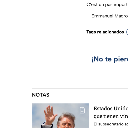
C’est un pas import
— Emmanuel Macr
Tags relacionados
¡No te pie
NOTAS
Estados Unido
que tienen ví
criminales
El subsecretario a