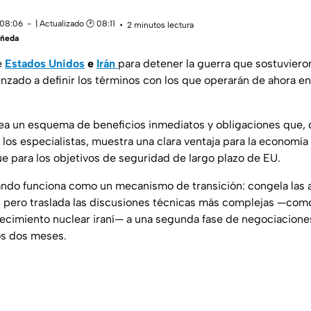
 08:06
| Actualizado 🕑 08:11
2 minutos lectura
añeda
re
Estados Unidos
e
Irán
para detener la guerra que sostuvier
zado a definir los términos con los que operarán de ahora e
a un esquema de beneficios inmediatos y obligaciones que, 
 los especialistas, muestra una clara ventaja para la economía
ue para los objetivos de seguridad de largo plazo de EU.
ndo funciona como un mecanismo de transición: congela las a
s, pero traslada las discusiones técnicas más complejas —como
cimiento nuclear iraní— a una segunda fase de negociaciones
os dos meses.