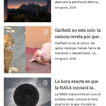
abarcará la península ibérica,
los que será parcial
por lo que solo podrá
06 agosto, 2026
observarse de manera total en
algunas ciudades.
Garfield no esta solo: la
ciencia revela por qué
los gatos naranjas
Garfield no es el único: los
gatos naranjas tienen fama de
tienen tanta fama de
traviesos y desastrosos. La
hacer "desastres"
ciencia explica qué hay detrás
06 agosto, 2026
de su color y peculiar
reputación.
La hora exacta en que
la NASA iniciará la
transmisión en vivo
La NASA transmitirá en vivo el
eclipse solar: conoce la hora
del eclipse solar
exacta en la que iniciará la