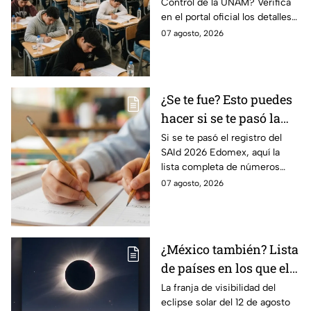
Control de la UNAM? Verifica
en el portal oficial los detalles
de tu cita y los puntajes
07 agosto, 2026
mínimos requeridos para esta
prueba.
¿Se te fue? Esto puedes
hacer si se te pasó la
fecha de preinscripción
Si se te pasó el registro del
SAId 2026 Edomex, aquí la
SAID Edomex 2026
lista completa de números
telefónicos y correos de
07 agosto, 2026
atención directa por nivel
escolar para solucionarlo.
¿México también? Lista
de países en los que el
12 de agosto se verá el
La franja de visibilidad del
eclipse solar del 12 de agosto
eclipse solar total y en