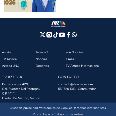
escolar de tus hijos para el
próximo ciclo escolar.
en vivo
Azteca 7
adn Noticias
TV Azteca
Noticias
a más +
Azteca UNO
Deportes
TV Azteca Internacional
TV AZTECA
CONTACTO
Periférico Sur 4121,
contacto@tvazteca.com
Col. Fuentes Del Pedregal,
55 1720 1313
| Conmutador
C.P. 14141,
Ciudad De México, México.
Aviso de privacidad
Preferencias de Cookies
Derechos
Inversionistas
Promo Espacio
Trabaja con nosotros