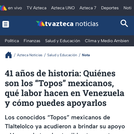
en vivo
TV Azteca
Azteca UNO
Azteca 7
Deportes
Notic
tv azteca
noticias
Política
Finanzas
Salud y Educación
Clima y Medio Ambiente
Azteca Noticias
Salud y Educación
Nota
41 años de historia: Quiénes
son los “Topos” mexicanos,
qué labor hacen en Venezuela
y cómo puedes apoyarlos
Los conocidos “Topos” mexicanos de
Tlaltelolco ya acudieron a brindar su apoyo