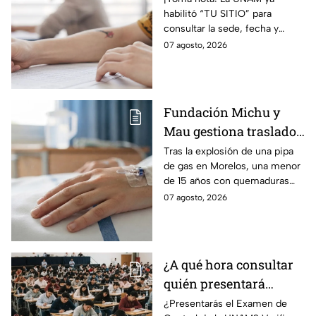
habilitó “TU SITIO” para
fecha y horario
consultar la sede, fecha y
horario del Examen Control
07 agosto, 2026
Presencial 2026. Revisa aquí
cómo conocer tu cita.
Fundación Michu y
Mau gestiona traslado
a Texas de adolescente
Tras la explosión de una pipa
de gas en Morelos, una menor
herida en explosión de
de 15 años con quemaduras
una pipa de gas en
graves será trasladada a
07 agosto, 2026
Morelos
Galveston, Texas, para recibir
atención urgente.
¿A qué hora consultar
quién presentará
examen de control?
¿Presentarás el Examen de