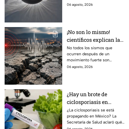
cobertura para no perderte de
06 agosto, 2026
este fenómeno astronómico
único.
¡No son lo mismo!
científicos explican las
diferencias entre
No todos los sismos que
ocurren después de un
enjambre sísmico y
movimiento fuerte son
réplicas
réplicas. Científicos explican
06 agosto, 2026
qué es un enjambre sísmico y
qué significa.
¿Hay un brote de
ciclosporiasis en
México? Salud rompe
¿La ciclosporiasis se está
propagando en México? La
el silencio tras 33 casos
Secretaría de Salud aclaró qué
detectados
ocurre tras la detección de 33