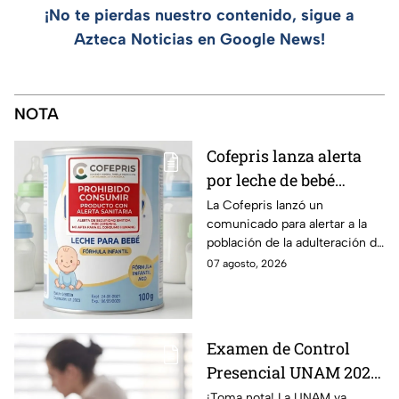
¡No te pierdas nuestro contenido, sigue a
Azteca Noticias en Google News!
NOTA
Cofepris lanza alerta
por leche de bebé
adulterada: ¿Qué marca
La Cofepris lanzó un
comunicado para alertar a la
es y cómo identificarla?
población de la adulteración de
una leche para bebé.
07 agosto, 2026
Examen de Control
Presencial UNAM 2026:
consulta aquí tu sede,
¡Toma nota! La UNAM ya