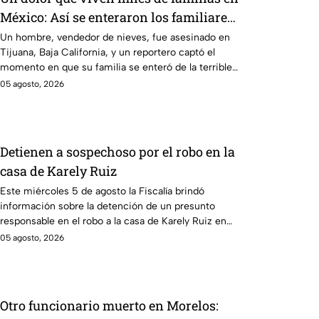
México: Así se enteraron los familiares
de un vendedor de nieves de su
Un hombre, vendedor de nieves, fue asesinado en
Tijuana, Baja California, y un reportero captó el
asesinato en Tijuana, Baja California
momento en que su familia se enteró de la terrible
noticia.
05 agosto, 2026
Detienen a sospechoso por el robo en la
casa de Karely Ruiz
Este miércoles 5 de agosto la Fiscalía brindó
información sobre la detención de un presunto
responsable en el robo a la casa de Karely Ruiz en
Nuevo León.
05 agosto, 2026
Otro funcionario muerto en Morelos: