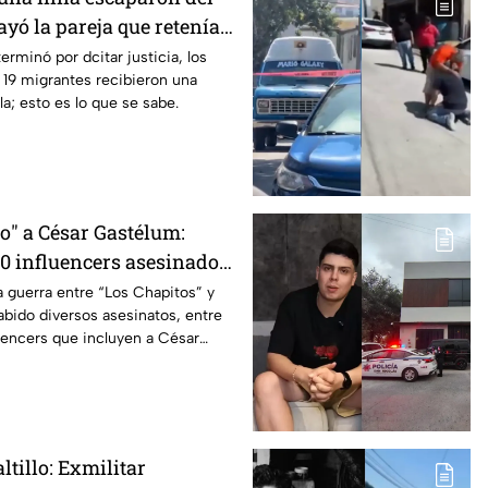
ayó la pareja que retenía a
en Puebla
erminó por dcitar justicia, los
 19 migrantes recibieron una
a; esto es lo que se sabe.
o" a César Gastélum:
10 influencers asesinados
entre "Los Chapitos" y "La
a guerra entre “Los Chapitos” y
abido diversos asesinatos, entre
luencers que incluyen a César
ltillo: Exmilitar