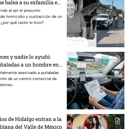
e balea a su exfamilia en
 tres muertos
ido al ser el presunto
iple homicidio y sustracción de un
, ¿por qué razón lo hizo?
eces y nadie lo ayudó:
uñaladas a un hombre en
to de centro comercial en
talmente asesinado a puñaladas
ento de un centro comercial de
ro, Edomex
Edomex.
os de Hidalgo entran a la
itana del Valle de México