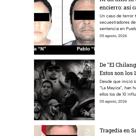
encierro: así c
19 migrantes 
Un caso de terror t
secuestradores de
sentencia en Puebl
05 agosto, 2026
De "El Chilang
Estos son los 
por la guerra 
Desde que inició l
“La Mayiza”, han h
Mayiza"
ellos los de 10 inf
Gastélum.
05 agosto, 2026
Tragedia en Sa