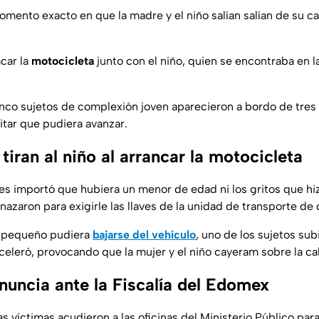
omento exacto en que la madre y el niño salían salían de su ca
car la
motocicleta
junto con el niño, quien se encontraba en l
co sujetos de complexión joven aparecieron a bordo de tres
vitar que pudiera avanzar.
tiran al niño al arrancar la motocicleta
 les importó que hubiera un menor de edad ni los gritos que h
azaron para exigirle las llaves de la unidad de transporte de
l pequeño pudiera
bajarse del vehículo
, uno de los sujetos subi
celeró, provocando que la mujer y el niño cayeram sobre la cal
nuncia ante la Fiscalía del Edomex
s víctimas acudieron a las oficinas del Ministerio Público para