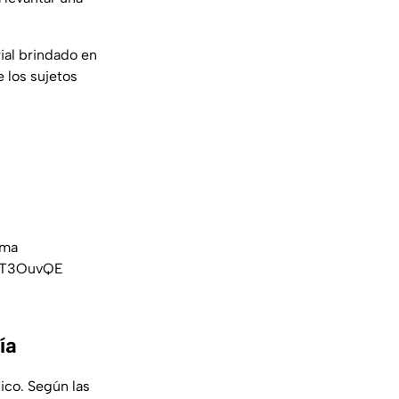
rial brindado en
 los sujetos
rma
amT3OuvQE
ía
ico. Según las