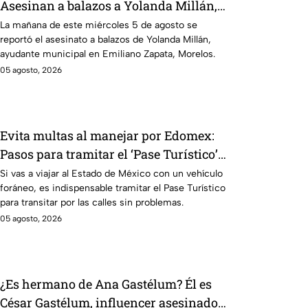
Asesinan a balazos a Yolanda Millán,
ayudante municipal en Emiliano
La mañana de este miércoles 5 de agosto se
reportó el asesinato a balazos de Yolanda Millán,
Zapata
ayudante municipal en Emiliano Zapata, Morelos.
05 agosto, 2026
Evita multas al manejar por Edomex:
Pasos para tramitar el ‘Pase Turístico’
para autos foráneos; requisitos y todo lo
Si vas a viajar al Estado de México con un vehículo
foráneo, es indispensable tramitar el Pase Turístico
que debes saber
para transitar por las calles sin problemas.
05 agosto, 2026
¿Es hermano de Ana Gastélum? Él es
César Gastélum, influencer asesinado