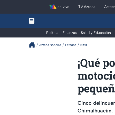
en vivo
TV Azteca
Aztec
Política
Finanzas
Salud y Educación
Azteca Noticias
Estados
Nota
¡Qué p
motocic
pequeñ
Cinco delincuen
Chimalhuacán, 