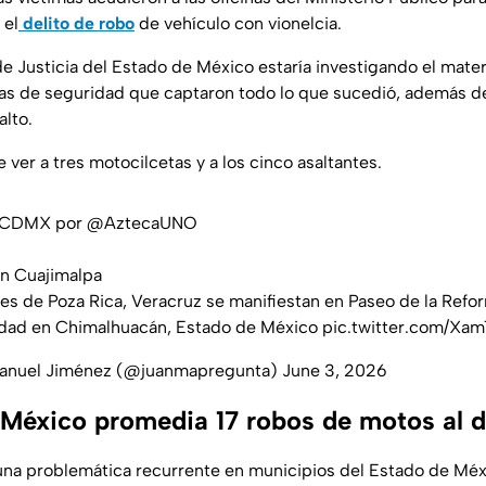
 el
delito de robo
de vehículo con vionelcia.
de Justicia del Estado de México estaría investigando el mate
as de seguridad que captaron todo lo que sucedió, además de
alto.
 ver a tres motocilcetas y a los cinco asaltantes.
sCDMX
por
@AztecaUNO
en Cuajimalpa
es de Poza Rica, Veracruz se manifiestan en Paseo de la Refo
idad en Chimalhuacán, Estado de México
pic.twitter.com/X
anuel Jiménez (@juanmapregunta)
June 3, 2026
 México promedia 17 robos de motos al d
 una problemática recurrente en municipios del Estado de Méx