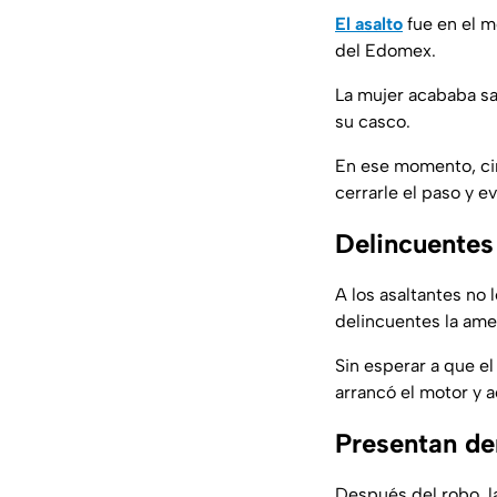
El asalto
fue en el m
del Edomex.
La mujer acababa sa
su casco.
En ese momento, cin
cerrarle el paso y e
Delincuentes 
A los asaltantes no
delincuentes la amen
Sin esperar a que e
arrancó el motor y a
Presentan de
Después del robo, la