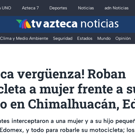
a UNO
Azteca 7
Deportes
Noticias
adn Noticias
tv azteca
noticias
Clima y Medio Ambiente
Seguridad
Estados
Mundo
Opinión
oca vergüenza! Roban
leta a mujer frente a s
o en Chimalhuacán, 
tes interceptaron a una mujer y a su hijo peque
Edomex, y todo para robarle su motocicleta; lo