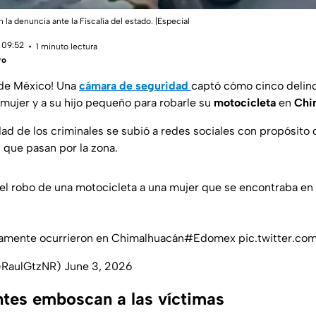
 la denuncia ante la Fiscalía del estado. |Especial
 09:52
1 minuto lectura
ro
 de México! Una
cámara de seguridad
captó cómo cinco delin
 mujer y a su hijo pequeño para robarle su
motocicleta
en
Chi
dad de los criminales se subió a redes sociales con propósito
 que pasan por la zona.
el robo de una motocicleta a una mujer que se encontraba e
amente ocurrieron en Chimalhuacán
#Edomex
pic.twitter.c
(@RaulGtzNR)
June 3, 2026
ntes emboscan a las víctimas