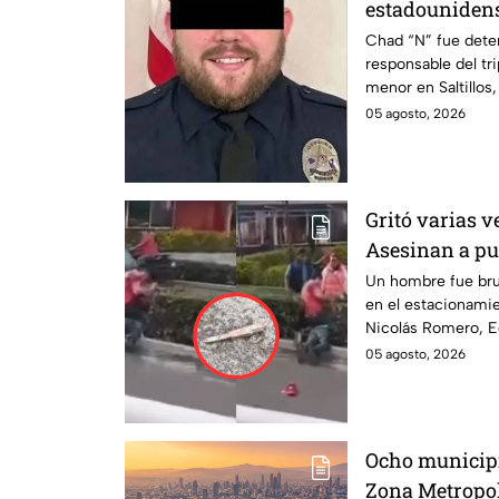
estadounidens
boutique, hay
Chad “N” fue deten
responsable del tr
menor en Saltillos
05 agosto, 2026
Gritó varias v
Asesinan a p
estacionamien
Un hombre fue bru
en el estacionami
Nicolás Rome
Nicolás Romero, 
05 agosto, 2026
Ocho municipi
Zona Metropol