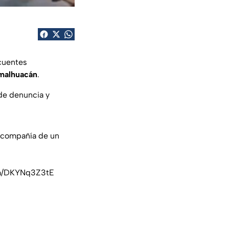
cuentes
malhuacán
.
 de denuncia y
n compañía de un
om/DKYNq3Z3tE