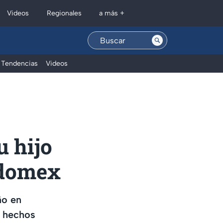
Regionales
Videos
a más +
Tendencias
Videos
u hijo
Edomex
ño en
s hechos