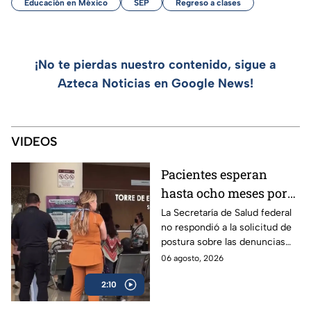
Educación en México
SEP
Regreso a clases
¡No te pierdas nuestro contenido, sigue a
Azteca Noticias en Google News!
VIDEOS
Pacientes esperan
hasta ocho meses por
atención especializada
La Secretaría de Salud federal
no respondió a la solicitud de
en el hospital “Dr.
postura sobre las denuncias
Manuel Gea González”
para hacer citas en el hospital
06 agosto, 2026
“Dr. Manuel Gea González”.
2:10