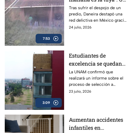
despojo destapó la red
Tras sufrir el despojo de un
predio, Daneira destapó una
delictiva
red delictiva en México gracias
a la unión de vecinos y pese al
24 julio, 2026
abandono de las autoridades.
7:53
Estudiantes de
excelencia se quedan
sin un lugar para
La UNAM confirmó que
realizará un informe sobre el
cursar la universidad
proceso de selección a
licenciatura, a fin de aclarar el
23 julio, 2026
proceso y los resultados de los
3:09
exámenes.
Aumentan accidentes
infantiles en