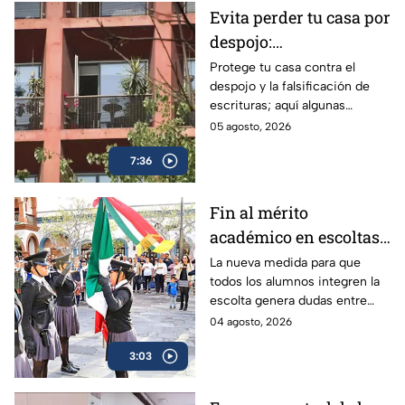
Evita perder tu casa por
despojo:
Recomendaciones
Protege tu casa contra el
despojo y la falsificación de
notariales para blindar
escrituras; aquí algunas
tu patrimonio en CDMX
recomendaciones de expertos
05 agosto, 2026
para blindarte ante la alza de
7:36
este delito.
Fin al mérito
académico en escoltas
escolares: La nueva
La nueva medida para que
todos los alumnos integren la
medida de equidad que
escolta genera dudas entre
divide a padres y
padres y especialistas. Así
04 agosto, 2026
expertos
funcionarían para el próximo
3:03
regreso a clases en la Ciudad
de México.