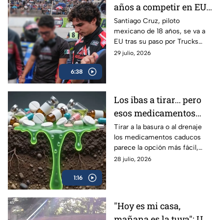
años a competir en EU:
Santiago Cruz, el piloto
Santiago Cruz, piloto
mexicano de 18 años, se va a
de 18 años que va tras
EU tras su paso por Trucks
la NASCAR
México Series para acercarse a
29 julio, 2026
su sueño en NASCAR. Conoce
6:38
su historia.
Los ibas a tirar... pero
esos medicamentos
caducos pueden hacer
Tirar a la basura o al drenaje
los medicamentos caducos
más daño del que
parece la opción más fácil,
imaginas
pero hacerlo puede
28 julio, 2026
contaminar el agua y favorecer
1:16
su uso indebido.
"Hoy es mi casa,
mañana es la tuya": Un