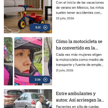
vacaciones: hasta 84
Con el inicio de las vacaciones
de verano en México, los niños
niños se lesionan cada
suelen tener accidentes con
hora en México | VIDEO
mucha más frecuencia, ¿qué
22 julio, 2026
edades deben tener especial
5:31
atención y qué debes hacer en
una emergencia?
Cómo la motocicleta se
ha convertido en la
aliada de libertad,
Cada vez más mujeres eligen
la motocicleta como medio de
empleo y seguridad
transporte y fuente de empleo,
para las mujeres
encontrando libertad, ahorro y
21 julio, 2026
mayor seguridad en el camino.
2:36
Entre ambulantes y
autos: Así arriesgan la
vida los pacientes con
Pacientes en silla de ruedas