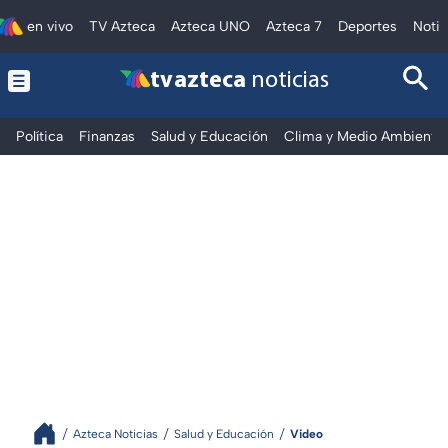
en vivo
TV Azteca
Azteca UNO
Azteca 7
Deportes
Notic
tv azteca
noticias
Política
Finanzas
Salud y Educación
Clima y Medio Ambiente
Azteca Noticias
Salud y Educación
Video