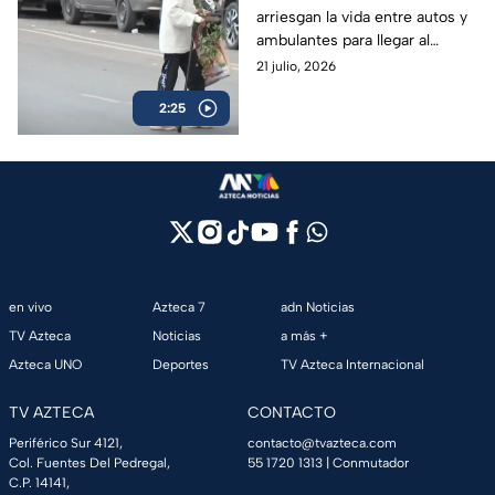
arriesgan la vida entre autos y
movilidad limitada del
ambulantes para llegar al
Hospital Juárez en
Hospital Juárez; autoridades
21 julio, 2026
GAM
ignoran la falta de
2:25
accesibilidad.
en vivo
Azteca 7
adn Noticias
TV Azteca
Noticias
a más +
Azteca UNO
Deportes
TV Azteca Internacional
TV AZTECA
CONTACTO
Periférico Sur 4121,
contacto@tvazteca.com
Col. Fuentes Del Pedregal,
55 1720 1313
| Conmutador
C.P. 14141,