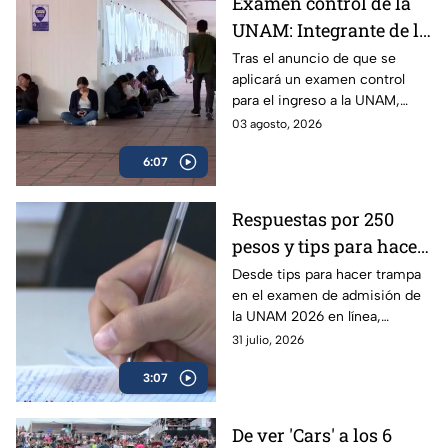
Examen control de la
UNAM: Integrante de la
Comisión Técnica
Tras el anuncio de que se
aplicará un examen control
explica a quiénes se
para el ingreso a la UNAM,
aplicará y cómo
surgieron muchas dudas
03 agosto, 2026
funcionará | VIDEO
respecto al plan para el ciclo
6:07
2026-2027; experta aclara
todas las dudas.
Respuestas por 250
pesos y tips para hacer
trampa en el examen
Desde tips para hacer trampa
en el examen de admisión de
de admisión de la
la UNAM 2026 en línea,
UNAM 2026
filtración de preguntas y hasta
31 julio, 2026
la venta de respuestas; piden
3:07
investigar.
De ver 'Cars' a los 6