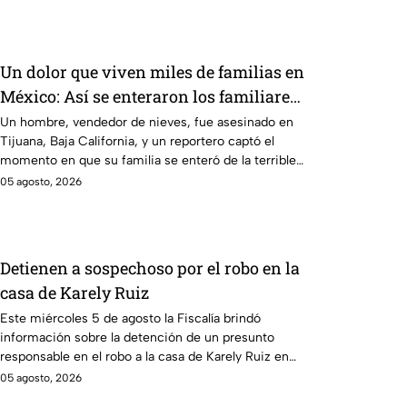
Un dolor que viven miles de familias en
México: Así se enteraron los familiares
de un vendedor de nieves de su
Un hombre, vendedor de nieves, fue asesinado en
Tijuana, Baja California, y un reportero captó el
asesinato en Tijuana, Baja California
momento en que su familia se enteró de la terrible
noticia.
05 agosto, 2026
Detienen a sospechoso por el robo en la
casa de Karely Ruiz
Este miércoles 5 de agosto la Fiscalía brindó
información sobre la detención de un presunto
responsable en el robo a la casa de Karely Ruiz en
Nuevo León.
05 agosto, 2026