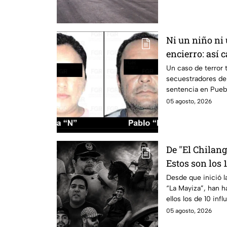
de violencia.
Ni un niño ni
encierro: así c
19 migrantes 
Un caso de terror t
secuestradores de
sentencia en Puebl
05 agosto, 2026
De "El Chilang
Estos son los 
por la guerra 
Desde que inició l
“La Mayiza”, han h
Mayiza"
ellos los de 10 inf
Gastélum.
05 agosto, 2026