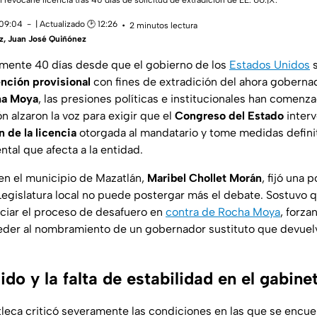
evocarle licencia tras 40 días de solicitud de extradición de EE. UU.|X.
 09:04
| Actualizado 🕑 12:26
2 minutos lectura
z
,
Juan José Quiñónez
amente 40 días desde que el gobierno de los
Estados Unidos
s
nción provisional
con fines de extradición del ahora goberna
ha Moya
, las presiones políticas e institucionales han comenza
n alzaron la voz para exigir que el
Congreso del Estado
interv
 de la licencia
otorgada al mandatario y tome medidas definit
tal que afecta a la entidad.
en el municipio de Mazatlán,
Maribel Chollet Morán
, fijó una 
Legislatura local no puede postergar más el debate. Sostuvo qu
ciar el proceso de desafuero en
contra de Rocha Moya
, forza
ceder al nombramiento de un gobernador sustituto que devuel
lido y la falta de estabilidad en el gabine
tleca criticó severamente las condiciones en las que se encu