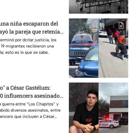
 una niña escaparon del
ayó la pareja que retenía a
en Puebla
erminó por dcitar justicia, los
 19 migrantes recibieron una
a; esto es lo que se sabe.
o" a César Gastélum:
10 influencers asesinados
entre "Los Chapitos" y "La
a guerra entre “Los Chapitos” y
abido diversos asesinatos, entre
luencers que incluyen a César