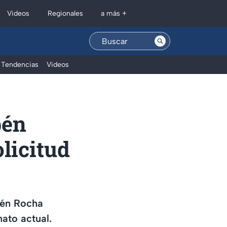
Regionales
Videos
a más +
Tendencias
Videos
bén
licitud
bén Rocha
ato actual.