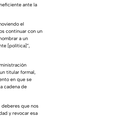
neficiente ante la
moviendo el
s continuar con un
 nombrar a un
e [política]”
,
ministración
n titular formal,
ento en que se
sta cadena de
us deberes que nos
dad y revocar esa