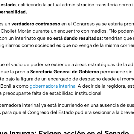
 estado
, calificando la actual administración transitoria como i
bernabilidad.
os un
verdadero contrapeso
en el Congreso ya se estaría pro
ó Chollet Morán durante un encuentro con medios.
“No podemo
 con un interinato que
no está dando resultados
; tendrían que
exigiríamos como sociedad es que no venga de la misma corrient
ue el vacío de poder se extiende a áreas estratégicas de la ad
 que la propia
Secretaría General de Gobierno
permanece sin u
e bajo la figura de un encargado de despacho desde el mom
 Bonilla como
gobernadora interina
. A decir de la regidora, e
a preocupante falta de estabilidad institucional.
obernadora interina] ya está incurriendo en una ausencia de s
, para que el Congreso del Estado pudiera sesionar a la breve
que Inzunza: Exigen acción en el Senado