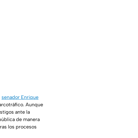
l
senador Enrique
arcotráfico. Aunque
stigos ante la
 pública de manera
tras los procesos