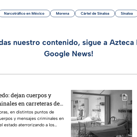
Narcotráfico en México
Morena
Cártel de Sinaloa
Sinaloa
rdas nuestro contenido, sigue a Azteca 
Google News!
edo: dejan cuerpos y
inales en carreteras de
 solo día
ras, en distintos puntos de
uerpos y mensajes criminales en
el estado aterrorizando a los
erno no puede controlar la crisis