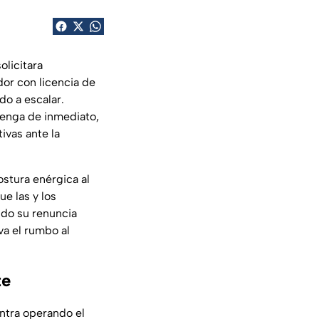
olicitara
dor con licencia de
do a escalar.
enga de inmediato,
ivas ante la
postura enérgica al
e las y los
ndo su renuncia
va el rumbo al
te
entra operando el