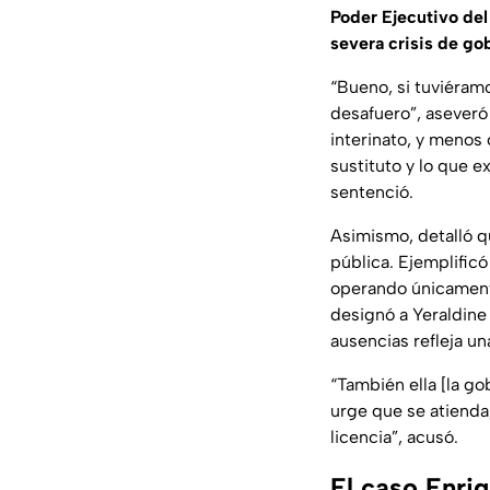
Poder Ejecutivo del
severa crisis de go
“Bueno, si tuviéram
desafuero”
, asever
interinato, y menos
sustituto y lo que 
sentenció.
Asimismo, detalló q
pública. Ejemplificó
operando únicament
designó a Yeraldine
ausencias refleja un
“También ella [la g
urge que se atienda
licencia”
, acusó.
El caso Enri