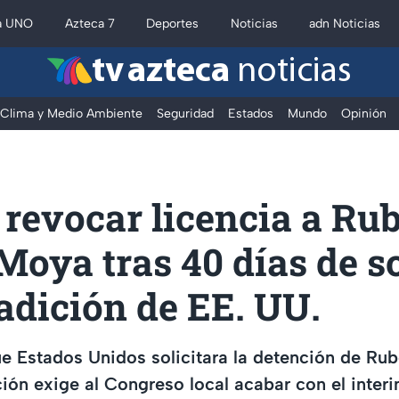
a UNO
Azteca 7
Deportes
Noticias
adn Noticias
tv azteca
noticias
Clima y Medio Ambiente
Seguridad
Estados
Mundo
Opinión
revocar licencia a Ru
oya tras 40 días de so
adición de EE. UU.
e Estados Unidos solicitara la detención de Ru
ión exige al Congreso local acabar con el interin