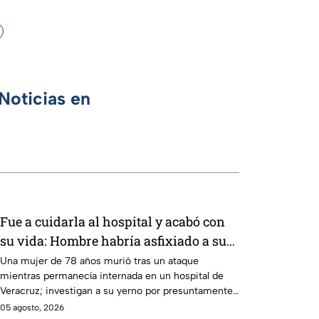
Noticias en
Fue a cuidarla al hospital y acabó con
su vida: Hombre habría asfixiado a su
suegra mientras estaba internada en
Una mujer de 78 años murió tras un ataque
mientras permanecía internada en un hospital de
Veracruz
Veracruz; investigan a su yerno por presuntamente
haberla asfixiado.
05 agosto, 2026