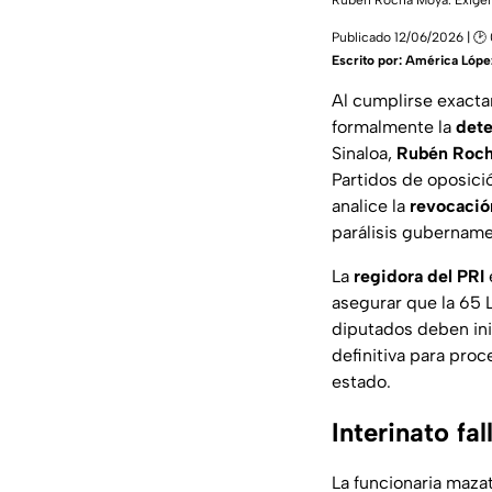
Rubén Rocha Moya: Exigen r
Publicado 12/06/2026 | 🕑
Escrito por:
América Lópe
Al cumplirse exact
formalmente la
dete
Sinaloa,
Rubén Roc
Partidos de oposició
analice la
revocación
parálisis gubernamen
La
regidora del PRI
asegurar que la 65 
diputados deben ini
definitiva para pro
estado.
Interinato fal
La funcionaria maza