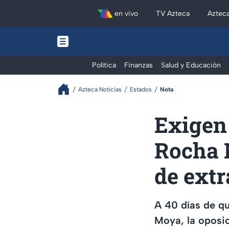
en vivo
TV Azteca
Aztec
Política
Finanzas
Salud y Educación
Azteca Noticias
Estados
Nota
Exigen 
Rocha M
de extr
A 40 días de qu
Moya, la oposic