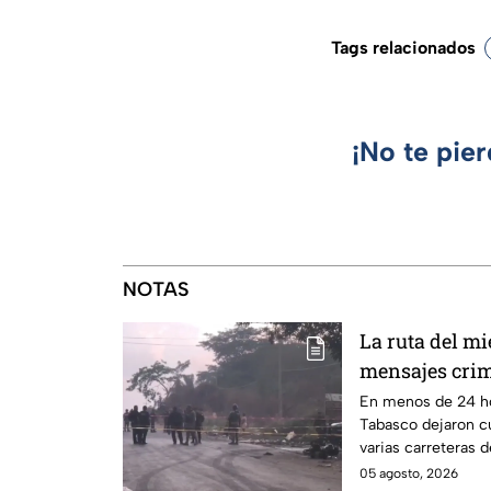
Tags relacionados
¡No te pie
NOTAS
La ruta del mi
mensajes crim
Tabasco en un
En menos de 24 ho
Tabasco dejaron c
varias carreteras d
habitantes. El gobi
05 agosto, 2026