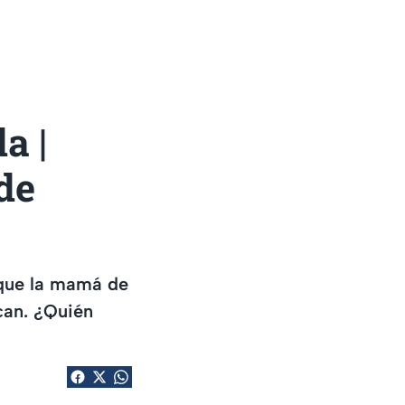
a |
de
nque la mamá de
can. ¿Quién