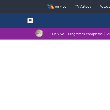
en vivo
TV Azteca
Aztec
En Vivo
Programas completos
V