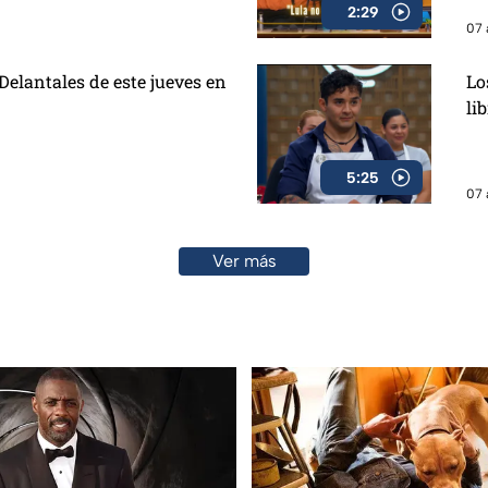
2:29
07 
elantales de este jueves en
Lo
li
5:25
07 
Ver más