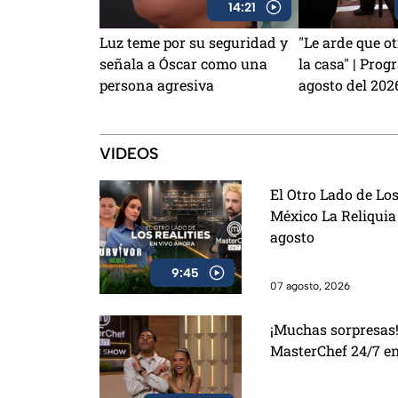
14:21
Luz teme por su seguridad y
"Le arde que 
señala a Óscar como una
la casa" | Prog
persona agresiva
agosto del 202
VIDEOS
El Otro Lado de Los
México La Reliquia
agosto
9:45
07 agosto, 2026
¡Muchas sorpresas!
MasterChef 24/7 e