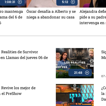
1:08:31
5:12
otro mantenga
Óscar desafía a Alberto y se
Alejandra defi
rama del 6 de
niega a abandonar su casa
pide a su padr
6
intervenga en 
 Realities de Survivor
Si
 en Llamas del jueves 06 de
Ma
21:48
07 
 Revive los mejor de
¿C
n el PreShow
la
Da