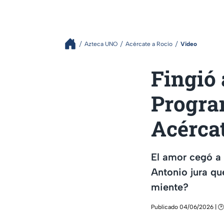
Azteca UNO
Acércate a Rocío
Video
Fingió 
Program
Acércat
El amor cegó a 
Antonio jura qu
miente?
Publicado 04/06/2026 | 🕑