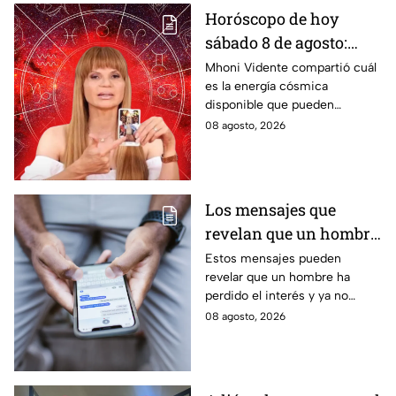
Horóscopo de hoy
sábado 8 de agosto:
estas son las
Mhoni Vidente compartió cuál
es la energía cósmica
predicciones de Mhoni
disponible que pueden
Vidente
aprovechar las personas de los
08 agosto, 2026
distintos signos del zodiaco.
Estas son sus predicciones del
sábado 8 de agosto en temas
de salud, dinero y amor.
Los mensajes que
revelan que un hombre
ya no tiene interés en ti
Estos mensajes pueden
revelar que un hombre ha
perdido el interés y ya no
busca mantener la misma
08 agosto, 2026
conexión, atención o cercanía
que tenía contigo.