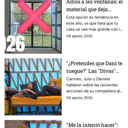
Adiós a las ventanas: el
material que deja
entrar la luz y evita
Esta opción es tendencia en
este año, ya que hará que tu
miradas indiscretas en
casa se vea más grande con la
casa
entrada de los rayos del sol
08 agosto, 2026
"¿Pretendes que Dani te
ruegue?" Las "Divas"
lamentan el
Carmen, Julio y Daniela
hablaron sobre las recientes
comportamiento de
acciones de su compañera al
Michelle en MasterChef
interior del Mundo MasterChef
08 agosto, 2026
24/7
"Me la intentó hacer":