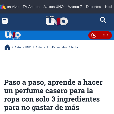
en vivo
TV Azteca
Azteca UNO
Azteca 7
Deportes
Notic
En Vivo
Azteca UNO
Azteca Uno Especiales
Nota
Paso a paso, aprende a hacer
un perfume casero para la
ropa con solo 3 ingredientes
para no gastar de más