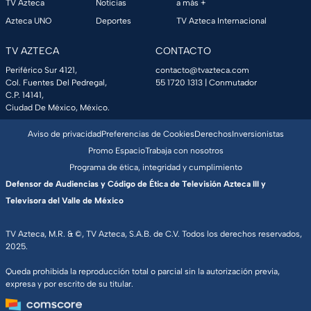
TV Azteca
Noticias
a más +
Azteca UNO
Deportes
TV Azteca Internacional
TV AZTECA
CONTACTO
Periférico Sur 4121,
contacto@tvazteca.com
Col. Fuentes Del Pedregal,
55 1720 1313
| Conmutador
C.P. 14141,
Ciudad De México, México.
Aviso de privacidad
Preferencias de Cookies
Derechos
Inversionistas
Promo Espacio
Trabaja con nosotros
Programa de ética, integridad y cumplimiento
Defensor de Audiencias y Código de Ética de Televisión Azteca III y
Televisora del Valle de México
TV Azteca, M.R. & ©, TV Azteca, S.A.B. de C.V. Todos los derechos reservados,
2025.
Queda prohibida la reproducción total o parcial sin la autorización previa,
expresa y por escrito de su titular.