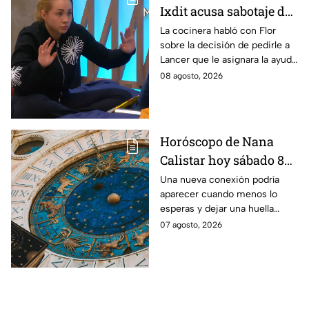
Ixdit acusa sabotaje de
Ramahá en la pasada
La cocinera habló con Flor
sobre la decisión de pedirle a
gala de salvación de
Lancer que le asignara la ayuda
MasterChef 24/7
de Ramahá y no la de Daniela
08 agosto, 2026
Horóscopo de Nana
Calistar hoy sábado 8
de agosto del 2026 para
Una nueva conexión podría
aparecer cuando menos lo
cada signo; una
esperas y dejar una huella
conexión inesperada
importante.
07 agosto, 2026
podría transformar tus
próximos días