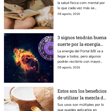
la salud física com mental por
lo que cada vez más se
recomienda su presencia.
08 agosto, 2026
3 signos tendrán buena
suerte por la energía
del Portal del León
La energía del Portal 8/8 va a
llegar a todos, pero algunos
podrán recibirlo con mayor
énfasis.
08 agosto, 2026
Estos son los beneficios
de utilizar la mezcla de
aceite de coco y
Sus usos son múltiples por lo
que puedes aplicarlos en