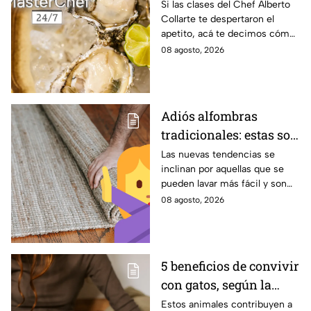
ostión está fresco y es
Si las clases del Chef Alberto
Collarte te despertaron el
seguro consumirlo?
apetito, acá te decimos cómo
elegir los ostiones ideales para
08 agosto, 2026
comer
Adiós alfombras
tradicionales: estas son
las alternativas
Las nuevas tendencias se
inclinan por aquellas que se
modernas para colocar
pueden lavar más fácil y son
en tu piso
menos pesadas.
08 agosto, 2026
5 beneficios de convivir
con gatos, según la
ciencia
Estos animales contribuyen a