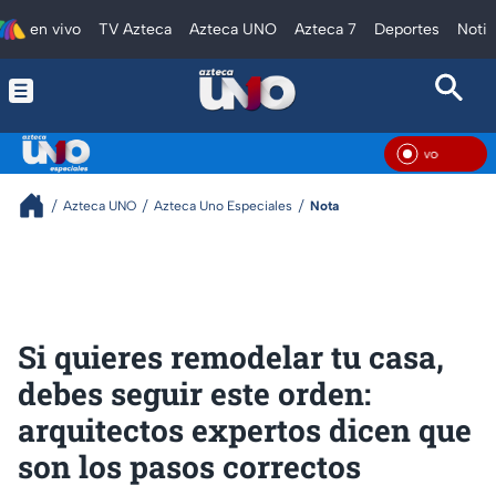
en vivo
TV Azteca
Azteca UNO
Azteca 7
Deportes
Notic
En V
Azteca UNO
Azteca Uno Especiales
Nota
Si quieres remodelar tu casa,
debes seguir este orden:
arquitectos expertos dicen que
son los pasos correctos