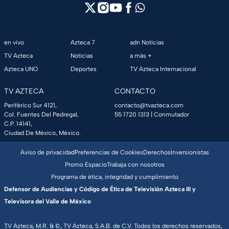
en vivo
Azteca 7
adn Noticias
TV Azteca
Noticias
a más +
Azteca UNO
Deportes
TV Azteca Internacional
TV AZTECA
CONTACTO
Periférico Sur 4121,
contacto@tvazteca.com
Col. Fuentes Del Pedregal,
55 1720 1313
| Conmutador
C.P. 14141,
Ciudad De México, México.
Aviso de privacidad
Preferencias de Cookies
Derechos
Inversionistas
Promo Espacio
Trabaja con nosotros
Programa de ética, integridad y cumplimiento
Defensor de Audiencias y Código de Ética de Televisión Azteca III y
Televisora del Valle de México
TV Azteca, M.R. & ©, TV Azteca, S.A.B. de C.V. Todos los derechos reservados,