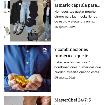
armario cápsula para
este regreso a clases
No necesitas gastar mucho
dinero para lucir looks llenos
2026? Lucirás
de estilo y elegancia en la
sofisticada y elegante
escuela, solo prendas básicas
05 agosto, 2026
con prendas básicas
que aquí te compartiremos.
sin gastar mucho
dinero
7 combinaciones
numéricas que te
avisan que un milagro
Estas son las mejores 7
combinaciones numéricas que
económico está en
pueden avisarte cuando estás
camino
a punto de vivir un milagro en
05 agosto, 2026
el aspecto financiero y recibir
riqueza
MasterChef 24/7: 5