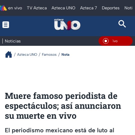
en vivo
TV Azteca
Azteca UNO
Azteca 7
Deportes
Notic
Noticias
En Vivo
Azteca UNO
Famosos
Nota
Muere famoso periodista de
espectáculos; así anunciaron
su muerte en vivo
El periodismo mexicano está de luto al