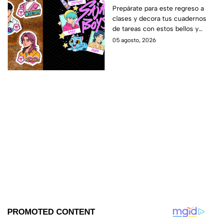
forrar libretas de tareas
Prepárate para este regreso a
clases y decora tus cuadernos
para este regreso a
de tareas con estos bellos y
clases
divertidos stickers de los Saja
05 agosto, 2026
Boys. ¡Mira las plantillas!