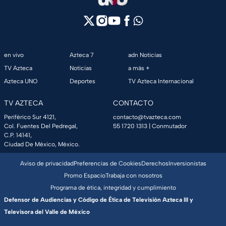
en vivo
Azteca 7
adn Noticias
TV Azteca
Noticias
a más +
Azteca UNO
Deportes
TV Azteca Internacional
TV AZTECA
CONTACTO
Periférico Sur 4121,
contacto@tvazteca.com
Col. Fuentes Del Pedregal,
55 1720 1313
| Conmutador
C.P. 14141,
Ciudad De México, México.
Aviso de privacidad
Preferencias de Cookies
Derechos
Inversionistas
Promo Espacio
Trabaja con nosotros
Programa de ética, integridad y cumplimiento
Defensor de Audiencias y Código de Ética de Televisión Azteca III y
Televisora del Valle de México