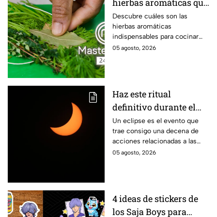
hierbas aromáticas que
no pueden faltar en tu
Descubre cuáles son las
hierbas aromáticas
cocina para dar más
indispensables para cocinar
sabor a tus platillos
como en MasterChef 24/7.
05 agosto, 2026
Haz este ritual
definitivo durante el
eclipse de agosto para
Un eclipse es el evento que
trae consigo una decena de
encontrar el amor
acciones relacionadas a las
energías. Por eso se anima a
05 agosto, 2026
realizar este ritual para
encontrar el amor.
4 ideas de stickers de
los Saja Boys para