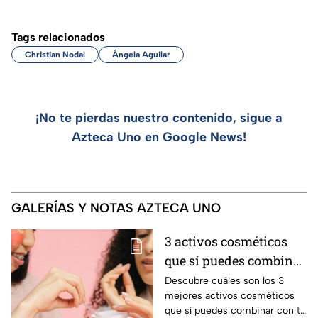
Tags relacionados
Christian Nodal
Ángela Aguilar
¡No te pierdas nuestro contenido, sigue a
Azteca Uno en Google News!
GALERÍAS Y NOTAS AZTECA UNO
3 activos cosméticos
que sí puedes combinar
con tu suero de
Descubre cuáles son los 3
mejores activos cosméticos
vitamina C sin riesgo
que sí puedes combinar con tu
de manchas