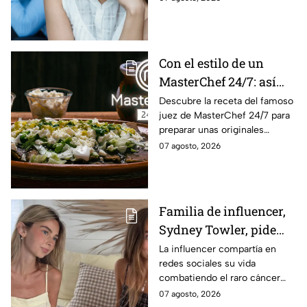
zodiaco cuando algo logra
sacarlo de quicio.
Con el estilo de un
MasterChef 24/7: así
prepara el Chef Herrera
Descubre la receta del famoso
juez de MasterChef 24/7 para
unas enfrijoladas al
preparar unas originales
chipotle
enfrijoladas con una salsa llena
07 agosto, 2026
de sabor.
Familia de influencer,
Sydney Towler, pide
apoyo de 75, 000
La influencer compartía en
redes sociales su vida
dólares para honrar su
combatiendo el raro cáncer
memoria
que le aquejaba. Hoy la familia
07 agosto, 2026
pide ayuda para honrar su