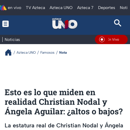
en vivo
TV Azteca
Azteca UNO
Azteca 7
Deportes
Notic
Noticias
En Vivo
Azteca UNO
Famosos
Nota
Esto es lo que miden en
realidad Christian Nodal y
Ángela Aguilar: ¿altos o bajos?
La estatura real de Christian Nodal y Ángela