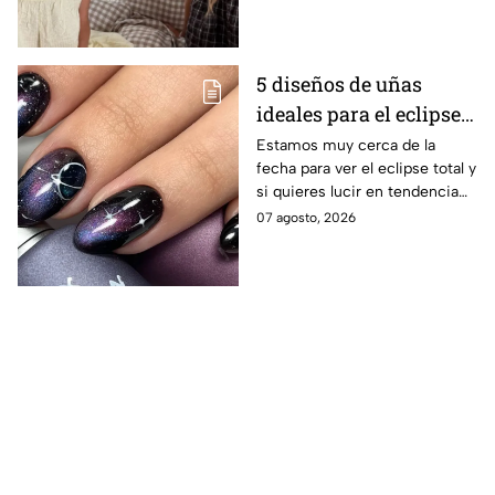
legado. Esto se sabe.
5 diseños de uñas
ideales para el eclipse
total; son auténticas y
Estamos muy cerca de la
fecha para ver el eclipse total y
con colores cósmicos
si quieres lucir en tendencia
con el día mira estos diseños
07 agosto, 2026
de uñas.