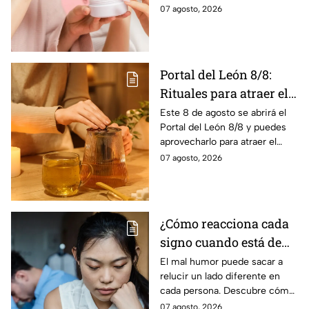
suero de vitamina C sin riesgo
07 agosto, 2026
de sufrir manchas, según los
expertos
Portal del León 8/8:
Rituales para atraer el
amor este 8 de agosto
Este 8 de agosto se abrirá el
Portal del León 8/8 y puedes
aprovecharlo para atraer el
amor con estos sencillos
07 agosto, 2026
rituales.
¿Cómo reacciona cada
signo cuando está de
mal humor?
El mal humor puede sacar a
relucir un lado diferente en
cada persona. Descubre cómo
reacciona cada signo del
07 agosto, 2026