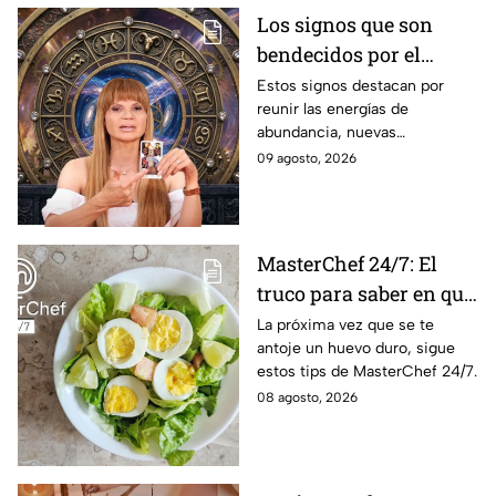
Los signos que son
bendecidos por el
universo con suerte en
Estos signos destacan por
reunir las energías de
el dinero y el amor a
abundancia, nuevas
partir de hoy 9 de
oportunidades, estabilidad
09 agosto, 2026
agosto: los horóscopos
financiera y conexiones
de Mhoni Vidente
sentimentales importantes
MasterChef 24/7: El
truco para saber en qué
momento está listo un
La próxima vez que se te
antoje un huevo duro, sigue
huevo cocido
estos tips de MasterChef 24/7.
08 agosto, 2026