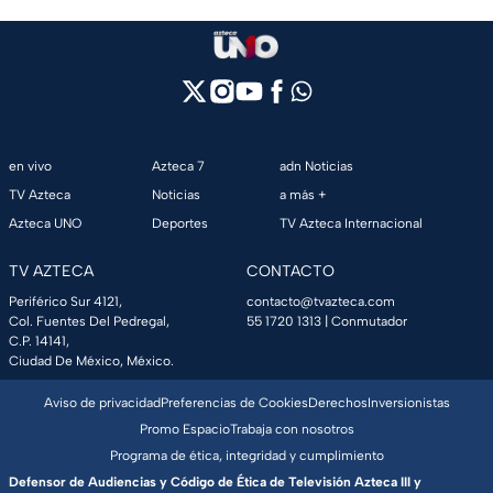
en vivo
Azteca 7
adn Noticias
TV Azteca
Noticias
a más +
Azteca UNO
Deportes
TV Azteca Internacional
TV AZTECA
CONTACTO
Periférico Sur 4121,
contacto@tvazteca.com
Col. Fuentes Del Pedregal,
55 1720 1313
| Conmutador
C.P. 14141,
Ciudad De México, México.
Aviso de privacidad
Preferencias de Cookies
Derechos
Inversionistas
Promo Espacio
Trabaja con nosotros
Programa de ética, integridad y cumplimiento
Defensor de Audiencias y Código de Ética de Televisión Azteca III y