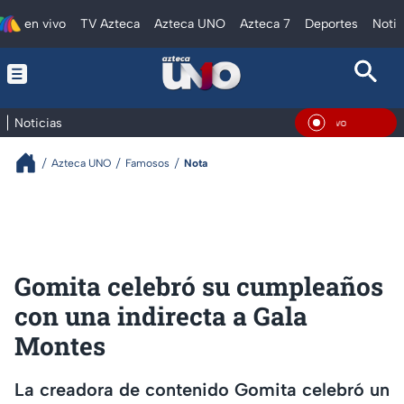
en vivo
TV Azteca
Azteca UNO
Azteca 7
Deportes
Notic
Noticias
En Viv
Azteca UNO
Famosos
Nota
Gomita celebró su cumpleaños
con una indirecta a Gala
Montes
La creadora de contenido Gomita celebró un