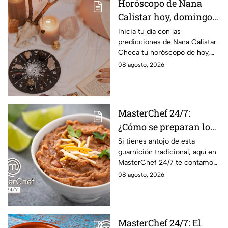
Horóscopo de Nana
Calistar hoy, domingo 9
de agosto: estos signos
Inicia tu día con las
predicciones de Nana Calistar.
tendrán ingresos extra
Checa tu horóscopo de hoy,
domingo 9 de agosto, y
08 agosto, 2026
conoce el mensaje de los
astros para los 12 signos.
MasterChef 24/7:
¿Cómo se preparan los
frijoles puercos estilo
Si tienes antojo de esta
guarnición tradicional, aquí en
Sonora?
MasterChef 24/7 te contamos
la receta.
08 agosto, 2026
MasterChef 24/7: El