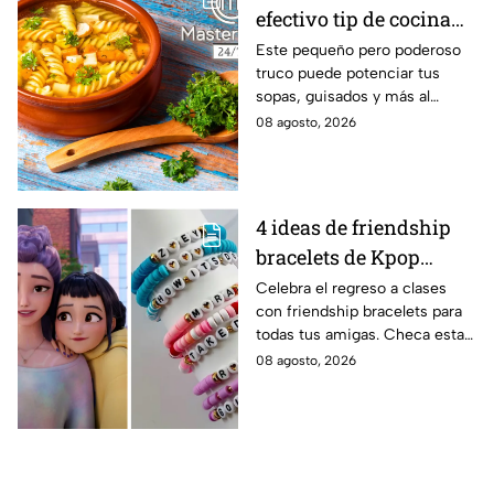
efectivo tip de cocina
de las abuelas para
Este pequeño pero poderoso
truco puede potenciar tus
darle sabor extra al
sopas, guisados y más al
caldillo
máximo.
08 agosto, 2026
4 ideas de friendship
bracelets de Kpop
Demon Hunters para
Celebra el regreso a clases
con friendship bracelets para
intercambiar con tus
todas tus amigas. Checa estas
mejores amigas este
4 ideas inspiradas en Kpop
08 agosto, 2026
regreso a clases
Demon Hunters que seguro les
encantará.