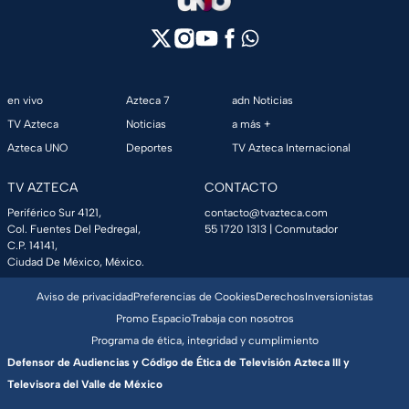
en vivo
Azteca 7
adn Noticias
TV Azteca
Noticias
a más +
Azteca UNO
Deportes
TV Azteca Internacional
TV AZTECA
CONTACTO
Periférico Sur 4121,
contacto@tvazteca.com
Col. Fuentes Del Pedregal,
55 1720 1313
| Conmutador
C.P. 14141,
Ciudad De México, México.
Aviso de privacidad
Preferencias de Cookies
Derechos
Inversionistas
Promo Espacio
Trabaja con nosotros
Programa de ética, integridad y cumplimiento
Defensor de Audiencias y Código de Ética de Televisión Azteca III y
Televisora del Valle de México