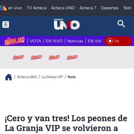
en vivo
TV Azteca
Azteca UNO
Azteca 7
Deportes
Notic
VOTA
EN VIVO
Noticias
EN VIVO 24/7
Videos
En Vivo
Azteca UNO
La Granja VIP
Nota
¡Cero y van tres! Los peones de
La Granja VIP se volvieron a