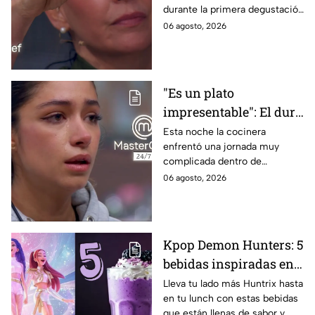
durante la primera degustación
negros de MasterChef
de la noche
06 agosto, 2026
24/7
"Es un plato
impresentable": El duro
regaño que hizo llorar a
Esta noche la cocinera
enfrentó una jornada muy
Michelle dentro de
complicada dentro de
MasterChef 24/7
MasterChef 24/7.
06 agosto, 2026
Kpop Demon Hunters: 5
bebidas inspiradas en
las guerreras Huntrix
Lleva tu lado más Huntrix hasta
en tu lunch con estas bebidas
para llevar a la escuela
que están llenas de sabor y