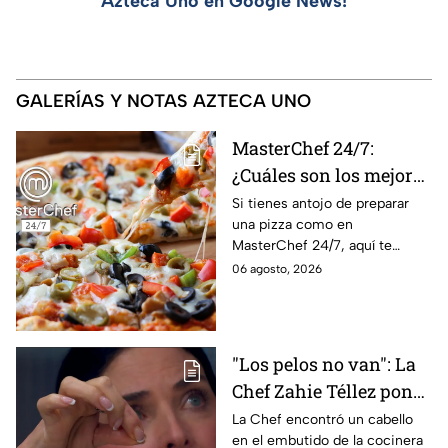
Azteca Uno en Google News!
GALERÍAS Y NOTAS AZTECA UNO
MasterChef 24/7:
¿Cuáles son los mejores
quesos para preparar
Si tienes antojo de preparar
una pizza como en
pizza en casa?
MasterChef 24/7, aquí te
contamos todo lo que debes
06 agosto, 2026
saber antes de poner manos
en la masa.
"Los pelos no van": La
Chef Zahie Téllez pone
en evidencia a Carmen
La Chef encontró un cabello
en el embutido de la cocinera
en la gala de mandiles