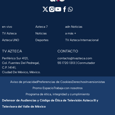
en vivo
Azteca 7
adn Noticias
TV Azteca
Noticias
a más +
Azteca UNO
Deportes
TV Azteca Internacional
TV AZTECA
CONTACTO
Periférico Sur 4121,
contacto@tvazteca.com
Col. Fuentes Del Pedregal,
55 1720 1313
| Conmutador
C.P. 14141,
Ciudad De México, México.
Aviso de privacidad
Preferencias de Cookies
Derechos
Inversionistas
Promo Espacio
Trabaja con nosotros
Programa de ética, integridad y cumplimiento
Defensor de Audiencias y Código de Ética de Televisión Azteca III y
Televisora del Valle de México