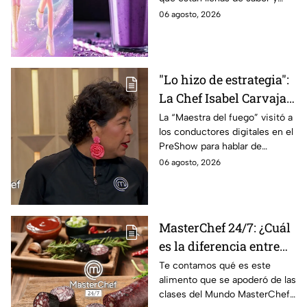
este regreso a clases
frescura.
06 agosto, 2026
2026; son saludables y
deliciosas
"Lo hizo de estrategia":
La Chef Isabel Carvajal
opina sobre la decisión
La “Maestra del fuego” visitó a
los conductores digitales en el
de Ramahá de subir a
PreShow para hablar de
Daniela al balcón de
algunos de los sucesos más
06 agosto, 2026
MasterChef 24/7
polémicos de la competencia
MasterChef 24/7: ¿Cuál
es la diferencia entre
morcilla y moronga?
Te contamos qué es este
alimento que se apoderó de las
clases del Mundo MasterChef