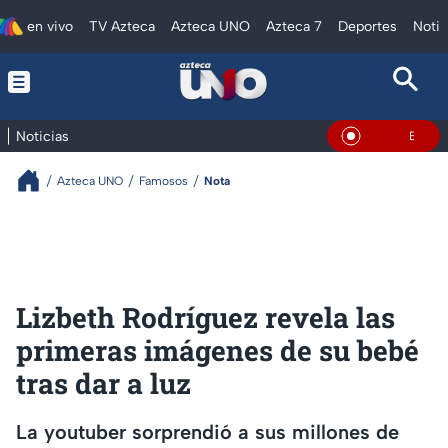
en vivo
TV Azteca
Azteca UNO
Azteca 7
Deportes
Notic
Noticias
En Vivo
Azteca UNO
Famosos
Nota
Lizbeth Rodríguez revela las
primeras imágenes de su bebé
tras dar a luz
La youtuber sorprendió a sus millones de