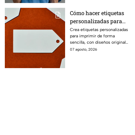
Cómo hacer etiquetas
personalizadas para
imprimir
Crea etiquetas personalizadas
para imprimir de forma
sencilla, con diseños originales
y detalles adaptados a tus
07 agosto, 2026
gustos, eventos o proyectos.