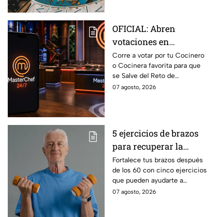
próximos días
OFICIAL: Abren
votaciones en
MasterChef 24/7 para
Corre a votar por tu Cocinero
o Cocinera favorita para que
que salves a un
se Salve del Reto de
Cocinero del Reto de
Eliminación de MasterChef
07 agosto, 2026
Eliminación de este
24/7 de este próximo
domingo
domingo.
5 ejercicios de brazos
para recuperar la
fuerza después de los
Fortalece tus brazos después
de los 60 con cinco ejercicios
60
que pueden ayudarte a
recuperar fuerza, movilidad y
07 agosto, 2026
seguridad en los movimientos
cotidianos.