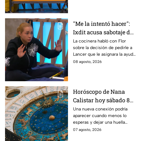
"Me la intentó hacer":
Ixdit acusa sabotaje de
Ramahá en la pasada
La cocinera habló con Flor
sobre la decisión de pedirle a
gala de salvación de
Lancer que le asignara la ayuda
MasterChef 24/7
de Ramahá y no la de Daniela
08 agosto, 2026
Horóscopo de Nana
Calistar hoy sábado 8
de agosto del 2026 para
Una nueva conexión podría
aparecer cuando menos lo
cada signo; una
esperas y dejar una huella
conexión inesperada
importante.
07 agosto, 2026
podría transformar tus