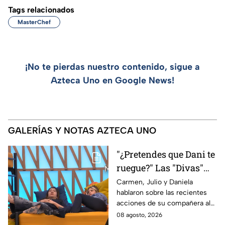
Tags relacionados
MasterChef
¡No te pierdas nuestro contenido, sigue a
Azteca Uno en Google News!
GALERÍAS Y NOTAS AZTECA UNO
"¿Pretendes que Dani te
ruegue?" Las "Divas"
lamentan el
Carmen, Julio y Daniela
hablaron sobre las recientes
comportamiento de
acciones de su compañera al
Michelle en MasterChef
interior del Mundo MasterChef
08 agosto, 2026
24/7