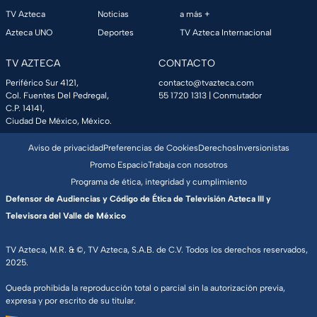
TV Azteca
Noticias
a más +
Azteca UNO
Deportes
TV Azteca Internacional
TV AZTECA
CONTACTO
Periférico Sur 4121,
contacto@tvazteca.com
Col. Fuentes Del Pedregal,
55 1720 1313
| Conmutador
C.P. 14141,
Ciudad De México, México.
Aviso de privacidad
Preferencias de Cookies
Derechos
Inversionistas
Promo Espacio
Trabaja con nosotros
Programa de ética, integridad y cumplimiento
Defensor de Audiencias y Código de Ética de Televisión Azteca III y
Televisora del Valle de México
TV Azteca, M.R. & ©, TV Azteca, S.A.B. de C.V. Todos los derechos reservados,
2025.
Queda prohibida la reproducción total o parcial sin la autorización previa,
expresa y por escrito de su titular.