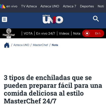
en vivo
TV Azteca
Azteca UNO
Azteca 7
Deportes
Notic
VOTA
En vivo 24/7
Videos
Notas
En vivo Pre
En Vivo
Azteca UNO
MasterChef
Nota
3 tipos de enchiladas que se
pueden preparar fácil para una
comida deliciosa al estilo
MasterChef 24/7