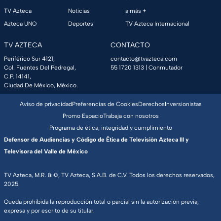
TV Azteca
Noticias
a más +
Azteca UNO
Deportes
TV Azteca Internacional
TV AZTECA
CONTACTO
Periférico Sur 4121,
contacto@tvazteca.com
Col. Fuentes Del Pedregal,
55 1720 1313
| Conmutador
C.P. 14141,
Ciudad De México, México.
Aviso de privacidad
Preferencias de Cookies
Derechos
Inversionistas
Promo Espacio
Trabaja con nosotros
Programa de ética, integridad y cumplimiento
Defensor de Audiencias y Código de Ética de Televisión Azteca III y
Televisora del Valle de México
TV Azteca, M.R. & ©, TV Azteca, S.A.B. de C.V. Todos los derechos reservados,
2025.
Queda prohibida la reproducción total o parcial sin la autorización previa,
expresa y por escrito de su titular.