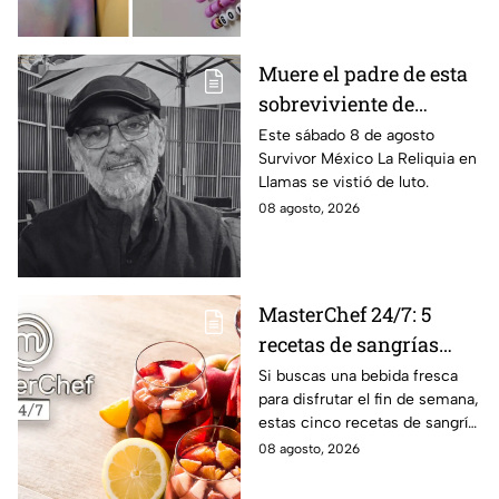
encantará.
Muere el padre de esta
sobreviviente de
Survivor México La
Este sábado 8 de agosto
Survivor México La Reliquia en
Reliquia en Llamas
Llamas se vistió de luto.
08 agosto, 2026
MasterChef 24/7: 5
recetas de sangrías
refrescantes y
Si buscas una bebida fresca
para disfrutar el fin de semana,
deliciosas para el fin de
estas cinco recetas de sangría
semana
son una opción sencilla, frutal
08 agosto, 2026
y deliciosa al estilo de
MasterChef 24/7.