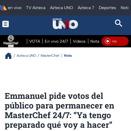
en vivo
TV Azteca
Azteca UNO
Azteca 7
Deportes
Notic
VOTA
En vivo 24/7
Videos
Notas
En vivo Pre
En Vivo
Azteca UNO
MasterChef
Nota
Emmanuel pide votos del
público para permanecer en
MasterChef 24/7: “Ya tengo
preparado qué voy a hacer”