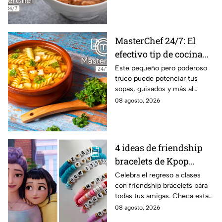
MasterChef 24/7: El
efectivo tip de cocina
de las abuelas para
Este pequeño pero poderoso
truco puede potenciar tus
darle sabor extra al
sopas, guisados y más al
caldillo
máximo.
08 agosto, 2026
4 ideas de friendship
bracelets de Kpop
Demon Hunters para
Celebra el regreso a clases
con friendship bracelets para
intercambiar con tus
todas tus amigas. Checa estas
mejores amigas este
4 ideas inspiradas en Kpop
08 agosto, 2026
regreso a clases
Demon Hunters que seguro les