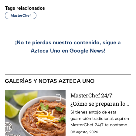
Tags relacionados
MasterChef
¡No te pierdas nuestro contenido, sigue a
Azteca Uno en Google News!
GALERÍAS Y NOTAS AZTECA UNO
MasterChef 24/7:
¿Cómo se preparan los
frijoles puercos estilo
Si tienes antojo de esta
guarnición tradicional, aquí en
Sonora?
MasterChef 24/7 te contamos
la receta.
08 agosto, 2026