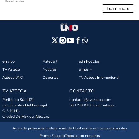
en vivo
Azteca 7
adn Noticias
TV Azteca
Noticias
a más +
Azteca UNO
Deportes
TV Azteca Internacional
TV AZTECA
CONTACTO
Periférico Sur 4121,
contacto@tvazteca.com
Col. Fuentes Del Pedregal,
55 1720 1313
| Conmutador
C.P. 14141,
Ciudad De México, México.
Aviso de privacidad
Preferencias de Cookies
Derechos
Inversionistas
Promo Espacio
Trabaja con nosotros