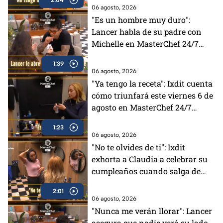
06 agosto, 2026
"Es un hombre muy duro":
Lancer habla de su padre con
Michelle en MasterChef 24/7
(VIDEO)
1:39
06 agosto, 2026
"Ya tengo la receta": Ixdit cuenta
cómo triunfará este viernes 6 de
agosto en MasterChef 24/7
(VIDEO)
1:23
06 agosto, 2026
"No te olvides de ti": Ixdit
exhorta a Claudia a celebrar su
cumpleaños cuando salga de
MasterChef 24/7 (VIDEO)
2:01
06 agosto, 2026
"Nunca me verán llorar": Lancer
asegura que nadie verá su lado