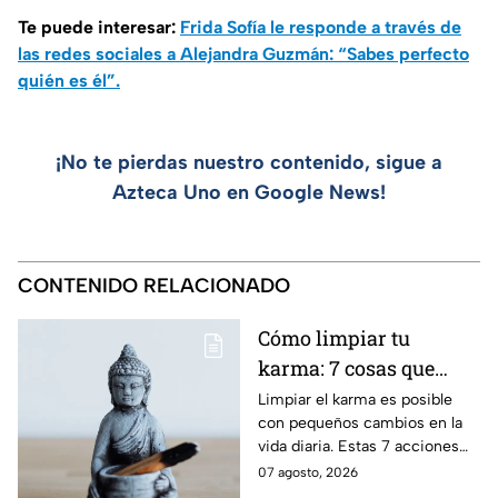
Te puede interesar:
Frida Sofía le responde a través de
las redes sociales a Alejandra Guzmán: “Sabes perfecto
quién es él”.
¡No te pierdas nuestro contenido, sigue a
Azteca Uno en Google News!
CONTENIDO RELACIONADO
Cómo limpiar tu
karma: 7 cosas que
debes hacer desde
Limpiar el karma es posible
con pequeños cambios en la
ahora
vida diaria. Estas 7 acciones
pueden ayudarte a soltar lo
07 agosto, 2026
negativo y atraer energía