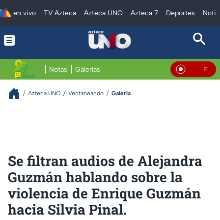
en vivo
TV Azteca
Azteca UNO
Azteca 7
Deportes
Notic
Notas
Galerías
En Vivo
Azteca UNO
Ventaneando
Galería
Se filtran audios de Alejandra
Guzmán hablando sobre la
violencia de Enrique Guzmán
hacia Silvia Pinal.