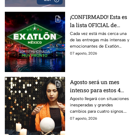
aliarse a otra tribu.
¡CONFIRMADO! Esta es
la lista OFICIAL de
todos los atletas que
Cada vez está más cerca una
de las entregas más intensas y
estarán en la décima
emocionantes de Exatlón
temporada de Exatlón
México.
07 agosto, 2026
México
Agosto será un mes
intenso para estos 4
signos del zodiaco
Agosto llegará con situaciones
inesperadas y grandes
cambios para cuatro signos.
Aunque el mes será intenso,
07 agosto, 2026
cada experiencia tendrá una
razón de ser.