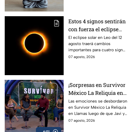
positiva.
Estos 4 signos sentirán
con fuerza el eclipse
solar del 12 de agosto
El eclipse solar en Leo del 12
agosto traerá cambios
importantes para cuatro signos
del zodiaco, que podrían
07 agosto, 2026
comenzar una nueva etapa en
sus vidas.
¡Sorpresas en Survivor
México La Reliquia en
Llamas! Capitanes
Las emociones se desbordaron
en Survivor México La Reliquia
CAMBIAN de equipos y
en Llamas luego de que Javi y
Rey Grupero habla de
Sebastián tuvieran que
07 agosto, 2026
su salida
despedirse de su equipo y
6:01