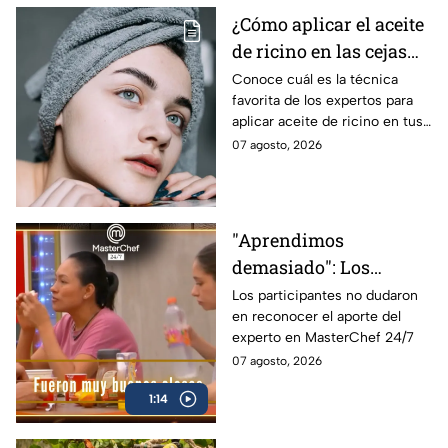
¿Cómo aplicar el aceite
de ricino en las cejas
correctamente sin
Conoce cuál es la técnica
favorita de los expertos para
obstruir los poros de la
aplicar aceite de ricino en tus
piel?
cejas y hacerlas mpás tupidas
07 agosto, 2026
sin dañar tu piel u obstruir los
poros
"Aprendimos
demasiado": Los
cocineros aplauden las
Los participantes no dudaron
en reconocer el aporte del
clases del Chef Alberto
experto en MasterChef 24/7
Collarte en MasterChef
07 agosto, 2026
24/7 (VIDEO)
1:14