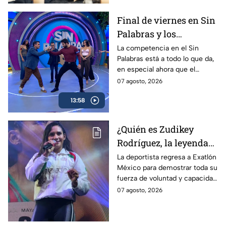
Final de viernes en Sin
Palabras y los
conductores lo dieron
La competencia en el Sin
Palabras está a todo lo que da,
todo por la victoria
en especial ahora que el
Pueblo lleva una ventaja
07 agosto, 2026
considerable con el Favorito y
13:58
dominan el marcador.
¿Quién es Zudikey
Rodríguez, la leyenda
Roja que regresa en la
La deportista regresa a Exatlón
México para demostrar toda su
décima temporada de
fuerza de voluntad y capacidad
Exatlón México?
física y mental.
07 agosto, 2026