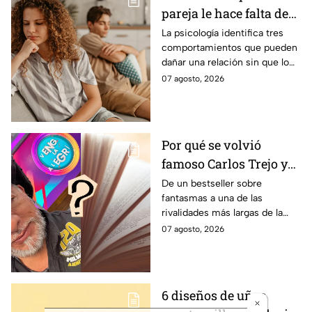
pareja le hace falta de
responsabilidad
La psicología identifica tres
comportamientos que pueden
afectiva y no te das
dañar una relación sin que lo
cuenta, según la
notes
07 agosto, 2026
psicología
Por qué se volvió
famoso Carlos Trejo y
cómo nació el
De un bestseller sobre
fantasmas a una de las
problema de antaño
rivalidades más largas de la
que tiene con Alfredo
televisión mexicana
07 agosto, 2026
Adame
6 diseños de uñas