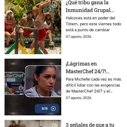
¿Qué tribu gana la
Inmunidad Grupal
HOY, 07 de agosto, en
Halcones está en poder del
Tótem, pero este viernes todo
Survivor México La
está a punto de cambiar
Reliquia en Llamas?
07 agosto, 2026
¡Lágrimas en
MasterChef 24/7!
Michelle se quiebra por
Para Michelle cada vez es más
difícil lidiar con las exigencias
su mal desempeño y
de MasterChef 24/7 y el
Carmen explota por el
regaño por un “platillo
07 agosto, 2026
delantal negro
impresentable” la hizo llorar
8:15
ante los jueces.
3 señales de que a tu