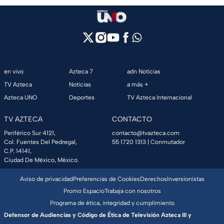
en vivo
Azteca 7
adn Noticias
TV Azteca
Noticias
a más +
Azteca UNO
Deportes
TV Azteca Internacional
TV AZTECA
CONTACTO
Periférico Sur 4121,
contacto@tvazteca.com
Col. Fuentes Del Pedregal,
55 1720 1313
| Conmutador
C.P. 14141,
Ciudad De México, México.
Aviso de privacidad
Preferencias de Cookies
Derechos
Inversionistas
Promo Espacio
Trabaja con nosotros
Programa de ética, integridad y cumplimiento
Defensor de Audiencias y Código de Ética de Televisión Azteca III y