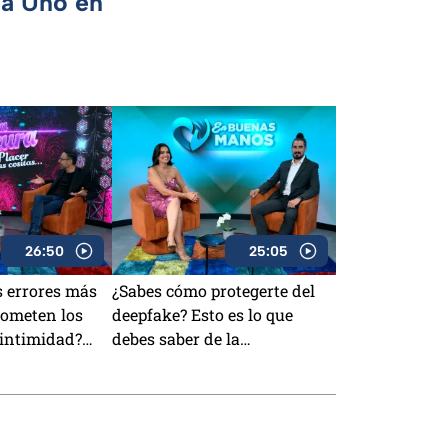
ca Uno en
26:50
25:05
s errores más
¿Sabes cómo protegerte del
ometen los
deepfake? Esto es lo que
 intimidad?
debes saber de la
 sexólogos!
falsificación de identidad