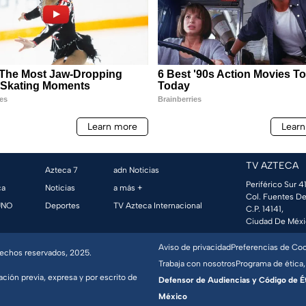
TV AZTECA
Azteca 7
adn Noticias
Periférico Sur 41
ca
Noticias
a más +
Col. Fuentes De
UNO
Deportes
TV Azteca Internacional
C.P. 14141,
Ciudad De Méxi
Aviso de privacidad
Preferencias de Co
erechos reservados, 2025.
Trabaja con nosotros
Programa de ética,
ación previa, expresa y por escrito de
Defensor de Audiencias y Código de Étic
México