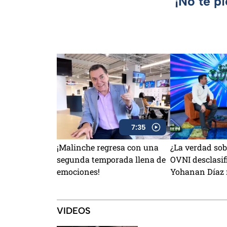
¡No te p
7:35
¡Malinche regresa con una
¿La verdad sob
segunda temporada llena de
OVNI desclasif
emociones!
Yohanan Díaz r
detalles
VIDEOS