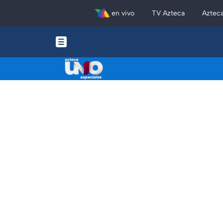
en vivo
TV Azteca
Aztec