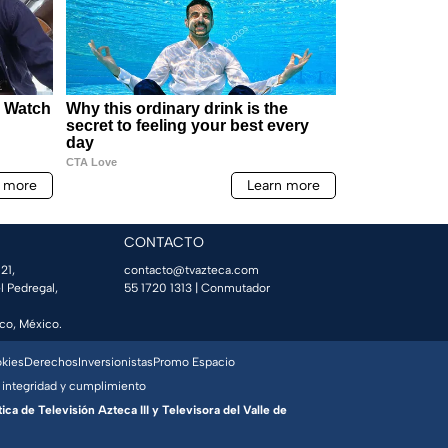
CONTACTO
21,
contacto@tvazteca.com
l Pedregal,
55 1720 1313
| Conmutador
co, México.
okies
Derechos
Inversionistas
Promo Espacio
 integridad y cumplimiento
a de Televisión Azteca III y Televisora del Valle de