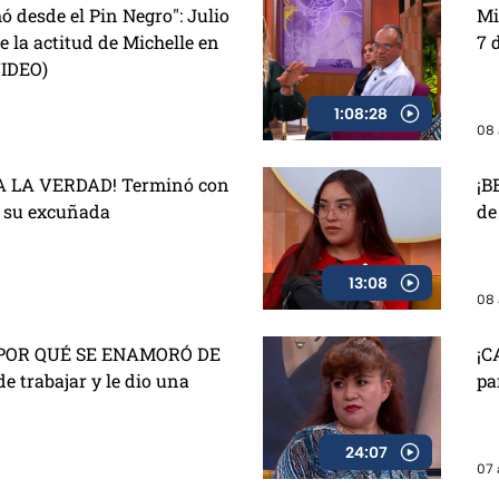
ó desde el Pin Negro": Julio
Mi
 la actitud de Michelle en
7 
VIDEO)
1:08:28
08 
 LA VERDAD! Terminó con
¡B
e su excuñada
de
13:08
08 
POR QUÉ SE ENAMORÓ DE
¡C
de trabajar y le dio una
pa
24:07
07 