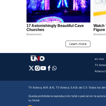
en vivo
TV Azte
Azteca 
TV Azteca, M.R. & ©, TV Azteca, S.A.B. de C.V. Todos los d
Queda prohibida la reproducción total o parcial sin la autoriz
su titular.