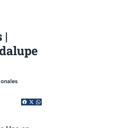
 |
adalupe
ionales