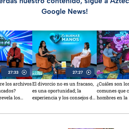
ierdas nuestro contenido, sigue a Azte
Google News!
27:33
27:27
re los archivos
El divorcio no es un fracaso,
¿Cuáles son lo
icados?
es una oportunidad; la
comunes que c
evela los
experiencia y los consejos de
hombres en la
Elena Crespo Lorenzo
¡Esto dicen los