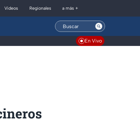
Regionales
Videos
a más +
En Vivo
cineros