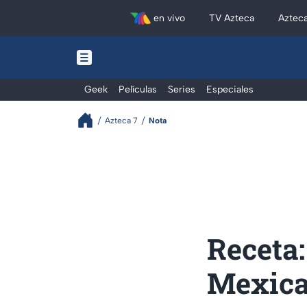
en vivo
TV Azteca
Aztec
Geek
Películas
Series
Especiales
Azteca 7
Nota
Receta:
Mexic