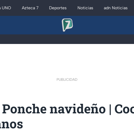
a UNO
Azteca 7
Deportes
Noticias
adn Noticias
PUBLICIDAD
 Ponche navideño | Co
anos