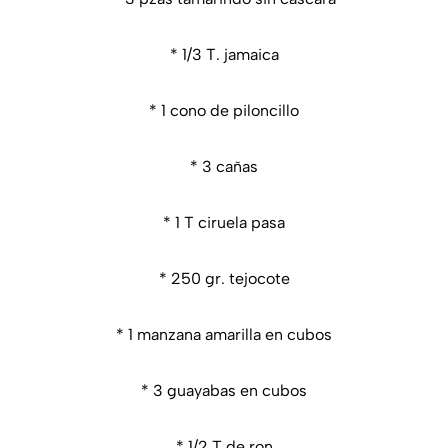
* 1/3 T. jamaica
* 1 cono de piloncillo
* 3 cañas
* 1 T ciruela pasa
* 250 gr. tejocote
* 1 manzana amarilla en cubos
* 3 guayabas en cubos
* 1/2 T de ron