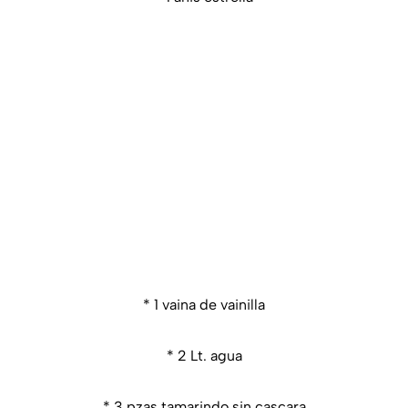
* 1 vaina de vainilla
* 2 Lt. agua
* 3 pzas tamarindo sin cascara