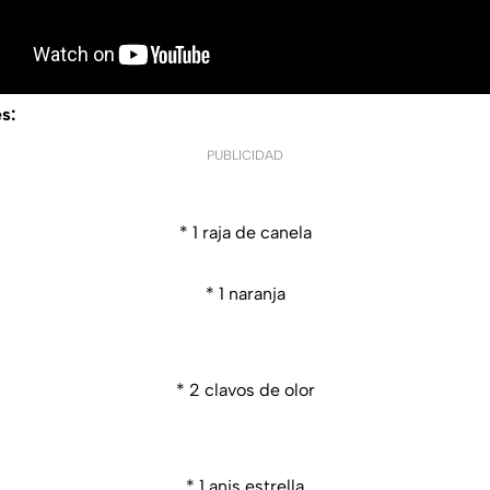
es:
PUBLICIDAD
* 1 raja de canela
* 1 naranja
* 2 clavos de olor
* 1 anis estrella