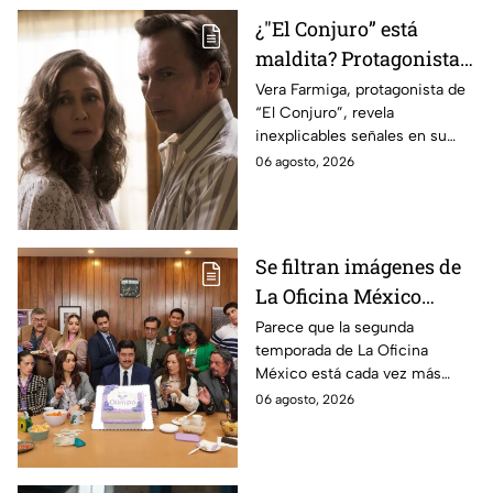
¿"El Conjuro” está
maldita? Protagonista
revela INQUIETANTES
Vera Farmiga, protagonista de
“El Conjuro”, revela
señales en su cuerpo
inexplicables señales en su
durante la grabación de
cuerpo durante el rodaje de la
06 agosto, 2026
la película
película
Se filtran imágenes de
La Oficina México
temporada 2 y un
Parece que la segunda
temporada de La Oficina
detalle desata teorías
México está cada vez más
entre los fans
cerca, pues el elenco ya se
06 agosto, 2026
encuentra en grabaciones y ya
se filtraron las primeras
imágenes del set.