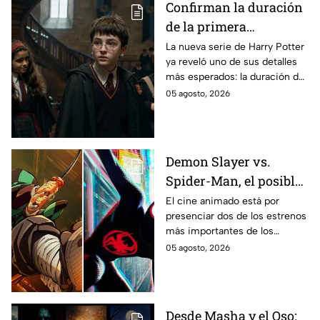
Confirman la duración
de la primera
temporada de Harry
La nueva serie de Harry Potter
ya reveló uno de sus detalles
Potter y emocionará a
más esperados: la duración de
los fans de los libros
la primera temporada basada
05 agosto, 2026
en los libros de J.K. Rowling.
Demon Slayer vs.
Spider-Man, el posible
gran enfrentamiento
El cine animado está por
presenciar dos de los estrenos
en taquilla del 2027
más importantes de los
últimos años.
05 agosto, 2026
Desde Masha y el Oso: