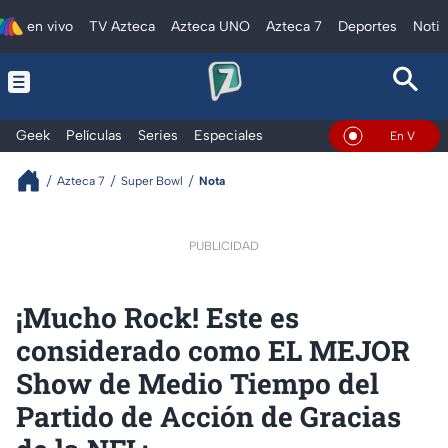
en vivo
TV Azteca
Azteca UNO
Azteca 7
Deportes
Notic
Geek
Películas
Series
Especiales
En Vivo
Azteca 7
Super Bowl
Nota
PUBLICIDAD
¡Mucho Rock! Este es
considerado como EL MEJOR
Show de Medio Tiempo del
Partido de Acción de Gracias