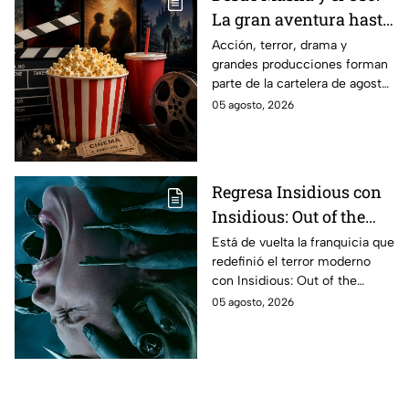
La gran aventura hasta
El Final de la Calle Oak
Acción, terror, drama y
grandes producciones forman
con Anne Hathaway.
parte de la cartelera de agosto
Esta es la lista
en México.
05 agosto, 2026
completa de los
estrenos en cines para
agosto de 2026 en
México
Regresa Insidious con
Insidious: Out of the
Further; esto revela el
Está de vuelta la franquicia que
redefinió el terror moderno
aterrador primer tráiler
con Insidious: Out of the
Further. Te contamos todo lo
05 agosto, 2026
que se sabe de la película para
que no te la pierdas.