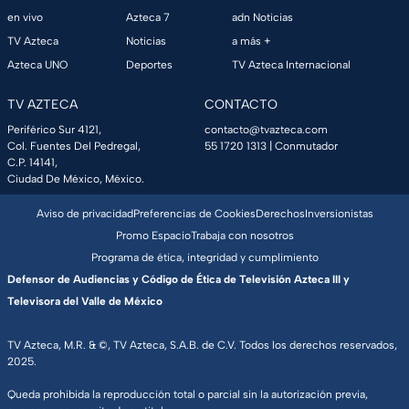
en vivo
Azteca 7
adn Noticias
TV Azteca
Noticias
a más +
Azteca UNO
Deportes
TV Azteca Internacional
TV AZTECA
CONTACTO
Periférico Sur 4121,
contacto@tvazteca.com
Col. Fuentes Del Pedregal,
55 1720 1313
| Conmutador
C.P. 14141,
Ciudad De México, México.
Aviso de privacidad
Preferencias de Cookies
Derechos
Inversionistas
Promo Espacio
Trabaja con nosotros
Programa de ética, integridad y cumplimiento
Defensor de Audiencias y Código de Ética de Televisión Azteca III y
Televisora del Valle de México
TV Azteca, M.R. & ©, TV Azteca, S.A.B. de C.V. Todos los derechos reservados,
2025.
Queda prohibida la reproducción total o parcial sin la autorización previa,