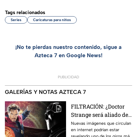
Tags relacionados
Series
Caricaturas para niños
¡No te pierdas nuestro contenido, sigue a
Azteca 7 en Google News!
PUBLICIDAD
GALERÍAS Y NOTAS AZTECA 7
FILTRACIÓN: ¿Doctor
Strange será aliado de
Doctor Doom en
Nuevas imágenes que circulan
en internet podrían estar
Avengers: Doomsday?
revelando uno de los giros más