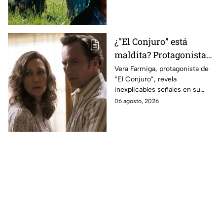
videojuego.
¿"El Conjuro” está
maldita? Protagonista
revela INQUIETANTES
Vera Farmiga, protagonista de
“El Conjuro”, revela
señales en su cuerpo
inexplicables señales en su
durante la grabación de
cuerpo durante el rodaje de la
06 agosto, 2026
la película
película