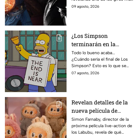
Esto revelan las nuevas
inesperados de Doctor Strange
09 agosto, 2026
imágenes filtradas
en Avengers: Doomsday.
¿Los Simpson
terminarán en la
temporada 40? Actriz
Todo lo bueno acaba...
¿Cuándo sería el final de Los
de Bart Simpson da
Simpson? Esto es lo que se
IMPACTANTE
sabe:
07 agosto, 2026
declaración
Revelan detalles de la
nueva película de
Labubu: de qué tratará
Simon Farnaby, director de la
próxima película live-action de
y cuándo se estrena
los Labubu, revela de qué