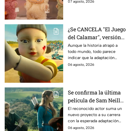
tratará la cinta. Aquí te
07 agosto, 2026
contamos los detalles.
¿Se CANCELA "El Juego
del Calamar", versión
Estados Unidos? Esto
Aunque la historia atrapó a
todo mundo, todo parece
es lo que se sabe al
indicar que la adaptación
momento
podría ser cancelada:
06 agosto, 2026
Se confirma la última
película de Sam Neill
antes de morir: esto es
El reconocido actor suma un
nuevo proyecto a su carrera
lo que se sabe hasta
con la esperada adaptación
ahora
cinematográfica del popular
06 agosto, 2026