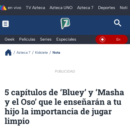
en vivo
TV Azteca
Azteca UNO
Azteca 7
Deportes
Notic
Geek
Películas
Series
Especiales
En Vivo
Azteca 7
Kidsiete
Nota
PUBLICIDAD
5 capítulos de ‘Bluey’ y ‘Masha
y el Oso’ que le enseñarán a tu
hijo la importancia de jugar
limpio