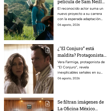
película de Sam Neill
antes de morir: esto es
El reconocido actor suma un
nuevo proyecto a su carrera
lo que se sabe hasta
con la esperada adaptación
ahora
cinematográfica del popular
06 agosto, 2026
videojuego.
¿"El Conjuro” está
maldita? Protagonista
revela INQUIETANTES
Vera Farmiga, protagonista de
“El Conjuro”, revela
señales en su cuerpo
inexplicables señales en su
durante la grabación de
cuerpo durante el rodaje de la
06 agosto, 2026
la película
película
Se filtran imágenes de
La Oficina México