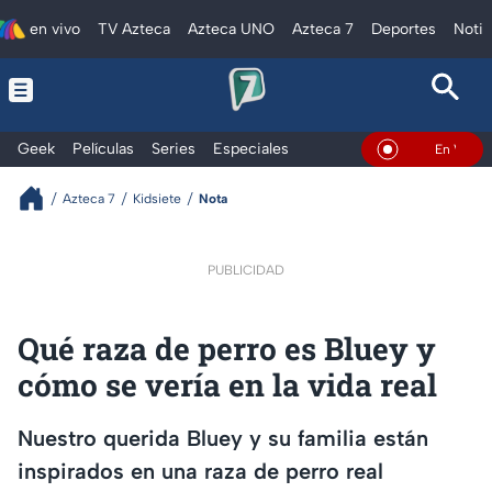
en vivo
TV Azteca
Azteca UNO
Azteca 7
Deportes
Notic
Geek
Películas
Series
Especiales
En Vivo
Azteca 7
Kidsiete
Nota
PUBLICIDAD
Qué raza de perro es Bluey y
cómo se vería en la vida real
Nuestro querida Bluey y su familia están
inspirados en una raza de perro real