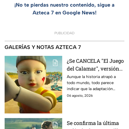
¡No te pierdas nuestro contenido, sigue a
Azteca 7 en Google News!
PUBLICIDAD
GALERÍAS Y NOTAS AZTECA 7
¿Se CANCELA "El Juego
del Calamar", versión
Estados Unidos? Esto
Aunque la historia atrapó a
todo mundo, todo parece
es lo que se sabe al
indicar que la adaptación
momento
podría ser cancelada:
06 agosto, 2026
Se confirma la última