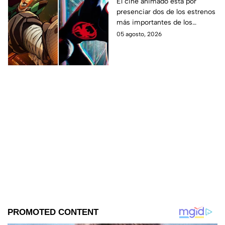
gran enfrentamiento
El cine animado está por
presenciar dos de los estrenos
en taquilla del 2027
más importantes de los
últimos años.
05 agosto, 2026