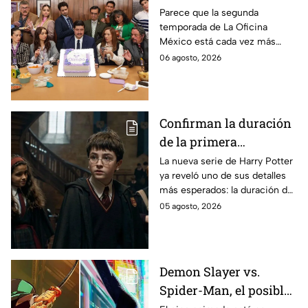
temporada 2 y un
Parece que la segunda
temporada de La Oficina
detalle desata teorías
México está cada vez más
entre los fans
cerca, pues el elenco ya se
06 agosto, 2026
encuentra en grabaciones y ya
se filtraron las primeras
imágenes del set.
Confirman la duración
de la primera
temporada de Harry
La nueva serie de Harry Potter
ya reveló uno de sus detalles
Potter y emocionará a
más esperados: la duración de
los fans de los libros
la primera temporada basada
05 agosto, 2026
en los libros de J.K. Rowling.
Demon Slayer vs.
Spider-Man, el posible