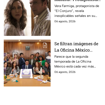
revela INQUIETANTES
Vera Farmiga, protagonista de
“El Conjuro”, revela
señales en su cuerpo
inexplicables señales en su
durante la grabación de
cuerpo durante el rodaje de la
06 agosto, 2026
la película
película
Se filtran imágenes de
La Oficina México
temporada 2 y un
Parece que la segunda
temporada de La Oficina
detalle desata teorías
México está cada vez más
entre los fans
cerca, pues el elenco ya se
06 agosto, 2026
encuentra en grabaciones y ya
se filtraron las primeras
imágenes del set.