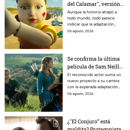
del Calamar", versión
Estados Unidos? Esto
Aunque la historia atrapó a
todo mundo, todo parece
es lo que se sabe al
indicar que la adaptación
momento
podría ser cancelada:
06 agosto, 2026
Se confirma la última
película de Sam Neill
antes de morir: esto es
El reconocido actor suma un
nuevo proyecto a su carrera
lo que se sabe hasta
con la esperada adaptación
ahora
cinematográfica del popular
06 agosto, 2026
videojuego.
¿"El Conjuro” está
maldita? Protagonista