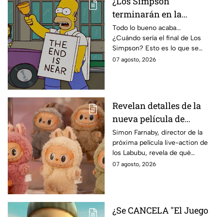
¿Los Simpson
terminarán en la
temporada 40? Actriz
Todo lo bueno acaba...
¿Cuándo sería el final de Los
de Bart Simpson da
Simpson? Esto es lo que se
IMPACTANTE
sabe:
07 agosto, 2026
declaración
Revelan detalles de la
nueva película de
Labubu: de qué tratará
Simon Farnaby, director de la
próxima película live-action de
y cuándo se estrena
los Labubu, revela de qué
tratará la cinta. Aquí te
07 agosto, 2026
contamos los detalles.
¿Se CANCELA "El Juego