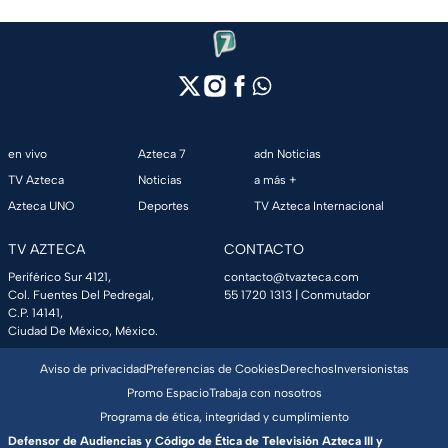
en vivo
Azteca 7
adn Noticias
TV Azteca
Noticias
a más +
Azteca UNO
Deportes
TV Azteca Internacional
TV AZTECA
CONTACTO
Periférico Sur 4121,
contacto@tvazteca.com
Col. Fuentes Del Pedregal,
55 1720 1313
| Conmutador
C.P. 14141,
Ciudad De México, México.
Aviso de privacidad
Preferencias de Cookies
Derechos
Inversionistas
Promo Espacio
Trabaja con nosotros
Programa de ética, integridad y cumplimiento
Defensor de Audiencias y Código de Ética de Televisión Azteca III y