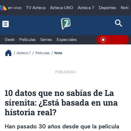
en vivo
TV Azteca
Azteca UNO
Azteca 7
Deportes
Notic
Geek
Películas
Series
Especiales
En Vivo
Azteca 7
Películas
Nota
PUBLICIDAD
10 datos que no sabías de La
sirenita: ¿Está basada en una
historia real?
Han pasado 30 años desde que la película