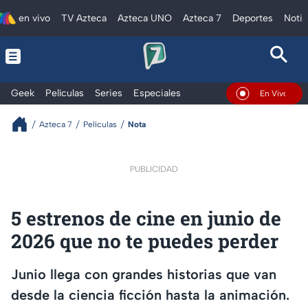
en vivo
TV Azteca
Azteca UNO
Azteca 7
Deportes
Notic
Geek
Películas
Series
Especiales
En Vivo
Azteca 7
Películas
Nota
PUBLICIDAD
5 estrenos de cine en junio de
2026 que no te puedes perder
Junio llega con grandes historias que van
desde la ciencia ficción hasta la animación.