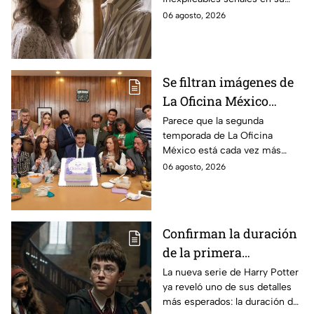
durante la grabación de
cuerpo durante el rodaje de la
06 agosto, 2026
la película
película
Se filtran imágenes de
La Oficina México
temporada 2 y un
Parece que la segunda
temporada de La Oficina
detalle desata teorías
México está cada vez más
entre los fans
cerca, pues el elenco ya se
06 agosto, 2026
encuentra en grabaciones y ya
se filtraron las primeras
imágenes del set.
Confirman la duración
de la primera
temporada de Harry
La nueva serie de Harry Potter
ya reveló uno de sus detalles
Potter y emocionará a
más esperados: la duración de
los fans de los libros