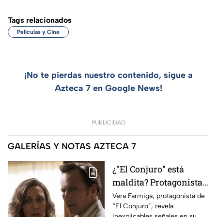
Tags relacionados
Películas y Cine
¡No te pierdas nuestro contenido, sigue a
Azteca 7 en Google News!
PUBLICIDAD
GALERÍAS Y NOTAS AZTECA 7
¿"El Conjuro” está
maldita? Protagonista
revela INQUIETANTES
Vera Farmiga, protagonista de
“El Conjuro”, revela
señales en su cuerpo
inexplicables señales en su