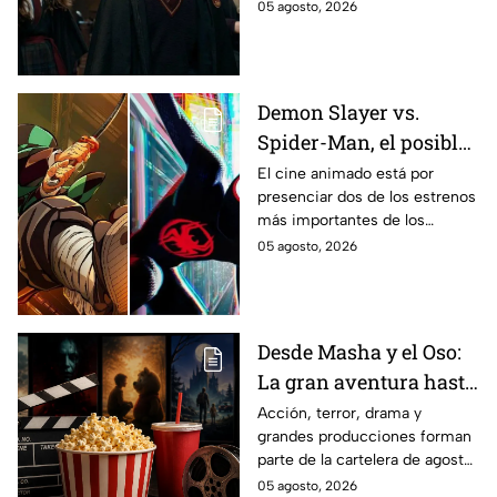
la primera temporada basada
05 agosto, 2026
en los libros de J.K. Rowling.
Demon Slayer vs.
Spider-Man, el posible
gran enfrentamiento
El cine animado está por
presenciar dos de los estrenos
en taquilla del 2027
más importantes de los
últimos años.
05 agosto, 2026
Desde Masha y el Oso:
La gran aventura hasta
El Final de la Calle Oak
Acción, terror, drama y
grandes producciones forman
con Anne Hathaway.
parte de la cartelera de agosto
Esta es la lista
en México.
05 agosto, 2026