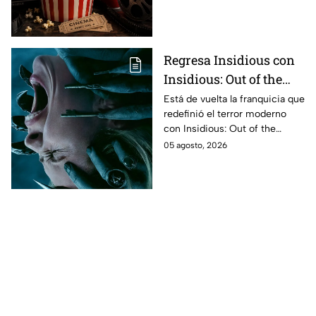
completa de los
estrenos en cines para
agosto de 2026 en
México
Regresa Insidious con
Insidious: Out of the
Further; esto revela el
Está de vuelta la franquicia que
redefinió el terror moderno
aterrador primer tráiler
con Insidious: Out of the
Further. Te contamos todo lo
05 agosto, 2026
que se sabe de la película para
que no te la pierdas.