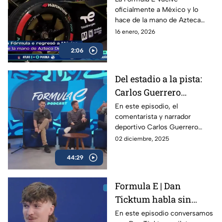
oficialmente a México y lo
Fórmula E
hace de la mano de Azteca
Deportes, devolviendo al país
16 enero, 2026
uno de los eventos más
2:06
espectaculares del
automovilismo mundial.
Del estadio a la pista:
Carlos Guerrero
'Warrior' y la nueva era
En este episodio, el
comentarista y narrador
de Fórmula E | Podcast
deportivo Carlos Guerrero
de Fórmula E
‘Warrior’ cambia el estadio por
02 diciembre, 2025
el circuito para vivir de cerca
44:29
la energía de la Fórmula E.
Formula E | Dan
Ticktum habla sin
filtros sobre la Formula
En este episodio conversamos