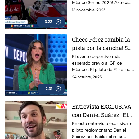
México Series 2025! Azteca
Deportes estuvo presente en
13 noviembre, 2025
la pista para traerte todos los
3:22
detalles, entrevistas exclusivas
y momentos inolvidables en
esta FInal histórica del
Checo Pérez cambia la
automovilismo nacional.
pista por la cancha! Se
celebró la 10ª edición
El evento deportivo más
esperado previo al GP de
de “De la Pista a la
México . El piloto de F1 se lució
Cancha”
con Hack trick.
24 octubre, 2025
2:31
Entrevista EXCLUSIVA
con Daniel Suárez | El
Piloto Mexicano que
En esta entrevista exclusiva, el
piloto regiomontano Daniel
firma con Spire
Suárez nos habla sobre su