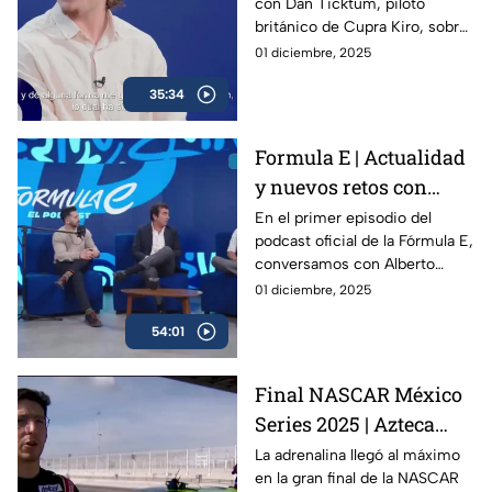
con Dan Ticktum, piloto
E y su futuro
británico de Cupra Kiro, sobre
su visión de la Fórmula E, los
01 diciembre, 2025
retos que enfrenta la categoría
35:34
rumbo a la temporada 12 y su
propia evolución dentro del
campeonato.
Formula E | Actualidad
y nuevos retos con
Alberto Longo
En el primer episodio del
podcast oficial de la Fórmula E,
conversamos con Alberto
Longo, cofundador y Chief
01 diciembre, 2025
Championship Officer de la
54:01
categoría, sobre la evolución
del campeonato, los desafíos
de la temporada 12 y lo que
Final NASCAR México
viene para el futuro del
Series 2025 | Azteca
automovilismo eléctrico.
Deportes en la pista con
La adrenalina llegó al máximo
en la gran final de la NASCAR
los campeones