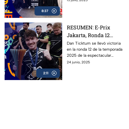
Oliver Rowland se corona
8:37
campeón de la Fórmula E en
Berlín. Oliver Rowland del
equipo de Nissan se lleva la
RESUMEN: E-Prix
victoria en el premio de Berlín.
Jakarta, Ronda 12
Fórmula E 2025
Dan Ticktum se llevó victoria
en la ronda 12 de la temporada
2025 de la espectacular
Fórmula E: revive los mejores
24 junio, 2025
momentos de la carrera en
2:11
Jakarta