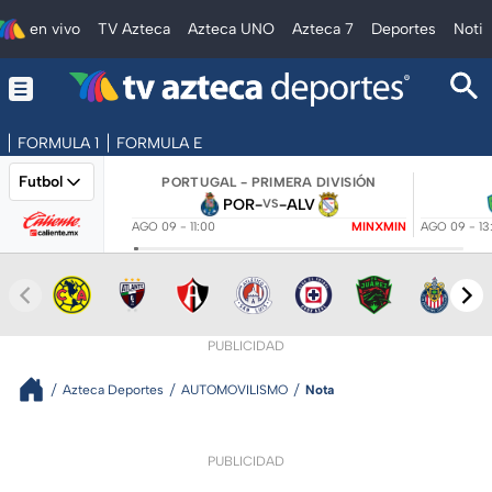
en vivo
TV Azteca
Azteca UNO
Azteca 7
Deportes
Notic
FORMULA 1
FORMULA E
Futbol
PORTUGAL - PRIMERA DIVISIÓN
POR
-
-
ALV
VS
AGO 09 - 11:00
MINXMIN
AGO 09 - 13
PUBLICIDAD
Azteca Deportes
AUTOMOVILISMO
Nota
PUBLICIDAD