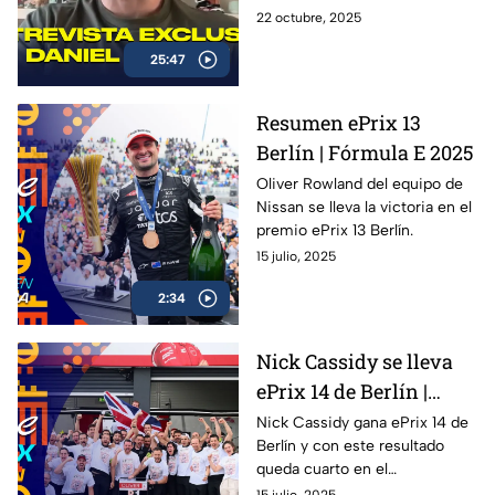
Motorsports
trayectoria en la NASCAR Cup
22 octubre, 2025
Series, su preparación para la
25:47
temporada 2026 con Spire
Motorsports, y lo que significa
representar a México en la
Resumen ePrix 13
máxima categoría del
Berlín | Fórmula E 2025
automovilismo
estadounidense.
Oliver Rowland del equipo de
Nissan se lleva la victoria en el
premio ePrix 13 Berlín.
15 julio, 2025
2:34
Nick Cassidy se lleva
ePrix 14 de Berlín |
Oliver Rowland se
Nick Cassidy gana ePrix 14 de
Berlín y con este resultado
corona
queda cuarto en el
campeonato de conductores;
15 julio, 2025