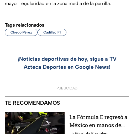
mayor regularidad en la zona media de la parrilla.
Tags relacionados
Checo Pérez
Cadillac F1
¡Noticias deportivas de hoy, sigue a TV
Azteca Deportes en Google News!
PUBLICIDAD
TE RECOMENDAMOS
La Fórmula E regresó a
México en manos de
Azteca Deportes |
La Fórmula E vuelve